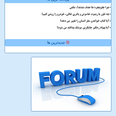
چرا جلوپنجره ها حذف شدند؟، عکس
چه طور با ریموت خاموش و باتری خالی، خودرو را روشن کنیم؟
آیا کتاب خواندن مغز انسان را تغییر می دهد؟
آیا پهپاد رهگیر جایگزین موشک پدافند می شود؟
جدیدترین ها