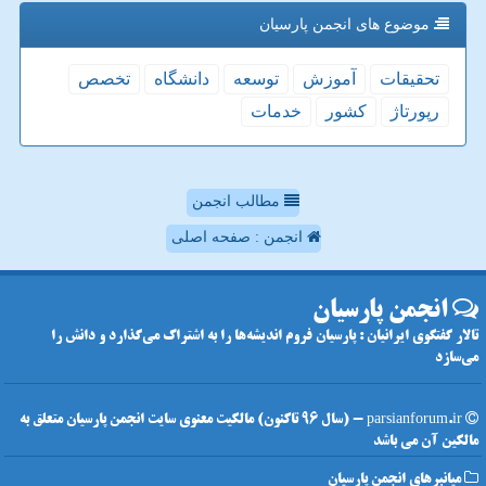
موضوع های انجمن پارسیان
تحقیقات
آموزش
توسعه
دانشگاه
تخصص
رپورتاژ
كشور
خدمات
مطالب انجمن
انجمن : صفحه اصلی
انجمن پارسیان
تالار گفتگوی ایرانیان : پارسیان فروم اندیشه‌ها را به اشتراک می‌گذارد و دانش را
می‌سازد
parsianforum.ir - (سال 96 تاکنون) مالکیت معنوی سایت انجمن پارسیان متعلق به
مالکین آن می باشد
میانبرهای انجمن پارسیان