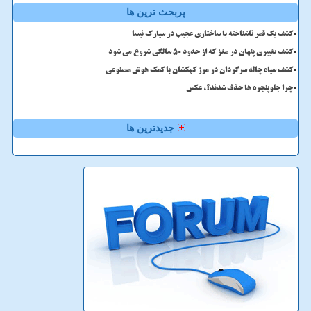
پربحث ترین ها
کشف یک قمر ناشناخته با ساختاری عجیب در سیارک نیسا
کشف تغییری پنهان در مغز که از حدود 50 سالگی شروع می شود
کشف سیاه چاله سرگردان در مرز کهکشان با کمک هوش مصنوعی
چرا جلوپنجره ها حذف شدند؟، عکس
جدیدترین ها