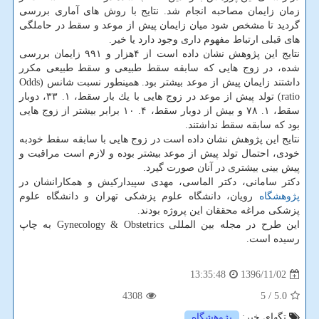
زمان زایمان مصاحبه انجام شد. نتایج با روش های آماری بررسی
گردید تا مشخص شود میان زایمان پیش از موعد و سقط در حاملگی
های قبلی ارتباط مفهوم داری وجود دارد یا خیر.
نتایج این پژوهش نشان داده است از ۴هزار و ۹۹۱ زایمان بررسی
شده، در زوج هایی كه سابقه سقط طبیعی و سقط طبیعی مكرر
داشتند زایمان پیش از موعد بیشتر بود. همینطور نسبت شانس (Odds
ratio) تولد پیش از موعد در زوج هایی با یك بار سقط، ۱. ۳۳، دوبار
سقط، ۱. ۷۸ و بیش از دوبار سقط، ۴. ۱۰ برابر بیشتر از زوج هایی
بود كه سابقه سقط نداشتند.
نتایج این پژوهش نشان داده است در زوج هایی با سابقه سقط خودبه
خودی، احتمال تولد پیش از موعد بیشتر بوده و لازم است مراقبت و
پیش بینی بیشتری در آنان صورت گیرد.
دكتر سامانی، دكتر الماسی، مهدی سپیداركیش و همكارانشان در
پژوهشگاه
رویان، دانشگاه علوم پزشكی تهران و دانشگاه علوم
پزشكی مراغه محققان این پروژه بودند.
این طرح در مجله بین المللی Gynecology & Obstetrics به چاپ
رسیده است.
1396/11/02
13:35:48
4308
/ 5
5.0
تگهای خبر:
پژوهشگاه