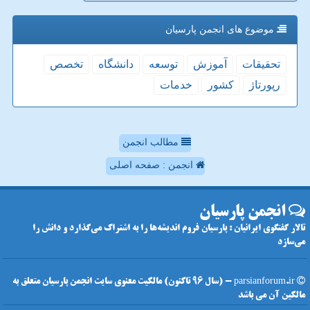
موضوع های انجمن پارسیان
تحقیقات
آموزش
توسعه
دانشگاه
تخصص
رپورتاژ
كشور
خدمات
مطالب انجمن
انجمن : صفحه اصلی
انجمن پارسیان
تالار گفتگوی ایرانیان : پارسیان فروم اندیشه‌ها را به اشتراک می‌گذارد و دانش را
می‌سازد
parsianforum.ir - (سال 96 تاکنون) مالکیت معنوی سایت انجمن پارسیان متعلق به
مالکین آن می باشد