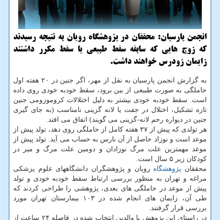
انجمن پارسیان: محققان در پژوهشگاه رویان به نتیجه رسیدند
كه زوج هایی كه سابقه سقط طبیعی یا سقط مكرر داشتند
زایمان زودرس خواهند داشت.
به گزارش انجمن پارسیان به نقل از مهر، اگر جنین در ۲۰ هفته اول
حاملگی به صورت طبیعی از بین برود، سقط خودبه خودی روی داده
است. سقط خودبه خودی بیشتر به دلیل اختلالات كروموزومی جنین
تازه تشكیل، اختلال در جفت یا لانه گزینی نامناسب (به جای گیری
جنین در دیواره رحم لانه-گزینی می گویند) اتفاق می افتد.
هر تولدی كه پیش از ۳۷ هفته كامل از حاملگی روی دهد، تولد پیش از
موعد است و نوزاد حاصل از آن نارس به حساب می آید. تولد پیش از
موعد مهمترین علت مرگ نوزادان و دومین علت مرگ و میر در
كودكان زیر ۵ سال است.
محققان
پژوهشگاه
رویان و پژوهشگران دانشگاههای علوم پزشكی
مراغه و تهران به منظور بررسی ارتباط سقط خودبه خودی و تولد
پیش از موعد در حاملگی های بعدی، پژوهشی را طراحی كردند كه
طی آن، زایمان های انجام شده در ۱۰۳ بیمارستان تهران مورد
بررسی قرار گرفتند.
در راستای این پژوهش با والدین انتخاب شده در فاصله ۲۴ ساعت از