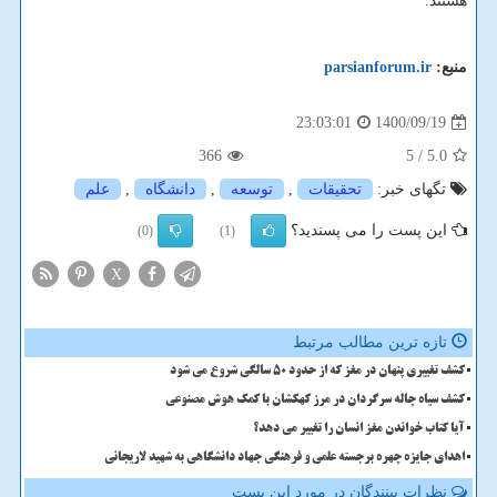
هستند.
منبع:
parsianforum.ir
1400/09/19
23:03:01
366
/ 5
5.0
تگهای خبر:
تحقیقات
,
توسعه
,
دانشگاه
,
علم
این پست را می پسندید؟
(0)
(1)
X
تازه ترین مطالب مرتبط
کشف تغییری پنهان در مغز که از حدود 50 سالگی شروع می شود
کشف سیاه چاله سرگردان در مرز کهکشان با کمک هوش مصنوعی
آیا کتاب خواندن مغز انسان را تغییر می دهد؟
اهدای جایزه چهره برجسته علمی و فرهنگی جهاد دانشگاهی به شهید لاریجانی
نظرات بینندگان در مورد این پست