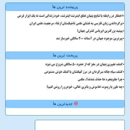
پربیننده ترین ها
اخطار در رابطه با نتایج پنهان قطع اینترنت اینترنت، خود زندگی است نه یک ابزار فرعی
برگرداندن زبان فارسی به فضای علمی تاجیکستان ارتقاء مرجعیت علمی ایران
ببینید بزرگترین ایرباس کنترلی جهان!
پیرترین موجود جهان در آستانه ۲۰۰ سالگی خبرساز شد
پربحث ترین ها
کشف تغییری پنهان در مغز که از حدود 50 سالگی شروع می شود
کشف سیاه چاله سرگردان در مرز کهکشان با کمک هوش مصنوعی
چرا جلوپنجره ها حذف شدند؟، عکس
چه طور با ریموت خاموش و باتری خالی، خودرو را روشن کنیم؟
جدیدترین ها