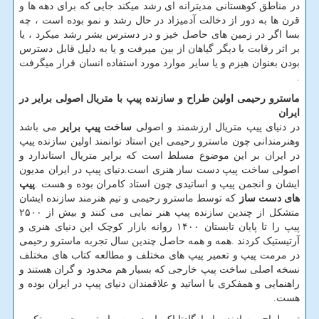
در مناطق کوهستانی مدیترانه ای رشد میکند جایی که برای دهه ها و
قرن ها به دور از دخالت آدمیزاد در حال رشد و نمو بوده است ، چه
بسا اگر در زمین های حاصل خیز و در دسترس بشر رشد میکرد ، یا
بر اثر رقابت با دیگر گیاهان از بین میرفت و یا به دلیل قابل دسترس
بودن بعنوان هیزم و یا سایر موارد مورد استفاده انسان قرار میگرفت
.
ماسترو رحیمی اولین طراح و سازنده پیپ با متریال اصولی برایر در
ایران
در دنیای پیپ متریال ارزشمند و اصولی
ساخت پیپ برایر
می باشد
وهنرمندانی چون ماسترو رحیمی این استاد توانمند اولین سازنده پیپ
در ایران بر این موضوع مسلط است که برایر متریال استاندارد و
اصولی ساخت پیپ دست ساز هنری است.دنیای پیپ در ایران مدیون
ایشان و انجمن پیپ و اساتیدی چون استاد کامران بوده و هست .
پیپ
های دست ساز
که توسط ماسترو رحیمی و تیم هنرمند سازنده ایشان
متشکل از چندین سازنده پیپ هنر نمایی می کنند و بیش از ۲۵۰۰
پیپ را تا پایان تابستان ۱۴۰۰ روانه بازار کوچک این دنیای هنری و
آرتیستیک کردند .همه و همه حاصل چندین سال تجربه ماسترو رحیمی
در مرمت پیپ و تعمیر پیپ های مختلف و مطالعه کتاب های مختلف
نسخه اصلی ساخت پیپ خارجی که بسیار هم محدود و گران هستند و
راهنمایی و همفکری با اساتید و علاقمندان دنیای پیپ در ایران بوده و
هست.