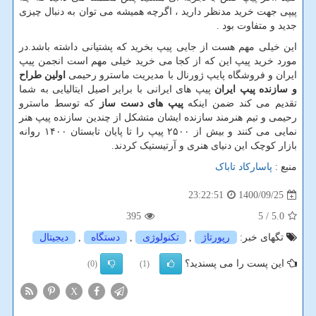
پیپی جهت خرید مدنظر دارید ، اگرچه همیشه می توان به دنبال چیزی
جدید و متفاوت بود .
این خیلی مهم هست از جایی پیپ بخرید که پشتیانی داشته باشد.در
مورد خرید پیپ این که از کجا می خرید خیلی مهم است انجمن پیپ
ایران و فروشگاه پایپ ژورنال با مدیریت ماسترو رحیمی
اولین طراح
و سازنده پیپ ایران
پیپ های ایرانی با برایر اصیل ایتالیایی به شما
تقدیم می کند ضمن اینکه
پیپ های دست ساز
که توسط ماسترو
رحیمی و تیم هنرمند سازنده ایشان متشکل از چندین سازنده پیپ هنر
نمایی می کنند و بیش از ۲۵۰۰ پیپ را تا پایان تابستان ۱۴۰۰ روانه
بازار کوچک این دنیای هنری و آرتیستیک کردند.
منبع :
پاسارکاد تاباک
1400/09/25
23:22:51
395
/ 5
5.0
تگهای خبر:
رپورتاژ
,
تكنولوژی
,
دستگاه
,
دیجیتال
این پست را می پسندید؟
(0)
(1)
X