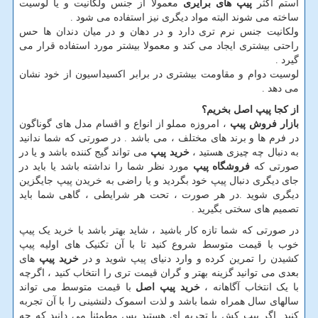
استم اکثر
پیپ های برایری
معمولا از جنس ولکانیت و یا لوسیت
ساخته می شوند البته مواد دیگری نیز استفاده می شود .
ولکانیت جنس نرم تری دارد و در دهان و در میان دندان ها حس
راحتی بیشتری ایجاد می کند و معمولا بیشتر مورد استفاده قرار می
گیرد .
لوسیت دوام و مقاومت بیشتری در برابر اکسیداسیون از خود نشان
می دهد .
از کجا پیپ اصل بخریم؟
بازار فروش پیپ
، امروزه مملو از انواع و اقسام مدل های گوناگون
در فرم ها و برند های مختلف ، می باشد . در صورتی که شما ندانید
به دنبال چه چیزی هستید ،
خرید پیپ
می تواند گیج کننده باشد و یا در
صورتی که
فروشگاه پیپ
مورد نظر شما را نداشته باشد یا باید در
جای دیگری دنبال پیپ خود بگردید و یا راضی به خریدن پیپ جایگزین
دیگری شوید .در هر صورت ، تحت هر شرایطی ، گاهی شما باید
تصمیم های سختی بگیرید .
در صورتی که شما تازه کار باشید ، شاید بهتر باشد با خرید یک پیپ
خوب با قیمت متوسط شروع کنید تا با آن تکنیک های اولیه پیپ
کشیدن را تمرین کرده و وارد دنیای پیپ شوید و در
خرید پیپ
های
بعدی می توانید گزینه بهتر و گران قیمت تری را انتخاب کنید ، اگرچه
با یک انتخاب آگاهانه ،
خرید پیپ اصل
با قیمت متوسط می تواند
سالهای سال همراه شما باشد و لذت اسموک دلنشینی را با آن تجربه
کنید .اگر پیپ کش با تجربه ای هستید پس مطمئنا می دانید که چه