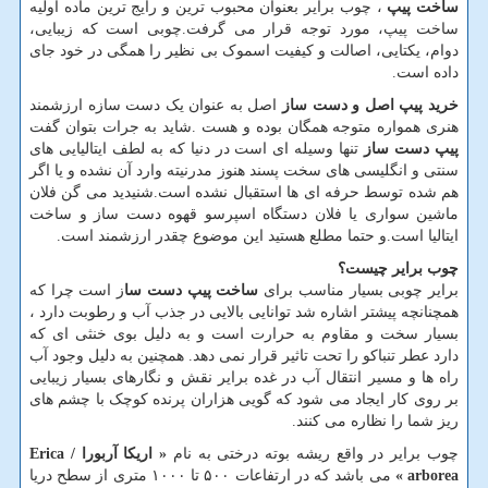
ساخت پیپ
، چوب برایر بعنوان محبوب ترین و رایج ترین ماده اولیه
ساخت پیپ، مورد توجه قرار می گرفت.چوبی است که زیبایی،
دوام، یکتایی، اصالت و کیفیت اسموک بی نظیر را همگی در خود جای
داده است.
خرید پیپ اصل و دست ساز
اصل به عنوان یک دست سازه ارزشمند
هنری همواره متوجه همگان بوده و هست .شاید به جرات بتوان گفت
پیپ دست ساز
تنها وسیله ای است در دنیا که به لطف ایتالیایی های
سنتی و انگلیسی های سخت پسند هنوز مدرنیته وارد آن نشده و یا اگر
هم شده توسط حرفه ای ها استقبال نشده است.شنیدید می گن فلان
ماشین سواری یا فلان دستگاه اسپرسو قهوه دست ساز و ساخت
ایتالیا است.و حتما مطلع هستید این موضوع چقدر ارزشمند است.
چوب برایر چیست؟
برایر چوبی بسیار مناسب برای
ساخت پیپ دست سا
ز است چرا که
همچنانچه پیشتر اشاره شد توانایی بالایی در جذب آب و رطوبت دارد ،
بسیار سخت و مقاوم به حرارت است و به دلیل بوی خنثی ای که
دارد عطر تنباکو را تحت تاثیر قرار نمی دهد. همچنین به دلیل وجود آب
راه ها و مسیر انتقال آب در غده برایر نقش و نگارهای بسیار زیبایی
بر روی کار ایجاد می شود که گویی هزاران پرنده کوچک با چشم های
ریز شما را نظاره می کنند.
چوب برایر در واقع ریشه بوته درختی به نام
«
اریکا آربورا
/ Erica
arborea »
می باشد که در ارتفاعات ۵۰۰ تا ۱۰۰۰ متری از سطح دریا