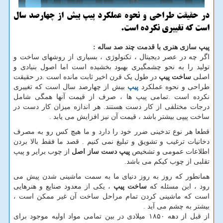
در حقیقت طراحی و نحوه عملکرد پیپ بیش از چهارصد سال
است که تغییری نکرده است.
پیپ سازی هنری با قدمت چند صد ساله
:
اگر چه در عصر دیجیتال ، تکنولوژی ، بسیاری از روشهای ساخت و
تولید را به نحو چشمگیری بهبود بخشیده است اما اصول بنیادی و
اصلی
ساخت پیپ
در طول یک قرن اخیر ثابت مانده است .در حقیقت
طراحی و نحوه عملکرد
پیپ
بیش از چهارصد سال است که تغییری
نکرده است .تمامی پیپ ها ، صرف از قیمت آنها همگی شامل
درجات مختلفی از کار دست هستند. هر اندازه میزان کار دست در
ساخت پیپی بیشتر باشد ، قیمت آن نیز افزایش می یابد .
قطعا هر نوع تدخینی ضرر خود را دارد و ما هیچ کس رو به مصرف
دخانیات ترغیب و تشویق و تبلیغ نمی کنیم . قصد ما فقط بالا بردن
اطلاعات عمومی و تشخیص
پیپ دست ساز اصل
از چوب برایر و پیپ
تقلبی از چوب کیکم می باشد.
همانطور که روز به روز دنیای ما به سمت ماشینی شدن پیش می
رود ، این مسئله که
ساخت پیپ
، یکی از معدود صنایع و هنرهایی
است که ماشینی کردن تمام مراحل ساخت آن غیر ممکن است ،
بیشتر به چشم می آید .
از قبل از دهه ۱۸۵۰ میلادی در بین تمامی مواد اولیه موجود برای