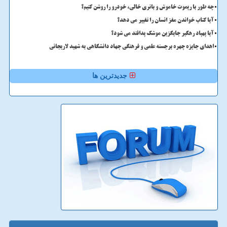
چه طور با ریموت خاموش و باتری خالی، خودرو را روشن کنیم؟
آیا کتاب خواندن مغز انسان را تغییر می دهد؟
آیا پهپاد رهگیر جایگزین موشک پدافند می شود؟
اهدای جایزه چهره برجسته علمی و فرهنگی جهاد دانشگاهی به شهید لاریجانی
جدیدترین ها