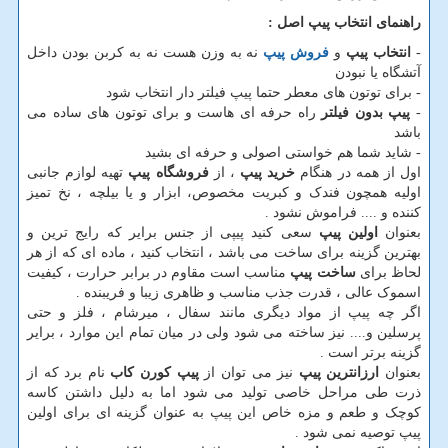
راهنمای انتخاب پیپ اصل
:
-
انتخاب پیپ
و
فروش پیپ
نه به وزن هست نه به کربن بودن داخل
آتشگاه یا نبودن
- برای توتون های معطر حتما پیپ فیلتر دار انتخاب شود
-
پیپ بدون فیلتر
راه حرفه ای هاست و برای توتون های ساده می
باشد
- شاید شما هم خواستی اصولی و حرفه ای بشید
اول از همه در هنگام
خرید پیپ
، از
فروشگاه پیپ
تهیه لوازم جانبی
اولیه همچون فندک و کبریت مخصوص، ابزار و یا بیلچه ، نخ تمیز
کننده و .... فراموش نشود .
بعنوان
اولین پیپ
سعی کنید پیپی از جنس برایر که رایج ترین و
بهترین گزینه برای ساخت می باشد ، انتخاب کنید ، ماده ای که از هر
لحاظ برای
ساخت پیپ
مناسب است مقاوم در برابر حرارت ، کیفیت
اسموک عالی ، قدرت جذب مناسب و ظاهری زیبا و فریبنده .
اگر چه پیپ از مواد دیگری مانند سفال ، میرشام ، فلز و حتی
پرسلین و.... نیز ساخته می شود ولی در میان تمام این موارد ، برایر
گزینه برتر است .
بعنوان
ارزانترین پیپ
نیز می توان از
پیپ کورن کاب
نام برد که از
ذرت طی مراحل خاصی تولید می شود اما به دلیل داشتن کاسه
کوچک و طعم و مزه خاص این پیپ به عنوان گزینه ای برای اولین
پیپ توصیه نمی شود .