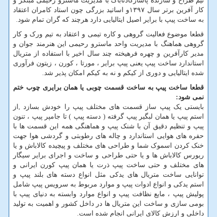
تیم طراح و سازنده پاسارگادتاباک با مدیریت ماسترو رحیمی مبتکر و
کار آفرین برتر سال ۱۳۹۷و اساتید بزرگی چون استاد کامران اعتقاد
به ساخت پیپ با برایر اصیل ایتالیایی دارد هرچند که گران تمام شود.
قطعا موضوع فعالیت گروهی و کاره تیمی و اعتقاد به تیم ورک و کار
گروهی هماهنگ با مدیریت واحد ماسترو رحیمی این هنرمند جوان و
مدیر کارآفرین و چهره فرهیخته چند سال اخیر با استفاده از متریال
استاندارد ساخت پیپ یعنی پیپ برایر ، مورتا ، کورن ، زیتون فرآوری
شده ایتالیایی و دوری از کیکم و نه به کیکم امکان پذیر شد.
قطعا ساخت پیپ به ساخت قسمت چوبی یا همان برایری چوب ختم
نمی شود:
بایستی یک پیپ ساز قسمت های مختلف پیپ را خودش بسازد ,از
استم پیپ یا همان لبگیر پیپ گرفته ( دسته پیپ ) تا جامپر پیپ ، تنون
پیپ و تنظیم دقیق آن با شنک پیپ و هماهنگی همه این قسمت ها با
حفره های هوایی استاندارد و چاله های رطوبتی و گردشی هوا جهت
خنک کردن اسموک شما و طراحی های مختلف و پیچیده کالاباش و یا
ریورس کالاباش ها و یا حتی طراحی و ساخت و اجرای برایر سیگار
های مختلف و حتی ساخت پیپ ذرت یا همان پیپ کورن ایرانی و
توانایی ساخت متریال های یدکی مثل انواع دسته های بلند پیپ و
استم یدکی و انواع ادوات پیپ و موارد مربوط به سرویس پیپ شامل
پولیش پیپ ، مایع نظافت پیپ و انواع موارد وابسته به دنیای پیپ با
بومی سازی و ساخت این متریال ها در داخل کشور و اهمیت به تولید
داخلی و ارزش کالای ایرانی انجام شده است.