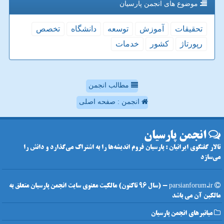
موضوع های انجمن پارسیان
تحقیقات
آموزش
توسعه
دانشگاه
تخصص
رپورتاژ
كشور
خدمات
مطالب انجمن
انجمن : صفحه اصلی
انجمن پارسیان
تالار گفتگوی ایرانیان : پارسیان فروم اندیشه‌ها را به اشتراک می‌گذارد و دانش را
می‌سازد
parsianforum.ir - (سال 96 تاکنون) مالکیت معنوی سایت انجمن پارسیان متعلق به
مالکین آن می باشد
میانبرهای انجمن پارسیان