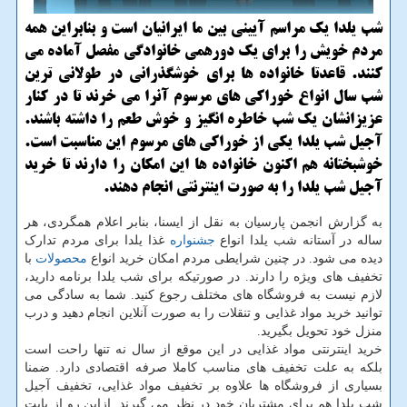
شب یلدا یک مراسم آیینی بین ما ایرانیان است و بنابراین همه
مردم خویش را برای یک دورهمی خانوادگی مفصل آماده می
کنند. قاعدتا خانواده ها برای خوشگذرانی در طولانی ترین
شب سال انواع خوراکی های مرسوم آنرا می خرند تا در کنار
عزیزانشان یک شب خاطره انگیز و خوش طعم را داشته باشند.
آجیل شب یلدا یکی از خوراکی های مرسوم این مناسبت است.
خوشبختانه هم اکنون خانواده ها این امکان را دارند تا خرید
آجیل شب یلدا را به صورت اینترنتی انجام دهند.
به گزارش انجمن پارسیان به نقل از ایسنا، بنابر اعلام همگردی، هر
ساله در آستانه شب یلدا انواع
جشنواره
غذا یلدا برای مردم تدارک
دیده می شود. در چنین شرایطی مردم امکان خرید انواع
محصولات
با
تخفیف های ویژه را دارند. در صورتیکه برای شب یلدا برنامه دارید،
لازم نیست به فروشگاه های مختلف رجوع کنید. شما به سادگی می
توانید خرید مواد غذایی و تنقلات را به صورت آنلاین انجام دهید و درب
منزل خود تحویل بگیرید.
خرید اینترنتی مواد غذایی در این موقع از سال نه تنها راحت است
بلکه به علت تخفیف های مناسب کاملا صرفه اقتصادی دارد. ضمنا
بسیاری از فروشگاه ها علاوه بر تخفیف مواد غذایی، تخفیف آجیل
شب یلدا هم برای مشتریان خود در نظر می گیرند. ازاین رو از بابت