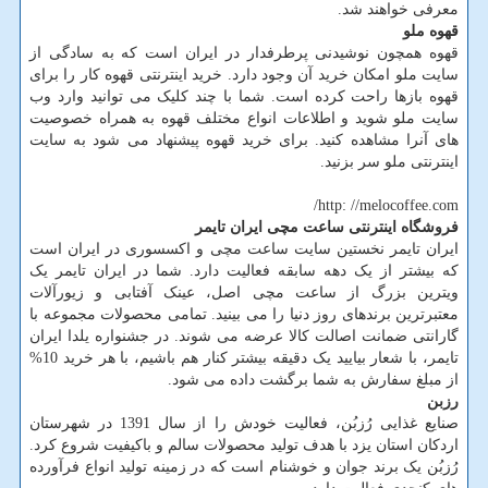
معرفی خواهند شد.
قهوه ملو
قهوه همچون نوشیدنی پرطرفدار در ایران است که به سادگی از
سایت ملو امکان خرید آن وجود دارد. خرید اینترنتی قهوه کار را برای
قهوه بازها راحت کرده است. شما با چند کلیک می توانید وارد وب
سایت ملو شوید و اطلاعات انواع مختلف قهوه به همراه خصوصیت
های آنرا مشاهده کنید. برای خرید قهوه پیشنهاد می شود به سایت
اینترنتی ملو سر بزنید.
http: //melocoffee.com/
فروشگاه اینترنتی ساعت مچی ایران تایمر
ایران تایمر نخستین سایت ساعت مچی و اکسسوری در ایران است
که بیشتر از یک دهه سابقه فعالیت دارد. شما در ایران تایمر یک
ویترین بزرگ از ساعت مچی اصل، عینک آفتابی و زیورآلات
معتبرترین برندهای روز دنیا را می بینید. تمامی محصولات مجموعه با
گارانتی ضمانت اصالت کالا عرضه می شوند. در جشنواره یلدا ایران
تایمر، با شعار بیایید یک دقیقه بیشتر کنار هم باشیم، با هر خرید 10%
از مبلغ سفارش به شما برگشت داده می شود.
رزبن
صنایع غذایی رُزبُن، فعالیت خودش را از سال 1391 در شهرستان
اردکان استان یزد با هدف تولید محصولات سالم و باکیفیت شروع کرد.
رُزبُن یک برند جوان و خوشنام است که در زمینه تولید انواع فرآورده