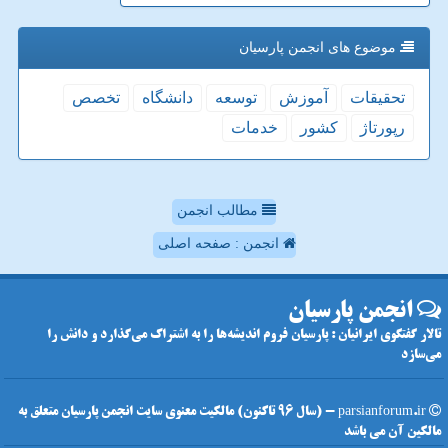
موضوع های انجمن پارسیان
تحقیقات
آموزش
توسعه
دانشگاه
تخصص
رپورتاژ
كشور
خدمات
مطالب انجمن
انجمن : صفحه اصلی
انجمن پارسیان
تالار گفتگوی ایرانیان : پارسیان فروم اندیشه‌ها را به اشتراک می‌گذارد و دانش را
می‌سازد
parsianforum.ir - (سال 96 تاکنون) مالکیت معنوی سایت انجمن پارسیان متعلق به
مالکین آن می باشد