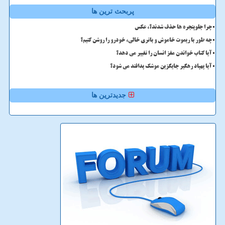
پربحث ترین ها
چرا جلوپنجره ها حذف شدند؟، عکس
چه طور با ریموت خاموش و باتری خالی، خودرو را روشن کنیم؟
آیا کتاب خواندن مغز انسان را تغییر می دهد؟
آیا پهپاد رهگیر جایگزین موشک پدافند می شود؟
جدیدترین ها