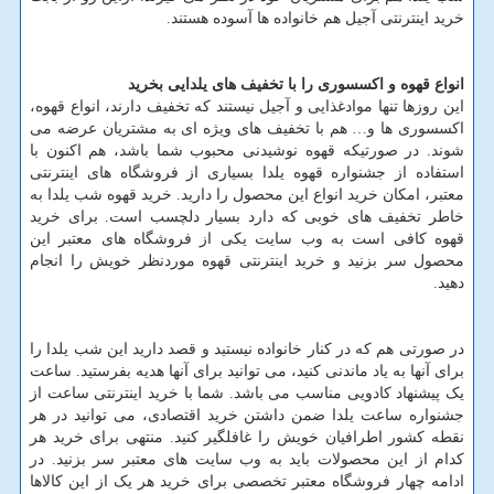
خرید اینترنتی آجیل هم خانواده ها آسوده هستند.
انواع قهوه و اکسسوری را با تخفیف های یلدایی بخرید
این روزها تنها موادغذایی و آجیل نیستند که تخفیف دارند، انواع قهوه،
اکسسوری ها و… هم با تخفیف های ویژه ای به مشتریان عرضه می
شوند. در صورتیکه قهوه نوشیدنی محبوب شما باشد، هم اکنون با
استفاده از جشنواره قهوه یلدا بسیاری از فروشگاه های اینترنتی
معتبر، امکان خرید انواع این محصول را دارید. خرید قهوه شب یلدا به
خاطر تخفیف های خوبی که دارد بسیار دلچسب است. برای خرید
قهوه کافی است به وب سایت یکی از فروشگاه های معتبر این
محصول سر بزنید و خرید اینترنتی قهوه موردنظر خویش را انجام
دهید.
در صورتی هم که در کنار خانواده نیستید و قصد دارید این شب یلدا را
برای آنها به یاد ماندنی کنید، می توانید برای آنها هدیه بفرستید. ساعت
یک پیشنهاد کادویی مناسب می باشد. شما با خرید اینترنتی ساعت از
جشنواره ساعت یلدا ضمن داشتن خرید اقتصادی، می توانید در هر
نقطه کشور اطرافیان خویش را غافلگیر کنید. منتهی برای خرید هر
کدام از این محصولات باید به وب سایت های معتبر سر بزنید. در
ادامه چهار فروشگاه معتبر تخصصی برای خرید هر یک از این کالاها