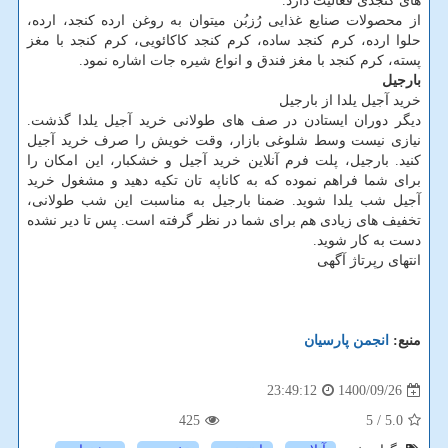
های کنجدی فعالیت دارد.
از محصولات صنایع غذایی رُزبُن میتوان به روغن ارده کنجد، ارده،
حلوا ارده، کرم کنجد ساده، کرم کنجد کاکائویی، کرم کنجد با مغز
پسته، کرم کنجد با مغز فندق و انواع شیره جات اشاره نمود.
بارجیل
خرید آجیل یلدا از بارجیل
دیگر دوران ایستادن در صف های طولانی خرید آجیل یلدا گذشت.
نیازی نیست وسط شلوغی بازار، وقت خویش را صرف خرید آجیل
کنید. بارجیل، پلت فرم آنلاین خرید آجیل و خشکبار، این امکان را
برای شما فراهم نموده که به کاناپه تان تکیه دهید و مشغول خرید
آجیل شب یلدا شوید. ضمنا بارجیل به مناسبت این شب طولانی،
تخفیف های زیادی هم برای شما در نظر گرفته است. پس تا دیر نشده
دست به کار شوید.
انتهای رپرتاژ آگهی
منبع:
انجمن پارسیان
1400/09/26
23:49:12
425
/ 5
5.0