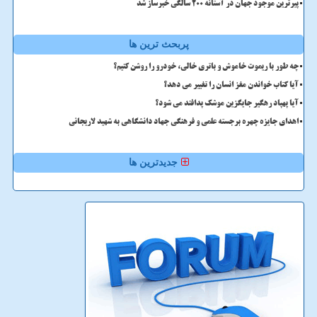
پیرترین موجود جهان در آستانه ۲۰۰ سالگی خبرساز شد
پربحث ترین ها
چه طور با ریموت خاموش و باتری خالی، خودرو را روشن کنیم؟
آیا کتاب خواندن مغز انسان را تغییر می دهد؟
آیا پهپاد رهگیر جایگزین موشک پدافند می شود؟
اهدای جایزه چهره برجسته علمی و فرهنگی جهاد دانشگاهی به شهید لاریجانی
جدیدترین ها