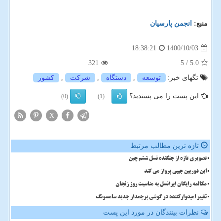
منبع:
انجمن پارسیان
1400/10/03
18:38:21
321
/ 5
5.0
تگهای خبر:
توسعه
,
دستگاه
,
شركت
,
كشور
این پست را می پسندید؟
(0)
(1)
X
تازه ترین مطالب مرتبط
تصویری تازه از جنگنده نسل ششم چین
این دوربین جیبی پرواز می کند
مکالمه رایگان ایرانسل به مناسبت روز زنجان
تغییر امیدوارکننده در گوشی پرچمدار جدید سامسونگ
نظرات بینندگان در مورد این پست