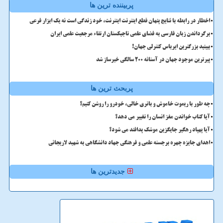
پربیننده ترین ها
اخطار در رابطه با نتایج پنهان قطع اینترنت اینترنت، خود زندگی است نه یک ابزار فرعی
برگرداندن زبان فارسی به فضای علمی تاجیکستان ارتقاء مرجعیت علمی ایران
ببینید بزرگترین ایرباس کنترلی جهان!
پیرترین موجود جهان در آستانه ۲۰۰ سالگی خبرساز شد
پربحث ترین ها
چه طور با ریموت خاموش و باتری خالی، خودرو را روشن کنیم؟
آیا کتاب خواندن مغز انسان را تغییر می دهد؟
آیا پهپاد رهگیر جایگزین موشک پدافند می شود؟
اهدای جایزه چهره برجسته علمی و فرهنگی جهاد دانشگاهی به شهید لاریجانی
جدیدترین ها