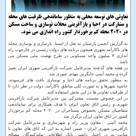
تعاونی های توسعه محلی به منظور ساماندهی ظرفیت های محله
و مشارکت در احیا و بازآفرینی محلات نوسازی و ساخت مسکن
در ۲۰۲۰ محله کم برخوردار کشور راه اندازی می شود.
به گزارش انجمن پارسیان به نقل از ایسنا، بازسازی و نوسازی محله
های ناکارآمد شهری همچون برنامه های دولت رئیسی در چارچوب راه
اندازی ۴ میلیون واحد مسکونی در طرح نهضت ملی مسکن می
باشد.
در هفته های گذشته مدیرعامل شرکت بازآفرینی شهری ایران تغییر
کرده و محمد آیینی جایگزین مهدی عبوری شد.
به منظور تحقق برنامه های احیا و نوسازی بافت های فرسوده،
حاشیه شهرها و به صورت کلی مناطق ناکارآمد، دولت در نظر دارد تا
از ظرفیت تعاونی ها در این بخش استفاده کنند.
در این خصوص نشست مشترکی بین مدیرعامل شرکت بازآفرینی
شهری و رئیس اتاق تعاون ایران با هدف همکاری برای ساماندهی
متقاضیان مسکن بخصوص مستاجران در ۲۰۲۰ محله کم برخوردار
کشور در اتاق تعاون ایران برگزار شد.
محمد آئینی - معاون وزیر راه و شهرسازی و مدیرعامل شرکت
بازآفرینی شهری ایران - ضمن اشاره به این که اتاق های تعاون با
عنایت به در اختیار داشتن بانک اطلاعاتی تولیدکنندگان مصالح