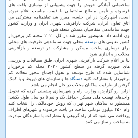
ساختمانی آمادگی خویش را جهت پشتیبانی از نوسازی بافت های
فرسوده و تأمین مصالح ساختمانی با قیمت مناسب اعلام نموده
است، اظهارکرد: در این جلسه، مقرر شد تفاهمنامه مشترکی بین
اتاق تعاون ایران، شرکت بازآفرینی شهری ایران و وزارت کشور
جهت ساماندهی متقاضیان مسکن منعقد شود.
وی ادامه داد: همینطور مقرر شد در کل ۲۰۲۰ محله کم برخوردار
کشور تعاونی های
توسعه
محلی جهت ساماندهی ظرفیت های محلی
برای نوسازی ساخت مسکن و مشارکت در توسعه و بازآفرینی
محلات راه اندازی شود.
بنا بر اعلام شرکت بازآفرینی شهری ایران، طبق مطالعات و بررسی
های صورت گرفته در سطح کشور ۲۰۲۰ محله کم برخوردار
شناسایی شده که طرح توسعه و تحول اجتماع محور محلات کم
برخوردار با مشارکت کلیه
دستگاه
ها و سازمان های ذیربط و با کمک
گرفتن از ظرفیت ساکنان محلات در حال انجام می باشد.
ازاین رو گزارش، وزارت راه و شهرسازی پیشبینی کرده که تحویل
واحدهای نهضت ملی مسکن حداقل یک و نیم تا دو سال طول بکشد؛
همینطور به ساکنان شهر تهران که روش خودمالکی را انتخاب کنند
وام ۴۵۰ میلیون تومانی ساخت در بافت فرسوده و شهرهای اطراف
پرداخت می شود که از راه گروهی یا مشارکت با سازندگان مبادرت
به ساخت و ساز می کنند.