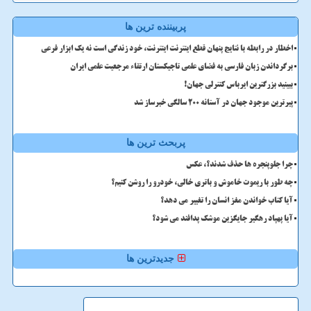
پربیننده ترین ها
اخطار در رابطه با نتایج پنهان قطع اینترنت اینترنت، خود زندگی است نه یک ابزار فرعی
برگرداندن زبان فارسی به فضای علمی تاجیکستان ارتقاء مرجعیت علمی ایران
ببینید بزرگترین ایرباس کنترلی جهان!
پیرترین موجود جهان در آستانه ۲۰۰ سالگی خبرساز شد
پربحث ترین ها
چرا جلوپنجره ها حذف شدند؟، عکس
چه طور با ریموت خاموش و باتری خالی، خودرو را روشن کنیم؟
آیا کتاب خواندن مغز انسان را تغییر می دهد؟
آیا پهپاد رهگیر جایگزین موشک پدافند می شود؟
جدیدترین ها