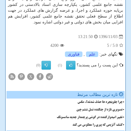
نقشه جامع علمی كشور، یكپارچه سازی اسناد بالادستی در كشور
برپایه حوزه عملكرد و اجرا، و عرضه گزارش های عملكرد در جهت
اطلاع از سطح فعلی تحقق نقشه جامع علمی كشور، افزایش هم
افزایی میان بخش های دولتی و غیر دولتی اشاره نمود.
1396/11/03
13:21:50
4200
/ 5
5.0
تگهای خبر:
علم
,
فناوری
این پست را می پسندید؟
(0)
(1)
X
تازه ترین مطالب مرتبط
چرا جلوپنجره ها حذف شدند؟، عکس
تصویری تازه از جنگنده نسل ششم چین
تغییر امیدوارکننده در گوشی پرچمدار جدید سامسونگ
کشف آنزیمی که پیری را معکوس می کند