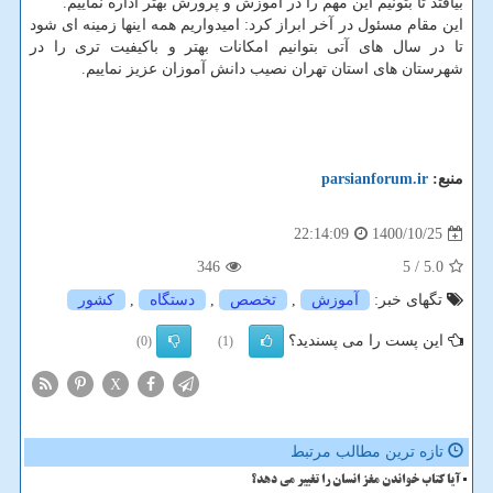
بیافتد تا بتونیم این مهم را در آموزش و پرورش بهتر اداره نماییم.
این مقام مسئول در آخر ابراز کرد: امیدواریم همه اینها زمینه ای شود
تا در سال های آتی بتوانیم امکانات بهتر و باکیفیت تری را در
شهرستان های استان تهران نصیب دانش آموزان عزیز نماییم.
منبع:
parsianforum.ir
1400/10/25
22:14:09
346
/ 5
5.0
تگهای خبر:
آموزش
,
تخصص
,
دستگاه
,
كشور
این پست را می پسندید؟
(0)
(1)
X
تازه ترین مطالب مرتبط
آیا کتاب خواندن مغز انسان را تغییر می دهد؟