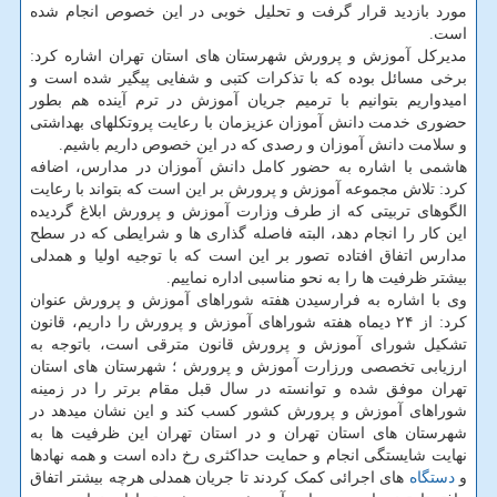
مورد بازدید قرار گرفت و تحلیل خوبی در این خصوص انجام شده
است.
مدیرکل آموزش و پرورش شهرستان های استان تهران اشاره کرد:
برخی مسائل بوده که با تذکرات کتبی و شفایی پیگیر شده است و
امیدواریم بتوانیم با ترمیم جریان آموزش در ترم آینده هم بطور
حضوری خدمت دانش آموزان عزیزمان با رعایت پروتکلهای بهداشتی
و سلامت دانش آموزان و رصدی که در این خصوص داریم باشیم.
هاشمی با اشاره به حضور کامل دانش آموزان در مدارس، اضافه
کرد: تلاش مجموعه آموزش و پرورش بر این است که بتواند با رعایت
الگوهای تربیتی که از طرف وزارت آموزش و پرورش ابلاغ گردیده
این کار را انجام دهد، البته فاصله گذاری ها و شرایطی که در سطح
مدارس اتفاق افتاده تصور بر این است که با توجیه اولیا و همدلی
بیشتر ظرفیت ها را به نحو مناسبی اداره نماییم.
وی با اشاره به فرارسیدن هفته شوراهای آموزش و پرورش عنوان
کرد: از ۲۴ دیماه هفته شوراهای آموزش و پرورش را داریم، قانون
تشکیل شورای آموزش و پرورش قانون مترقی است، باتوجه به
ارزیابی تخصصی ورزارت آموزش و پرورش ؛ شهرستان های استان
تهران موفق شده و توانسته در سال قبل مقام برتر را در زمینه
شوراهای آموزش و پرورش کشور کسب کند و این نشان میدهد در
شهرستان های استان تهران و در استان تهران این ظرفیت ها به
نهایت شایستگی انجام و حمایت حداکثری رخ داده است و همه نهادها
و
دستگاه
های اجرائی کمک کردند تا جریان همدلی هرچه بیشتر اتفاق