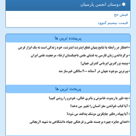
دوستان انجمن پارسیان
فیش حج
قیمت بیسیم کنوود
پربیننده ترین ها
اخطار در رابطه با نتایج پنهان قطع اینترنت اینترنت، خود زندگی است نه یک ابزار فرعی
برگرداندن زبان فارسی به فضای علمی تاجیکستان ارتقاء مرجعیت علمی ایران
ببینید بزرگترین ایرباس کنترلی جهان!
پیرترین موجود جهان در آستانه ۲۰۰ سالگی خبرساز شد
پربحث ترین ها
چه طور با ریموت خاموش و باتری خالی، خودرو را روشن کنیم؟
آیا کتاب خواندن مغز انسان را تغییر می دهد؟
آیا پهپاد رهگیر جایگزین موشک پدافند می شود؟
اهدای جایزه چهره برجسته علمی و فرهنگی جهاد دانشگاهی به شهید لاریجانی