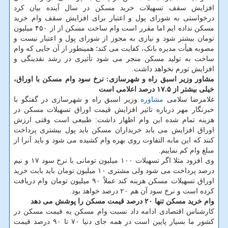
افزایش سقف تسهیلات خرید مسکن در سال آینده بیان کرد
درخواستی به شورای پول و اعتبار برای افزایش سقف وام خرید
مسکن نداده ایم اما مقرر است وام ساخت مسکن از از ۴۵۰ میلیون
تومان بیشتر شود و نیازی به مجوز از شورای پول و اعتبار نیست و
مصوبه هیأت مدیره بانک، کفایت می کند؛ همینطور از آن جایی که وام
ساخت به تولید مسکن منجر می شود تأثیری در رشد نقدینگی و
افزایش تورم نخواهد داشت.
مشاور وزیر اسبق راه و شهرسازی: نرخ سود وام مسکن با اوراق،
خیلی بیشتر از ۱۷.۵ درصد اعلامی است
غلامرضا سلامی
مشاوره
وزیر اسبق راه و شهرسازی در گفتگو با
خبرنگار مهر درباره تاثیر افزایش قیمت اوراق تسهیلات مسکن در
هزینه تمام شده این وام اظهار داشت: طبیعی است وقتی ارزش
اوراق افزایش می یابد خریداران مسکن باید پول بیشتری پرداخت
کنند که این مابه التفاوت روی بهره وام کشیده می شود و باید آنرا از
مبلغ وام کم نماییم.
وی افزود مثلا اگر تسهیلات ۱۰۰ میلیون تومانی با نرخ سود ۱۷ و نیم
درصد پرداخت می شود ولی مشتری ۱۰ میلیون تومان باید بابت خرید
اوراق تسهیلات مسکن هزینه کند عملاً ۹۰ میلیون تومان وام دریافت
کرده است و نرخ سود آن هم ۲۰ درصد خواهد بود.
وام خرید مسکن تنها ۲۰ درصد قیمت مسکن را پوشش می دهد
کارشناس اقتصادی ادامه داد نسبت وام مسکن به قیمت مسکن در
کشور ما بسیار پایین است در همه جای دنیا ۷۰ تا ۹۰ درصد قیمت