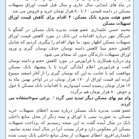
در ماه های ابتدایی سال جاری و سال قبل قیمت اوراق تسهیلات
مسکن در دامنه قیمتی ۶۰ تا ۸۰ هزار تومان خرید و فروش می شد.
عضو هیئت مدیره بانک مسکن: ۴ اقدام برای کاهش قیمت اوراق
تسهیلات مسکن
محمد حسن علمداری عضو هیئت مدیره بانک مسکن در گفتگو با
خبرنگار مهر درباره اقدامات این بانک در مورد کاهش قیمت اوراق
تسهیلات مسکن اظهار نمود: ما چهار اقدام را پیگیری کردیم که شامل
کاهش حجم مبنا کاهش دامنه نوسان حذف نوسان گیری و ورود
اوراق تسهیلات دارندگان بدون کد سجام می شود.
وی درباره همکاری با فرابورس در مورد کاهش حجم و دامنه نوسان
گفت و فرابورس اعلام آمادگی کرده تا با پیشنهاد بانک مسکن
موافقت کند با عنایت به این که نوسان گیری را از آغاز اسفند ممنوع
کرده ایم قیمت اوراق از ۱۷۰ هزار تومان در در اواخر بهمن ماه به
۱۴ هزار تومان رسیده است امیدواریم با اقدامات بانک مسکن تا حول
و حوش ۸۰ هزار تومان هم برگردد.
وام نیم بهای مسکن دیگر تمدید نمی گردد / ‬ برخی سوءاستفاده می
کردند
عضو هیئت مدیره بانک مسکن درباره تمدید اعطای تسهیلات خرید
مسکن به صورت نیمی با اوراق و نیمه دیگر از محل منابع داخلی
بانک در سال آینده گفت به این نتیجه رسیدیم که پرداخت تسهیلات
مسکن اثر معکوس دارد و قرار نیست آنرا در سال آینده تمدید نماییم.
علمداری افزود اعطای تسهیلات از محل منابع داخلی بانک سبب شده