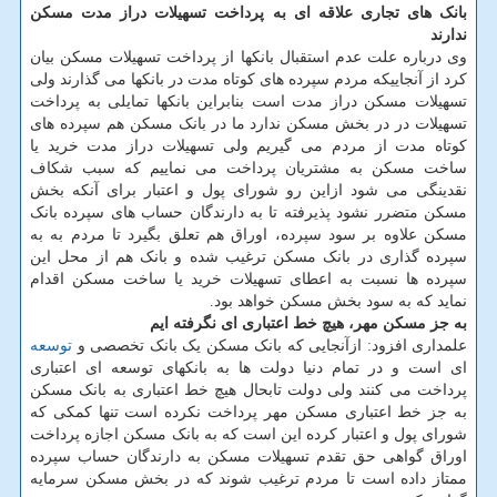
بانک های تجاری علاقه ای به پرداخت تسهیلات دراز مدت مسکن
ندارند
وی درباره علت عدم استقبال بانکها از پرداخت تسهیلات مسکن بیان
کرد از آنجاییکه مردم سپرده های کوتاه مدت در بانکها می گذارند ولی
تسهیلات مسکن دراز مدت است بنابراین بانکها تمایلی به پرداخت
تسهیلات در در بخش مسکن ندارد ما در بانک مسکن هم سپرده های
کوتاه مدت از مردم می گیریم ولی تسهیلات دراز مدت خرید یا
ساخت مسکن به مشتریان پرداخت می نماییم که سبب شکاف
نقدینگی می شود ازاین رو شورای پول و اعتبار برای آنکه بخش
مسکن متضرر نشود پذیرفته تا به دارندگان حساب های سپرده بانک
مسکن علاوه بر سود سپرده، اوراق هم تعلق بگیرد تا مردم به به
سپرده گذاری در بانک مسکن ترغیب شده و بانک هم از محل این
سپرده ها نسبت به اعطای تسهیلات خرید یا ساخت مسکن اقدام
نماید که به سود بخش مسکن خواهد بود.
به جز مسکن مهر، هیچ خط اعتباری ای نگرفته ایم
علمداری افزود: ازآنجایی که بانک مسکن یک بانک تخصصی و
توسعه
ای است و در تمام دنیا دولت ها به بانکهای توسعه ای اعتباری
پرداخت می کنند ولی دولت تابحال هیچ خط اعتباری به بانک مسکن
به جز خط اعتباری مسکن مهر پرداخت نکرده است تنها کمکی که
شورای پول و اعتبار کرده این است که به بانک مسکن اجازه پرداخت
اوراق گواهی حق تقدم تسهیلات مسکن به دارندگان حساب سپرده
ممتاز داده است تا مردم ترغیب شوند که در بخش مسکن سرمایه