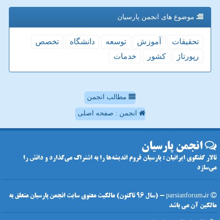
موضوع های انجمن پارسیان
تحقیقات
آموزش
توسعه
دانشگاه
تخصص
رپورتاژ
كشور
خدمات
مطالب انجمن
انجمن : صفحه اصلی
انجمن پارسیان
تالار گفتگوی ایرانیان : پارسیان فروم اندیشه‌ها را به اشتراک می‌گذارد و دانش را
می‌سازد
parsianforum.ir - (سال 96 تاکنون) مالکیت معنوی سایت انجمن پارسیان متعلق به
مالکین آن می باشد