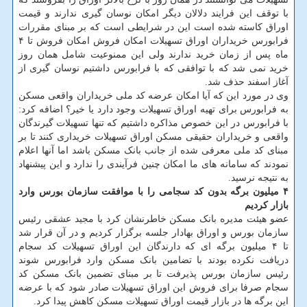
با توقف این فرایند دلالان دیگر امکان نوسان گیری ندارند و قیمت
اوراق کاسته شده است این در شرایطی است که بر مبنای مقررات
فرابورس خریداران اوراق تسهیلات امکان فروش امکان فروش تا ۴
ماه پس از زمان خرید ندارند ولی این ممنوعیت شامل همان روز
خرید نمی شد که با توافقی که با فرابورس داشتیم نوسان گیری از
آغاز اسفند حذف شد.
وی در مورد این که آیا امکان عرضه کد ملی خریداران واقعی مسکن
به فرابورس برای تهیه اوراق تسهیلات وجود دارد یا خیر؟ اضافه کرد:
با فرابورس در این خصوص مذاکره داشتیم که تنها تسهیلات گیرندگان
واقعی و خریداران حقیقی مسکن اوراق تسهیلات خریداری کنند تا بر
مبنای کد ملی معرفی شده از جانب بانک مسکن باشد اما آنها اعلام
نمودند که سامانه های ما امکان چنین فرآیندی را ندارد و این پیشنهاد
به نتیجه نرسید.
۴ میلیون برگه بدون کد سجامی را با موافقت سازمان بورس وارد
بازار کردیم
عضو هیئت مدیره بانک مسکن خاطرنشان کرد با مجید عشقی رئیس
سازمان بورس و اوراق بهادار جلسه برگزار کردیم و در آن قرار شد
تا ۴ میلیون برگه ای که دارندگان این اوراق تسهیلات کد سجام
دریافت نکرده بودند با تضامین بانک مسکن وارد فرابورس شوند
رئیس سازمان بورس پذیرفت تا بر مبنای تضمین بانک مسکن کد
سجام صرفا برای فروش این اوراق تسهیلات صادر شود که با عرضه
این برگه ها در بازار قیمت اوراق تسهیلات مسکن کاهش پیدا کرد.