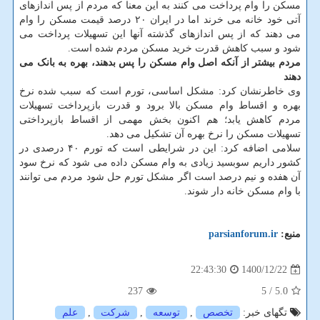
مسکن را وام پرداخت می کنند به این معنا که مردم از پس اندازهای
آتی خود خانه می خرند اما در ایران ۲۰ درصد قیمت مسکن را وام
می دهند که از پس اندازهای گذشته آنها این تسهیلات پرداخت می
شود و سبب کاهش قدرت خرید مسکن مردم شده است.
مردم بیشتر از آنکه اصل وام مسکن را پس بدهند، بهره به بانک می
دهند
وی خاطرنشان کرد: مشکل اساسی، تورم است که سبب شده نرخ
بهره و اقساط وام مسکن بالا برود و قدرت بازپرداخت تسهیلات
مردم کاهش یابد؛ هم اکنون بخش مهمی از اقساط بازپرداختی
تسهیلات مسکن را نرخ بهره آن تشکیل می دهد.
سلامی اضافه کرد: این در شرایطی است که تورم ۴۰ درصدی در
کشور داریم سوبسید زیادی به وام مسکن داده می شود که نرخ سود
آن هفده و نیم درصد است اگر مشکل تورم حل شود مردم می توانند
با وام مسکن خانه دار شوند.
منبع:
parsianforum.ir
1400/12/22
22:43:30
237
/ 5
5.0
تگهای خبر:
تخصص
,
توسعه
,
شركت
,
علم