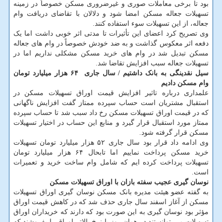
بود تا برخی معاملات صوری و غیرضروری مسکن خصوصاً در زمینه
تسهیلات جعاله مسکن امضا شود و دلالان با تقاضای دریافت وام
جعاله، از این تسهیلات سوء استفاده کنند.
وی تصریح کرد اعضای این تأثیرات تا مدتی اثر خوبی داشت اما یک
دفعه اثر معکوس گذاشت و به ضد خودش خصوصاً در وام های جعاله
مسکن تبدیل شد در وام های خرید مسکن مشکلی نداریم اما در
تسهیلات جعاله سبب افزایش تقاضا شد.
سیل نقدینگی به بانک داشتیم / سال جاری ‬ ۶۴ هزار میلیارد تومان
وام مسکن دادیم
علمداری درباره تاثیر افزایش قیمت اوراق تسهیلات مسکن در
استقبال مشتریان است حساب سپرده ممتاز گفت افزایش ناگهانی
که در قیمت اوراق تسهیلات مسکن رخ داد سبب شد تا حساب سپرده
ممتاز مورد استقبال قرار گیرد و منابع این حساب در اختیار تسهیلات
مسکن قرار گرفته شود.
وی ادامه داد قرار بود سال جاری ۵۲ هزار میلیارد تومان تسهیلات
خرید مسکن پرداخت نماییم اما تابحال ۶۴ هزار میلیارد تومان
تسهیلات پرداخت کرده ایم که شامل وام ساخت خرید و تعمیرات
است.
نوسان گیری عجیب سفته بازان با اوراق تسهیلات مسکن
به گفته عضو هیئت مدیره بانک مسکن نوسان گیری اوراق تسهیلات
مسکن از آغاز اسفند سال جاری حذف شد که در کاهش قیمت اوراق
مؤثر بود نوسان گیری به این صورت بود که دارند که خریداران اوراق
تسهیلات می توانستند در همان روز با نرخ بالاتر اوراق را بفروشند که