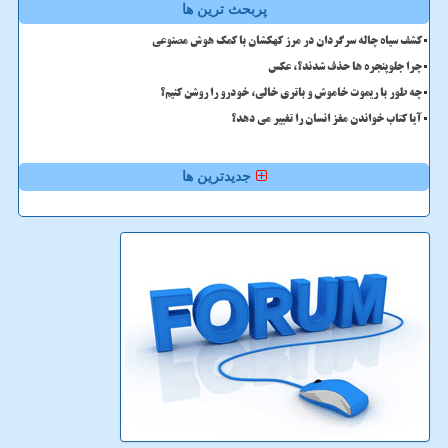
پربحث ترین ها
کشف سیاه چاله سرگردان در مرز کهکشان با کمک هوش مصنوعی
چرا جلوپنجره ها حذف شدند؟، عکس
چه طور با ریموت خاموش و باتری خالی، خودرو را روشن کنیم؟
آیا کتاب خواندن مغز انسان را تغییر می دهد؟
جدیدترین ها