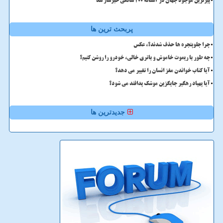
پیرترین موجود جهان در آستانه ۲۰۰ سالگی خبرساز شد
پربحث ترین ها
چرا جلوپنجره ها حذف شدند؟، عکس
چه طور با ریموت خاموش و باتری خالی، خودرو را روشن کنیم؟
آیا کتاب خواندن مغز انسان را تغییر می دهد؟
آیا پهپاد رهگیر جایگزین موشک پدافند می شود؟
جدیدترین ها