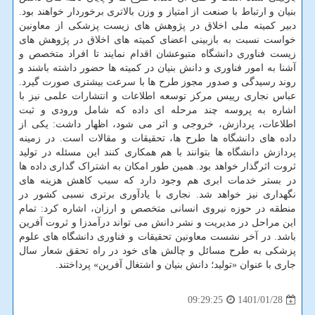
بنیان و ارتباط با صنعت از امتیاز و وزن بالاتری برخوردار خواهند بود.
دبیر کمیته ملی اخلاق در پژوهش های زیست پزشکی از معاونین
خواست نسبت به بازبینی اعضای کمیته های اخلاق در پژوهش های
زیست فناوری دانشگاه متبوعشان اقدام نمایند تا افراد متخصص و
آشنا به امور فناوری و دانش بنیان در کمیته ها حضور داشته باشند و
روند رسیدگی و صدور مجوز طرح ها با سرعت بیشتری صورت گیرد.
عباس نجاری رییس مرکز توسعه اطلاعات و انتشارات علمی نیز با
اشاره به پروسه چند مرحله ای داده که شامل ورودی و ثبت
اطلاعات، پردازش، خروجی و اثر می شود، اظهار داشت: یکی از
داده های دانشگاه ها طرح ها، تحقیقات و مقالات است. در زمینه
پردازش دانشگاه ها بتوانند با هم همکاری کنند این مسئله در تولید
ثروت اثرگذار خواهد بود. همین طور امکان به اشتراک گذاری داده ها
در بستر خدمات ابری هم وجود دارد که سبب کاهش هزینه های
نگهداری نیز خواهد شد. نجاری با یادآوری برتری نسبی کشور در
منطقه در حوزه نیروی انسانی متخصص و ارزان، اشاره کرد: تمام
این مراحل در مدیریت و نشر دانش می تواند درآمدزا و ثروت آفرین
باشد. در آخر نشست معاونین تحقیقات و فناوری دانشگاه های علوم
پزشکی به طرح مسائل و چالش های خود در راه تحقق شعار سال
جاری با عنوان «تولید؛ دانش بنیان و اشتغال آفرین» پرداختند.
1401/01/28
09:29:25