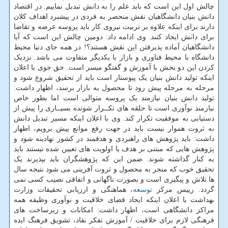
چالش اول این است که باید علم را به دانش تبدیل نماییم. در اقتصاد
دانش بنیان دانشگاهیان نقش منحصر به فردی در پیشبرد اهداف کلان
دارند برای اینکه علاوه بر تربیت نیروی کار باید پروسه عرضه و تقاضا
برای دانش ایجاد کنند. وی ادامه داد: دومین چالش این است که آیا
دانشگاهیان آماده پذیرفتن این نقش هستند؟! در همه جای دنیا محیط
دانشگاه با محیط فناوری و بازار با یکدیگر متفاوت می باشد. نزدیک
کردن این دو بخش با آموزش و گفتگو میسر است. حق جوی با اعلان
اینکه تولید دانش بنیان یک پیوستار است باید از تحقیق شروع شود و
مرحله به مرحله پیش رود تا محصول به بازار برسد، اظهار داشت:
تولید دانش بنیان نیازمند یک پروسه متوالی است اما بطور خاص
نیازمند نوآوری است تا حلقه های تکــرار شونده بسیــاری را پیش از
دستیابی به موفقیت تکرار کند. وی با اعلان اینکه مسیر تبدیل دانش
به ثروت هموار نیست باید در جهت رفع موانع پیش برویم، اظهار
داشت: باید پژوهش های راهبردی و هدفمند در کشور نهادینه شود و
پژوهش هایی که مبتنی بر هدف یا اولویت های تعیین شده نیستند باید
به کنار گذاشته شوند. ضمن این که پژوهشگران باید بپذیرند یک
تحقیق خوب که منجر به محصول و ثروت آفرینی می شود نتیجه سال
ها تلاش و پیگیری است و بصورت ناگهانی و اتفاقی نصیب کسی نمی
گردد. رییس مرکز
توسعه
، هماهنگی و ارزیابی تحقیقات وزارت
بهداشت با اعلان اینکه ایجاد فضای خلاقیت و نوآوری وظیفه همه
مراکز دانشگاهی است، اظهار داشت: امکانات و زیرساخت های
فرهنگی لازم برای خلاقیت / آموزش تفکر نقاد، تشویق فرهنگ ایده