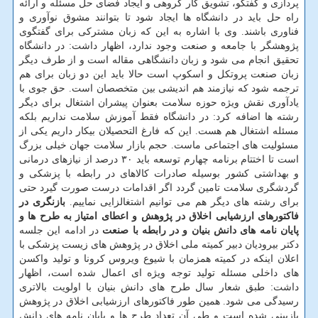
پردازی و گفتگو، تشویق کار گروهی و ایجاد فضای حل مسئله و ارائه
راه حل باید در دانشگاه ها ایجاد شود تا بتوانند مشوق نوآوری و
فناوری باشند. وی با اشاره به این که زبان مشترکی برای گفتگوی
پژوهشگر با جامعه و صنعت وجود ندارد، اظهار داشت: در دانشگاه
تحقیق انجام می شود و زبان دانشگاهی مقاله است و از طرف دیگر
زبان صنعت پروتکل و اسکوپ است حالا باید این دو زبان برای هم
ترجمه شود که نیازمند هم اندیشی بین متخصصان است. حق جوی با
یادآوری نقش ویژه حوزه سلامت بعنوان پیشران اشتغال برای دیگر
رشته ها اضافه کرد: در دانشگاه فقط آموزش سلامت نداریم بلکه
مسئله اشتغال هم هست. این که فارغ التحصیلان بیکار داریم یکی از
مسئولیت های اجتماعی ماست. حجم بازار سلامت جهان خیلی بزرگ
است تا اختتام برنامه چهارم توسعه باید ۳۰ درصد از نیازهای درمانی
و بهداشتی کشور بوسیله صادرات کالاهای در رابطه با پزشکی و
گردشگری سلامت تامین گردد اگر اقدامات درست صورت گیرد حتی
برای رشته های دیگر هم می توانیم اشتغالزایی نماییم.
بازنگری در
فاکتورهای ارزشیابی اخلاق در پژوهش و اعطای امتیاز به طرح ها و
پایان نامه های دانش بنیان و در رابطه با صنعت
در ادامه این جلسه
دکتر بیرودیان دبیر کمیته ملی اخلاق در پژوهش های زیست پزشکی با
اعلان اینکه در کمیته همزمان با شیوع ویروس کرونا و تولید واکسن
های داخلی مسئله تولید توجه ویژه ای اعمال شده است، اظهار
داشت: طبق شعار سال طرح های دانش بنیان با اولویت بالاتری
رسیدگی می شود. همین طور فاکتورهای ارزشیابی اخلاق در پژوهش
بازبینی شده است و طی آن تعداد طرح ها و پایان نامه های دانش