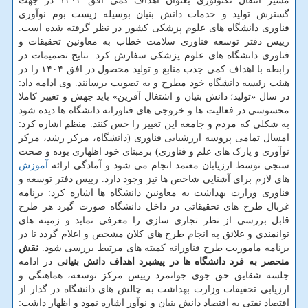
مسیر انتقال تکنولوژی بعنوان اهداف کمی افق ۱۴۰۴ در جهت
گسترش تولید و خدمات دانش بنیان بوسیله زیست بوم نوآوری
فناوری دانشگاه های علوم پزشکی کشور در نظر گرفته شده است.
رییس دفتر توسعه فناوری سلامت خطاب به معاونین تحقیقات و
فناوری دانشگاه های علوم پزشکی سفارش کرد: نتایج تصمیمات در
رابطه با اهداف کمی جذب منابع و تولید محصول در افق ۱۴۰۴ را در
هیئت رئیسه دانشگاه خود مطرح و به تصویب برسانند. وی ادامه داد:
در سال «تولید؛ دانش بنیان و اشتغال آفرین» باید جهش و تغییر کاملا
محسوسی در فعالیت ها و خروجی های فناورانه دانشگاه ها دیده شود
به شکلی که مردم و جامعه این تغییر را حس کنند. منظم اشاره کرد:
امسال تمامی پروسه ارزشیابی فناوری (دانشگاه، مرکز رشد، مرکز
نوآوری و پارک های علم و فناوری) برمبنای خود اظهاری بوده و صحت
سنجی توسط ارزیابان معتمد انجام می شود و آمادگی ارائه
آموزش
های لازم برای آشنایی شاخص ها نیز وجود دارد. رییس دفتر توسعه و
فناوری وزارت بهداشت به معاونین دانشگاه ها اشاره کرد: برنامه
غربال طرح های تحقیقاتی در داخل دانشگاه صورت گیرد هر طرح
قابل بررسی از نظر تجاری سازی را معرفی نماید و زمینه های
توانمندی و علائق به انجام طرح های کلان مشخص و اعلام گردد تا در
برنامه ماموریت طرح فناورانه کمیته های مرتبط بررسی شود.
نقش
منحصر به فرد دانشگاه ها در پیشبرد اهداف دانش بنیانی
در ادامه
جلسه شقایق حق جوی جوانمرد رییس مرکز توسعه، هماهنگی و
ارزیابی تحقیقات وزارت بهداشت به چالش های دانشگاه در گذار از
اقتصاد نفتی به اقتصاد دانش بنیان و نوآور اشاره نمود و اظهار داشت: