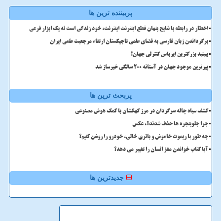
پربیننده ترین ها
اخطار در رابطه با نتایج پنهان قطع اینترنت اینترنت، خود زندگی است نه یک ابزار فرعی
برگرداندن زبان فارسی به فضای علمی تاجیکستان ارتقاء مرجعیت علمی ایران
ببینید بزرگترین ایرباس کنترلی جهان!
پیرترین موجود جهان در آستانه ۲۰۰ سالگی خبرساز شد
پربحث ترین ها
کشف سیاه چاله سرگردان در مرز کهکشان با کمک هوش مصنوعی
چرا جلوپنجره ها حذف شدند؟، عکس
چه طور با ریموت خاموش و باتری خالی، خودرو را روشن کنیم؟
آیا کتاب خواندن مغز انسان را تغییر می دهد؟
جدیدترین ها