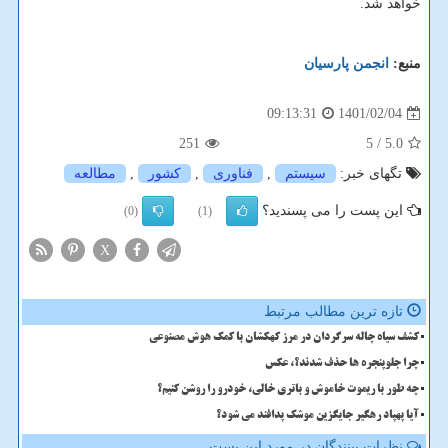
خواهد شد.
منبع:
انجمن پارسیان
1401/02/04
09:13:31
251
/ 5
5.0
تگهای خبر:
سیستم
,
فناوری
,
كشور
,
مطالعه
این پست را می پسندید؟
(0)
(1)
X
تازه ترین مطالب مرتبط
کشف سیاه چاله سرگردان در مرز کهکشان با کمک هوش مصنوعی
چرا جلوپنجره ها حذف شدند؟، عکس
چه طور با ریموت خاموش و باتری خالی، خودرو را روشن کنیم؟
آیا پهپاد رهگیر جایگزین موشک پدافند می شود؟
نظرات بینندگان در مورد این پست