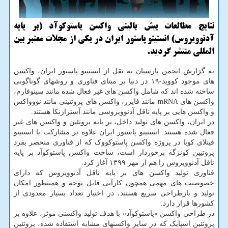
نتایج مطالعات پیش بالینی واکسن پاستوکوآد (بر پایه
آدنوویروس) انستیتو پاستور ایران در یکی از مجلات معتبر بین
المللی منتشر گردید.
به گزارش انجمن پارسیان به نقل از انستیتو پاستور ایران، واکسن
های موجود کووید-۱۹ در دنیا بر مبنای فناوری و روشهای گوناگونی
ساخته شده اند که شامل واکسن های غیر فعال شده مانند سینوفارم،
واکسن های mRNA مانند فایزر، واکسن های پروتئینی مانند نووواکس
و واکسن هایی بر پایه ناقل آدنوویروسی مانند آسترازنکا هستند.
در ایران، واکسن های تولید داخل، بر پایه پروتئین و واکسن های غیر
فعال شده هستند. انستیتو پاستور ایران علاوه بر مشارکت با انستیتو
فینلای کوبا در پروژه واکسن پاستوکووک که از فناوری منحصر بفرد
پروتیین کونژگه برخوردار است، ساخت واکسن پاستوکوآد بر پایه
ناقل آدنوویروس را هم از مهر ۱۳۹۹ آغاز کرد.
فناوری تولید واکسن های بر پایه ناقل آدنوویروس که دارای
خصوصیت های مهمی همچون کارآیی قابل توجه و همینطور امکان
تولید و بازطراحی سریع هستند، در اختیار تعداد بسیار معدودی از
کشورها قرار دارد.
در طراحی واکسن «پاستوکوآد» با هدف تولید واکسنی موثر، علاوه بر
پروتئین اسپایک که در سایر واکسنهای مشابه استفاده شده، پروتئین