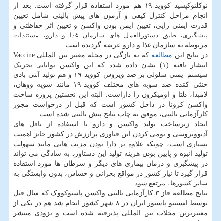
نوکلئوکپسید کووید-۱۹ هم مورد استفاده قرار گرفته است. بعد از
انجام مراحل کنترل کیفی و آزمون های پیش بالینی شامل تعیین
قدرت ایمنی زایی، تعیین ایمن بودن واکسن و تعیین اثر حفاظتی و
پیشگیری، طبق دستورالعمل های سازمان غذا و دارو، مستندات
مربوطه به سازمان غذا و دارو عرضه گردیده است.
در نتایج این
مطالعه
که به تازگی در مجله معتبر بین المللی Vaccine
انتشار یافته (۱) نشان داده شده که این واکسن توانایی تحریک
سیستم ایمنی سلولی بر ضد ویروس کووید-۱۹ و هم تولید آنتی بادی
خنثی کننده ضد سویه های مختلف کووید-۱۹ مانند سویه ووهان،
لامبدا، دلتا و اومیکرون را داراست. البته این نخستین پروژه ساخت
واکسن کرونا در داخل کشور است که قبل از درخواست مجوز
کارآزمایی بالینی، موفق به چاپ نتایج پیش بالینی شده است.
ایجاد زیرساخت تولید واکسن و دارو با استفاده از ناقل های
آدنوویروسی و بومی کردن این فناوری پرارزش در کشور حایز اهمیت
بسیاری است، چونکه علاوه بر دارا بودن مزیت هایی مانند سهولت
تولید انبوه و پایین بودن هزینه تولید این دستاورد به سادگی می تواند
در پیشگیری و درمان بیماری های دیگر و سرطان ها مورد استفاده
قرار گیرد تا نیاز کشور در مواقع بحرانی و حساس، بدون وابستگی به
سایر کشورها، مرتفع شود.
نتایج مطالعه فاز ۳ کارآزمایی بالینی واکسن پاستوکووک که سال قبل
توسط انستیتو پاستور ایران در ۸ شهر کشور انجام شد هم در یکی از
معتبرترین مجلات بین المللی پذیرفته شده است و بزودی منتشر