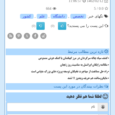
1402/02/12
11:06:57
664
/ 5
0.0
تگهای خبر:
تخصص
,
دانشگاه
,
علم
,
كشور
این پست را می پسندید؟
(0)
(0)
X
تازه ترین مطالب مرتبط
کشف سیاه چاله سرگردان در مرز کهکشان با کمک هوش مصنوعی
مکالمه رایگان ایرانسل به مناسبت روز زنجان
راه حل ممانعت از مهاجرت نخبگان توسعه پروژه های بزرگ مقیاس است
مایکروسافت هم حریف ویندوز 11 نشد
نظرات بینندگان در مورد این پست
لطفا شما هم
نظر دهید