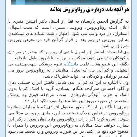
هرآنچه باید درباره ی روتاویروس بدانید
به گزارش انجمن پارسیان به نقل از ایسنا،
دکتر افشین منیری با
اعلان اینکه روتاویروس، ویروسی مسری است که سبب اسهال،
استفراغ، دل درد و تب می شود، اظهار داشت: نشانه های مبتلاشدن
به این ویروس دو روز بعد از قرار گرفتن فرد در معرض ویروس
شروع می شود.
وی ادامه داد: استفراغ و اسهال ناشی از ویروس که بیشتر در نوزادان
و کودکان دیده می شود، ممکنست بین سه تا 8 روز بطول بیانجامد.
بگفته این عضو هیئت علمی
دانشگاه
علوم پزشکی شهیدبهشتی، بی
اشتهایی و کم آبی بدن که بدنبال مبتلاشدن به روتاویروس بروز می
کند در نوزادان و کودکان می تواند خطرناک باشد.
وی با اشاره به این که کم آبی بدن شامل کاهش ادرار، خشکی دهان
و گلو، احساس سرگیجه هنگام ایستادن، گریه با اشک کم یا بدون
اشک و خواب آلودگی غیرعادی است، مراجعه فوری به پزشک
متخصص در صورت بروز این نشانه ها را مورد تاکید قرار داد.
منیری با تأکید بر این که بطور معمول افرادی که با بیماران مبتلا به
روتاویروس در تماس نزدیک هستند، به این بیماری ویروسی مبتلا می
شوند، اشاره کرد: اگر ذرات روتاویروس وارد دهان شود، درگیر این
بیماری خواهید شد؛ مبتلایان به روتاویروس این ویروس را همراه با
مدفوع خود دفع می کنند، در این صورت ویروس وارد محیط می شود