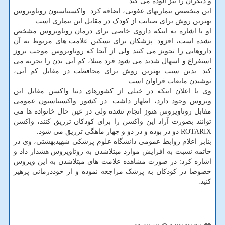
و دیگران را نیز آلوده می کند.
این متخصص بیماریهای عفونی، اضافه کرد: واکسیناسیون روتاویروس
بهترین روش برای صیانت از کودک در مقابل این بیماری است.
او با اشاره به اینکه داروی خاصی برای درمان روتاویروس مشخص
نشده است، افزود: پزشکان برای تسکین علامت های مربوط به آن
داروهایی را تجویز می کنند ولی از آنجا که روتاویروس موجب بروز
استفراغ و اسهال شدید می شود فرد مبتلا، کم آبی بدن را تجربه می
کند. بدین سبب بهترین روش برای محافظت در مقابل کم آبی،
نوشیدن مایعات فراوان است.
وی با اعلان اینکه در خیلی از کشورهای دنیا واکسن مقابل این
ویروس وجود دارد، اظهار داشت: در کشور واکسیناسیون عمومی
مقابل روتاویروس هنوز انجام نشده ولی در عین حال خانواده ها می
توانند بصورت آزاد این واکسن را برای کودکان تزریق کنند، واکسن
ROTARIX دو دز بوده و در دو و چهار ماهگی تزریق می شود.
بنابر اعلام روابط عمومی دانشگاه علوم پزشکی شهیدبهشتی، وی در
خاتمه نسبت به افزایش موارد مبتلاشدن به روتاویروس هشدار داد و
اشاره کرد: در صورت مشاهده علامت‎ های مبتلاشدن به این ویروس
خصوصا در کودکان به پزشک مراجعه نموده و از خوددرمانی پرهیز
کنید.