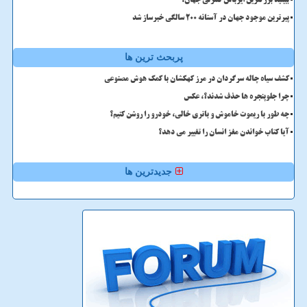
ببینید بزرگترین ایرباس کنترلی جهان!
پیرترین موجود جهان در آستانه ۲۰۰ سالگی خبرساز شد
پربحث ترین ها
کشف سیاه چاله سرگردان در مرز کهکشان با کمک هوش مصنوعی
چرا جلوپنجره ها حذف شدند؟، عکس
چه طور با ریموت خاموش و باتری خالی، خودرو را روشن کنیم؟
آیا کتاب خواندن مغز انسان را تغییر می دهد؟
جدیدترین ها