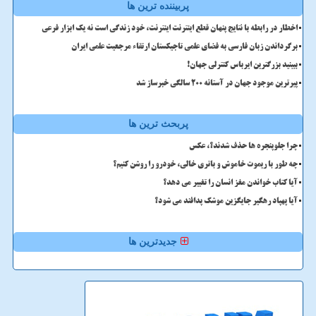
پربیننده ترین ها
اخطار در رابطه با نتایج پنهان قطع اینترنت اینترنت، خود زندگی است نه یک ابزار فرعی
برگرداندن زبان فارسی به فضای علمی تاجیکستان ارتقاء مرجعیت علمی ایران
ببینید بزرگترین ایرباس کنترلی جهان!
پیرترین موجود جهان در آستانه ۲۰۰ سالگی خبرساز شد
پربحث ترین ها
چرا جلوپنجره ها حذف شدند؟، عکس
چه طور با ریموت خاموش و باتری خالی، خودرو را روشن کنیم؟
آیا کتاب خواندن مغز انسان را تغییر می دهد؟
آیا پهپاد رهگیر جایگزین موشک پدافند می شود؟
جدیدترین ها