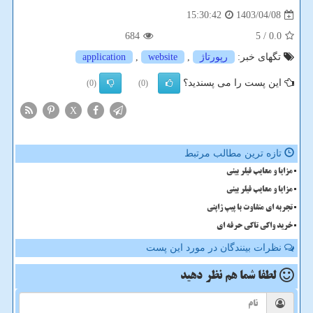
1403/04/08
15:30:42
684
/ 5
0.0
تگهای خبر:
رپورتاژ
,
website
,
application
این پست را می پسندید؟
(0)
(0)
X
تازه ترین مطالب مرتبط
مزایا و معایب فیلر بینی
مزایا و معایب فیلر بینی
تجربه ای متفاوت با پیپ ژاپنی
خرید واکی تاکی حرفه ای
نظرات بینندگان در مورد این پست
لطفا شما هم
نظر دهید