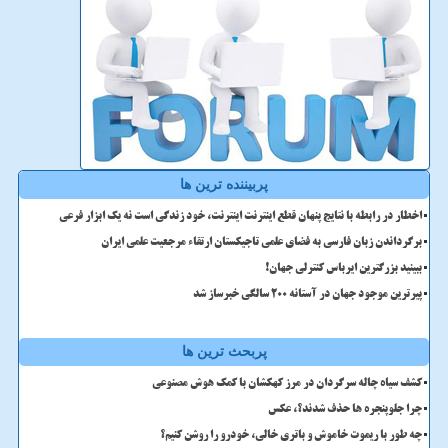
پربیننده ترین ها
اخطار در رابطه با نتایج پنهان قطع اینترنت اینترنت، خود زندگی است نه یک ابزار فرعی
برگرداندن زبان فارسی به فضای علمی تاجیکستان ارتقاء مرجعیت علمی ایران
ببینید بزرگترین ایرباس کنترلی جهان!
پیرترین موجود جهان در آستانه ۲۰۰ سالگی خبرساز شد
پربحث ترین ها
کشف سیاه چاله سرگردان در مرز کهکشان با کمک هوش مصنوعی
چرا جلوپنجره ها حذف شدند؟، عکس
چه طور با ریموت خاموش و باتری خالی، خودرو را روشن کنیم؟