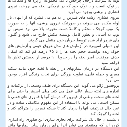
لوله به سرعت درحال چرخش با یک مجموعه از پره ها و شکاف ها
در نوک آنست و با نوک خود که در نزدیکی لخته می چرخد، نیروی
فشاری و برشی بوجود می آورد.
نیروی فشاری رشته های فیبرین را به هم می فشرد که از انتهای باز
لوله مکیده می شوند، در صورتیکه نیروی برشی، آنها را به صورت
یک توپ کوچک، محکم و کاملا دست نخورده بالا می برد. سپس آن
توپ به آسانی و بطور کامل بوسیله مکش خارج می شود و گلبول
های قرمز آزاد شده توسط جریان خون منتقل می گردند.
این «میلی اسپینر» در آزمایش های مدل عروق خونی و آزمایش های
خوک زنده توانست حجم لخته ها را تا ۹۵ درصد کم کند که امکان
حذف موفقیت آمیز لخته را در حدودا ۹۰ درصد از نخستین تلاش ها
فراهم نمود.
این دستگاه در درمان بیماریهای در رابطه با لخته خون مانند سکته
مغزی و حمله قلبی، تفاوت بزرگی برای نجات زندگی افراد بوجود
می آورد.
پروفسور ژائو می گوید: این دستگاه برای طیف وسیعی از ترکیبات و
اندازه های لخته بسیار عالی عمل می کند. میلی اسپینر ما حتی برای
لخته های سخت و غنی از فیبرین که درمان آنها با فناوری های فعلی نا
ممکن است، می تواند با استفاده از این مفهوم مکانیکی ساده و در
عین حال قدرتمند، آنها را درمان کند تا شبکه فیبرین را متراکم کند و
لخته را کوچک کند.
دانشمندان حال یک شرکت برای تجاری سازی این فناوری راه اندازی
کرده اند که معتقدند می توان آنرا برای درمان سایر بیماریها مانند