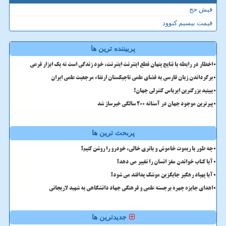
فیش حج
قیمت بیسیم کنوود
پربیننده ترین ها
اخطار در رابطه با نتایج پنهان قطع اینترنت اینترنت، خود زندگی است نه یک ابزار فرعی
برگرداندن زبان فارسی به فضای علمی تاجیکستان ارتقاء مرجعیت علمی ایران
ببینید بزرگترین ایرباس کنترلی جهان!
پیرترین موجود جهان در آستانه ۲۰۰ سالگی خبرساز شد
پربحث ترین ها
چه طور با ریموت خاموش و باتری خالی، خودرو را روشن کنیم؟
آیا کتاب خواندن مغز انسان را تغییر می دهد؟
آیا پهپاد رهگیر جایگزین موشک پدافند می شود؟
اهدای جایزه چهره برجسته علمی و فرهنگی جهاد دانشگاهی به شهید لاریجانی
جدیدترین ها