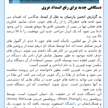
دستگاهی جدید برای رفع انسداد عروق
به گزارش انجمن پارسیان به نقل از ایسنا،
هنگامی که اهتمام می
شود لخته های خطرناک را از رگ های خونی حذف نماییم، فناوری
های فعلی تنها در نیمی از نخستین تلاش ها موفق هستند. با این وجود
ادعا می شود که یک ابزار جراحی جدید این موفقیت را تا 90 درصد
بالا می برد.
به نقل از نیو اطلس، بااینکه لخته های خون تا حدی از گلبول های
قرمز تشکیل شده اند، اما توسط شبکه ای درهم تنیده از پروتئین های
نخ مانندی به نام فیبرین در کنار هم نگه داشته می شوند. درمان های
حذف لخته موجود به طور معمول شامل قرار دادن یک
دستگاه
در
رگ خونی لطمه دیده بوسیله کاتتر، سپس استفاده از آن دستگاه برای
مکیدن توده فیبرین یا به دام انداختن و کشیدن آنست.
در هر صورت، فیبرین اغلب بطور ناخواسته در این پروسه شکسته
می شود و تعدادی از بقایا در رگ خونی حرکت می کنند. این بقایا در
نهایت می توانند به لخته های خونی جدید در مکان هایی که دسترسی
به آنها دشوارتر است، تبدیل شوند. اینجاست که این دستگاه جدید
وارد می شود.
این دستگاه جدید که در حقیقت یک «میلی اسپینر» است، توسط
پروفسور رنه ژائو(Renee Zhao)، پروفسور جرمی هیت(Jeremy Heit)
و همکارانشان در
دانشگاه
استنفورد
توسعه
یافته که به صورت یک