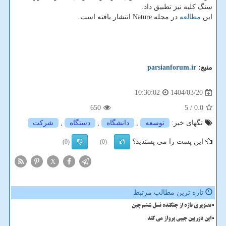
سنگ کلیه نیز تطبیق داد.
این
مطالعه
در مجله Nature انتشار یافته است.
منبع:
parsianforum.ir
1404/03/20
10:30:02
650
/ 5
0.0
تگهای خبر:
توسعه
,
دانشگاه
,
دستگاه
,
شركت
این پست را می پسندید؟
(0)
(0)
X
تازه ترین مطالب مرتبط
تصویری تازه از جنگنده نسل ششم چین
این دوربین جیبی پرواز می کند