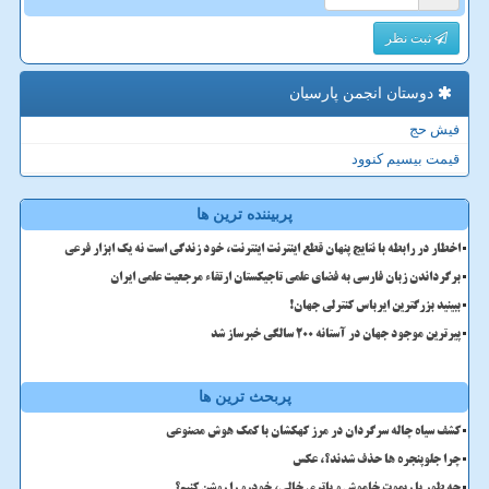
ثبت نظر
دوستان انجمن پارسیان
فیش حج
قیمت بیسیم کنوود
پربیننده ترین ها
اخطار در رابطه با نتایج پنهان قطع اینترنت اینترنت، خود زندگی است نه یک ابزار فرعی
برگرداندن زبان فارسی به فضای علمی تاجیکستان ارتقاء مرجعیت علمی ایران
ببینید بزرگترین ایرباس کنترلی جهان!
پیرترین موجود جهان در آستانه ۲۰۰ سالگی خبرساز شد
پربحث ترین ها
کشف سیاه چاله سرگردان در مرز کهکشان با کمک هوش مصنوعی
چرا جلوپنجره ها حذف شدند؟، عکس