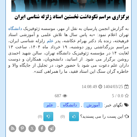
برگزاری مراسم نکوداشت نخستین استاد زلزله شناسی ایران
به گزارش انجمن پارسیان به نقل از مهر، موسسه ژئوفیزیک
دانشگاه
تهران اعلام نمود: «به پاس سال ها تلاش علمی و آموزشی استاد
فرهیخته، زنده یاد دکتر بهرام عکاشه، پدر
علم
زلزله شناسی ایران،
مراسم بزرگداشتی روز دوشنبه، ۱۹ خرداد ماه ۱۴۰۴، ساعت ۱۳
لغایت ۱۴ در مؤسسه ژئوفیزیک دانشگاه تهران، سالن شهید احمدی
روشن برگزار می شود. از اساتید، دانشجویان، همکاران و دوست
داران علم دعوت می شود با حضور خود، در تجلیل از جایگاه والا و
خاطره گران سنگ این استاد فقید، ما را همراهی کنند».
1404/03/25
14:08:49
687
/ 5
0.0
تگهای خبر:
آموزش
,
دانشگاه
,
علم
این پست را می پسندید؟
(0)
(0)
X