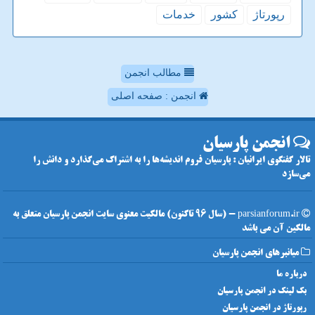
رپورتاژ
كشور
خدمات
مطالب انجمن
انجمن : صفحه اصلی
انجمن پارسیان
تالار گفتگوی ایرانیان : پارسیان فروم اندیشه‌ها را به اشتراک می‌گذارد و دانش را
می‌سازد
parsianforum.ir - (سال 96 تاکنون) مالکیت معنوی سایت انجمن پارسیان متعلق به
مالکین آن می باشد
میانبرهای انجمن پارسیان
درباره ما
بک لینک در انجمن پارسیان
رپورتاژ در انجمن پارسیان