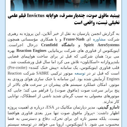
ببینید مافوق صوت، چندبارمصرف، هواپایه Invictus فیلم علمی
تخیلی نیست، واقعی است
به گزارش انجمن پارسیان به نقل از خبر آنلاین، این پروژه به رهبری
شرکت
مشاوره
ای
Frazer-Nash
و با همکاری مؤسساتی همچون
Spirit AeroSystems
و
دانشگاه Cranfield
درحال اجراست.
اینویکتوس از فناوری های شرکت بریتانیایی
Reaction Engines
بهره
می برد؛ همان شرکتی که قبل تر برای ساخت هواپیمای فضایی
بلندپروازانه «اسکایلون» تلاش می کرد اما سال قبل ورشکست شد.
قلب فناوری اینویکتوس، یک سامانه «پیش خنک کننده» (Pre-cooler)
است که قبل تر در
توسعه
موتور ترکیبی SABRE شرکت Reaction
Engines آزمایش شده بود. این سامانه با خنک سازی هوای ورودی به
موتور، امکان عملکرد سیستم های پیشران در سرعت های بالاتر از
پنج برابر سرعت صوت (مافوق صوت) را فراهم می کند؛ جایی که
موتورهای معمولی به سبب گرمای شدید ناشی از اصطکاک، توانایی
کار ندارند.
تامازو گیدینی
، مدیر دپارتمان مکانیک در ESA، درباره ی اهمیت پروژه
اظهار داشت: «پرواز مافوق صوت تنها مرز بعدی فناوری هوافضا
نیست، بلکه مسیر تازه ای برای تحرک، دفاع و دسترسی به فضا
محسوب می شود. با اینویکتوس، اروپا می خواهد در توسعه سیستم