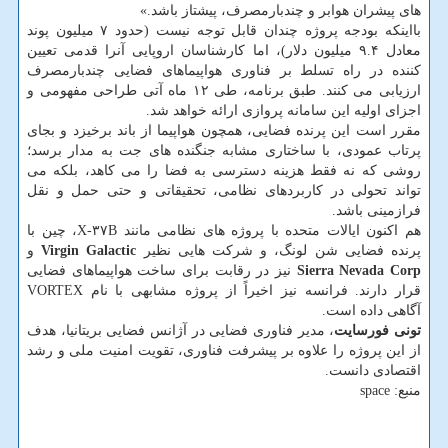
های پیشران هوابر و چندبارمصرف، پیشتاز باشد.»
بااینکه بودجه پروژه چندان قابل توجه نیست (حدود ۷ میلیون پوند
معادل ۹.۴ میلیون دلار)، اما کارشناسان اروپایی آنرا قدمی تعیین
کننده در راه تسلط بر فناوری هواپیماهای فضایی چندبارمصرف
ارزیابی می کنند. طبق برنامه، طی ۱۲ ماه آتی طراحی مفهومی و
اجزای اولیه این سامانه پروازی ارائه خواهد شد.
مقرر است این پرنده فضایی، همچون هواپیما از باند برخیزد و بجای
پرتاب عمودی، با ساختاری مشابه جنگنده های جت به مدار برسد؛
روشی که نه فقط هزینه دسترسی به فضا را می کاهد، بلکه می
تواند تحولی در کاربردهای نظامی، تحقیقاتی و حتی حمل و نقل
فرازمینی باشد.
هم اکنون ایالات متحده با پروژه های نظامی مانند X-۳۷B، چین با
پرنده فضایی شن لونگ، و شرکت هایی نظیر
Virgin Galactic
و
Sierra Nevada Corp
نیز در رقابت برای ساخت هواپیماهای فضایی
قرار دارند. فرانسه نیز اخیراً از پروژه مشابهی با نام VORTEX
آگاهی داده است.
تونی فورسایت
، مدیر فناوری فضایی در آژانس فضایی بریتانیا، هدف
از این پروژه را علاوه بر پیشرفت فناوری، تقویت امنیت ملی و رشد
اقتصادی دانست.
منبع: space