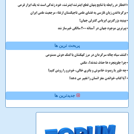
اخطار در رابطه با نتایج پنهان قطع اینترنت اینترنت، خود زندگی است نه یک ابزار فرعی
برگرداندن زبان فارسی به فضای علمی تاجیکستان ارتقاء مرجعیت علمی ایران
ببینید بزرگترین ایرباس کنترلی جهان!
پیرترین موجود جهان در آستانه ۲۰۰ سالگی خبرساز شد
پربحث ترین ها
کشف سیاه چاله سرگردان در مرز کهکشان با کمک هوش مصنوعی
چرا جلوپنجره ها حذف شدند؟، عکس
چه طور با ریموت خاموش و باتری خالی، خودرو را روشن کنیم؟
آیا کتاب خواندن مغز انسان را تغییر می دهد؟
جدیدترین ها