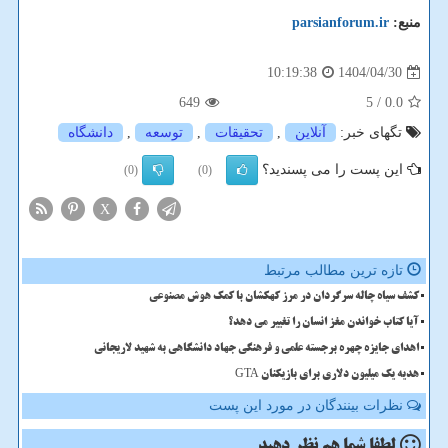
منبع:
parsianforum.ir
1404/04/30
10:19:38
649
/ 5
0.0
تگهای خبر:
آنلاین
,
تحقیقات
,
توسعه
,
دانشگاه
این پست را می پسندید؟
(0)
(0)
X
تازه ترین مطالب مرتبط
کشف سیاه چاله سرگردان در مرز کهکشان با کمک هوش مصنوعی
آیا کتاب خواندن مغز انسان را تغییر می دهد؟
اهدای جایزه چهره برجسته علمی و فرهنگی جهاد دانشگاهی به شهید لاریجانی
هدیه یک میلیون دلاری برای بازیکنان GTA
نظرات بینندگان در مورد این پست
لطفا شما هم
نظر دهید