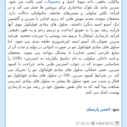
ماکیان، ماهی، دانه سویا، آجیل و
محصولات
لبنی یافت می شود.
سرین مانند یک بلوک ساختاری برای پروتئین ها عمل می کند و در
فرآیند تکثیر سلولی و مسیرهای مختلف متابولیکی دخالت دارد.
محققان متوجه شدند موش هایی که رژیم غذایی با سرین و گلیسین
(یک آمینو اسید دیگر) داشتند، سلول های بنیادی فولیکول موی آنها
فرآیند رشد مو را به تعویق انداخت و ترمیم زخم و به طور دقیقتر،
فرایند بازسازی اپیتلیال یا ترمیم سد پوستی را سرعت بخشید. هرچند
سرین بعنوان یک آمینو اسید غیرضروری طبقه بندی می شود، اما
سلول های بنیادی فولیکول مو در صورت ناتوانی در تولید و جذب آن از
منابع خارجی (یعنی غذایی) با مشکل مواجه می شوند. محققان
برنامه داخلی سلولی به نام «پاسخ یکپارچه به استرس» (ISR) را
شناسایی نمودند که در جواب استرس هایی مانند جراحت یا کمبود
سرین، تغییر عملکرد سلول های بنیادی فولیکول مو را تحریک می
کند. در شرایط کمبود سرین، ISR در سلول های بنیادی فولیکول مو
فعال و سبب می شود سلول ها بیشتر به سلول های بنیادی اپیدرمی
شباهت پیدا کنند که به جای نقش معمول خود در رشد مو به بازسازی
پوست کمک می کنند.
منبع:
انجمن پارسیان
1404/04/31
17:43:21