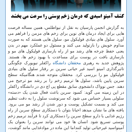
کشف آمینو اسیدی که درمان زخم پوستی را سرعت می بخشد
به گزارش انجمن پارسیان به نقل از نیواطلس، همین مساله فرصت
هایی برای ایجاد درمان های نوین برای زخم های مزمن را فراهم می
آورد. سلول های بنیادی فولیکول مو، سلول هایی هستند که به صورت
مداوم خویش را بازتولید می کنند و مسئول دو عملکرد مهم در بدن
یعنی حفظ چرخه های رشد مو از راه بازسازی فولیکول های مو و
بازسازی بافت در پوست برای مساعدت با بهبود زخم ها، هستند.
پژوهش جدید به رهبری
محققان
دانشگاه
راکفلر نیویورک چگونگی
تاثیرگذاری امینو اسید غیر حیاتی سرین بر رفتار سلول های بنیادی
فولیکول مو را بررسی کرد. محققان متوجه شدند هنگامیکه سطح
سرین پایین باشد، سلول ها ترمیم زخم را بر رشد مو ترجیح می
دهند. جس نوواک دانشجوی سابق مقطع پی اچ دی در دانشگاه راکفلر
در این زمینه می گوید: کمبود سرین باعث فعال شدن یک «دسته»
سلولی بسیار حساس می شود که سرنوشت سلول را به دقت تنظیم
می کند و بسمت تشکیل پوست و دور شدن از رشد مو می برود.
یافته های ما نشان میدهد احیانا بتوان با دستکاری سطح سرین از راه
رژیم غذایی یا دارو سطح سرین را دستکاری کرد تا فرآیند ترمیم زخم
پوستی تسریع شود. انسان ها خود می توانند سرین را بعنوان یک
آمینواسید غیرحیاتی تولید کننداما این ماده در موادغذایی مانند گوشت،