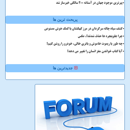
پیرترین موجود جهان در آستانه ۲۰۰ سالگی خبرساز شد
پربحث ترین ها
کشف سیاه چاله سرگردان در مرز کهکشان با کمک هوش مصنوعی
چرا جلوپنجره ها حذف شدند؟، عکس
چه طور با ریموت خاموش و باتری خالی، خودرو را روشن کنیم؟
آیا کتاب خواندن مغز انسان را تغییر می دهد؟
جدیدترین ها