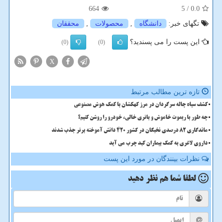
664
/ 5
0.0
تگهای خبر:
دانشگاه
,
محصولات
,
محققان
این پست را می پسندید؟
(0)
(0)
X
تازه ترین مطالب مرتبط
کشف سیاه چاله سرگردان در مرز کهکشان با کمک هوش مصنوعی
چه طور با ریموت خاموش و باتری خالی، خودرو را روشن کنیم؟
ماندگاری 82 درصدی نخبگان در کشور 420 دانش آموخته برتر جذب شدند
داروی لاغری به کمک بیماران کبد چرب می آید
نظرات بینندگان در مورد این پست
لطفا شما هم
نظر دهید