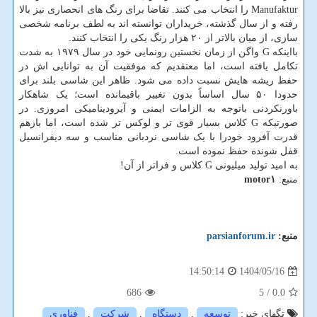
Manufaktur را انتخاب می کنند. تقاضا برای رنگ های انحصاری نیز بالا
رفته و از سال گذشته، خریداران توانسته اند به لطف برنامه شخصی
سازی، از میان بالاتر از ۲۰ هزار رنگ یکی را انتخاب کنند.
بااینکه G واگن از زمان نخستین رونمایی خود در سال ۱۹۷۹ به شدت
تکامل یافته است، اما معتقدیم که موفقیت آن به توانایی اش در
حفظ ریشه هایش نسبت داده می شود. ظاهر این شاسی بلند برای
حدودا ۵۰ سال اساساً بدون تغییر باقیمانده است؛ یک شاهکار
باورنکردنی باتوجه به الزامات ایمنی و آیرودینامیکی امروزی. در
صورتیکه G کلاس بسیار قوی تر و لوکس تر شده است، اما بازهم
قدرت آفرود خودرا با یک شاسی نردبانی مناسب و سه دیفرانسیل
قفل شونده حفظ نموده است.
به امید تولید میلیونی G کلاس و فراتر از آن!
منبع:
motor۱
منبع:
parsianforum.ir
1404/05/16
14:50:14
686
/ 5
0.0
تگهای خبر:
توسعه
,
دستگاه
,
شركت
,
فناوری