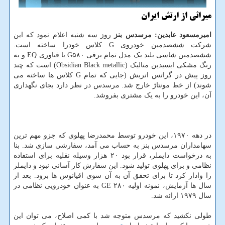
میراثی از ارتش ایران
امیرمسعود عابدین: مرسدس بنز
روز سه شنبه اعلام نمود که این
شرکت ششصدمین خودروی G کلاس خودرا ساخته است.
ششصدمین شاسی بلند یک مدل تمام برقی G۵۸۰ با فناوری EQ و به
رنگ مشکی ابسیدین متالیک (Obsidian Black metallic) است که چند
روز پیش در گراتس اتریش (جایی که تمام G کلاس ها ساخته می
شوند) از خط مونتاژ خارج شد. مرسدس در نظر دارد بجای نگهداری
آن، این خودرو را به یک مشتری بفروشد.
در دهه ۱۹۷۰، این خودرو توسط محمدرضا پهلوی که جزو مهم ترین
سهامداران مرسدس بنز به حساب می آمد، سفارشی سازی شد. بنا
به درخواست دایملر، قرار بود ۲۰ هزار وسیله نقلیه برای استفاده
نظامی و برای پهلوی تولید شود. این سفارش کار آسانی نبود و دایملر
را وادار کرد تا برای تحقق آن به آن سوی اقیانوس ها برود. بعد از
سال ها آزمایش، نمونه اولیه ۲۸۰ GE به عنوان خودرویی نظامی در
سال ۱۹۷۹ ارائه شد.
طولی نکشید که مرسدس متوجه شد با کمی اصلاح، می توان این