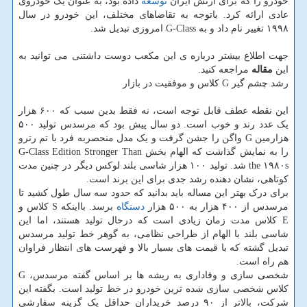
خودرو را که برای ارتش ایران
توسعه
داده بود، به عنوان یک خودروی
عادی ارائه کرد. باتوجه به تقاضاهای مختلف، این خودرو در سال
۱۹۹۸ تغییر نام داد و به G-Class امروزی تبدیل شد.
جهت اطلاع بیشتر درباره ی این مکعب دوست داشتنی می توانید به
این
مقاله
مراجعه کنید.
رشد چشم گیر G کلاس و موفقیت در بازار
این نقطه عطف قابل توجه است، نه فقط بدین سبب که ۶۰۰ هزار
یک عدد رند و خوب است. دو سال پیش بود که مرسدس تولید ۵۰۰
هزارمین G واگن را جشن گرفت و یک مدل منحصربه فرد با تم رترو
را به نمایش گذاشت که الهام بخش G-Class Edition Stronger Than
the ۱۹۸۰s شد. تولید ۱۰۰ هزار شاسی بلند لوکس دیگر در چنین مدت
کوتاهی، نشان دهنده رشد جدی برای این برند است.
برای درک بهتر این مساله باید بدانید که حدود سه سال طول کشید تا
مرسدس از ۴۰۰ هزار به ۵۰۰ هزار
دستگاه
برسد. بااینکه S کلاس و
E کلاس مدت زمان زیادی است که درحال تولید هستند، اما این
شاسی بلند با الهام از طراحی نظامی، به گوهر خط تولید مرسدس
تبدیل گشته که با قیمت های بسیار بالا و فهرست های انتظار فراوان
هم راه است.
شخصی سازی و وفاداری به ریشه ها بر اساس گفته مرسدس، G
کلاس شخصی سازی شده ترین خودرو در خط تولید است. بگفته این
شرکت، بالاتر از ۹۰ درصد خریداران حداقل یک گزینه سفارشی