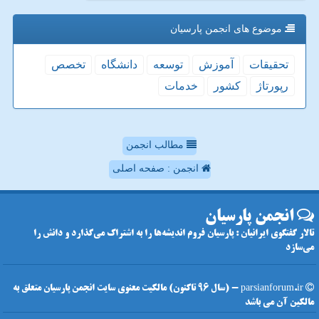
موضوع های انجمن پارسیان
تحقیقات
آموزش
توسعه
دانشگاه
تخصص
رپورتاژ
كشور
خدمات
مطالب انجمن
انجمن : صفحه اصلی
انجمن پارسیان
تالار گفتگوی ایرانیان : پارسیان فروم اندیشه‌ها را به اشتراک می‌گذارد و دانش را
می‌سازد
parsianforum.ir - (سال 96 تاکنون) مالکیت معنوی سایت انجمن پارسیان متعلق به
مالکین آن می باشد