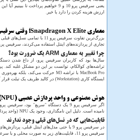
یعنی سرفیس پرو 10 و 9 خواهیم پرداخت تا ببینیم آ
ارزش هزینه کردن را دارد یا خیر.
معماری
Snapdragon X Elite
؛ وقتی سرفیس
تجاری از پردازنده‌های اینتل استفاده می‌کردند، سرفیس پرو 11 به تراشه‌های فوق‌العاده قدرتم
چرا تغییر به معماری
ARM
یک ضرورت بود؟
سال‌ها بود که کاربران سرفیس پرو، از داغ شدن دستگا
تراشه‌های کوالکام، توانست بر این دو مشکل غلبه کند. پر
MacBook Pro
با تراشه
M3
حرکت می‌کند، بلکه بهره‌وری ا
ایستگاه کاری (
Workstation
) در کالبد ظریف یک تبلت قرار 
هوش مصنوعی و واحد پردازش عصبی (
NPU
)
اگر سرفیس پرو 9 یک دستگاه "سریع" بود، سرفیس پرو 11 یک دستگاه "باهوش" است. مایکروسافت این نسل را اولین
نامیده است. دلیل این نامگذاری، وجود یک
NPU
(واحد پردا
قابلیت‌هایی که در نسل‌های قبلی وجود ندارند
در سرفیس پرو 9 یا حتی مدل‌های اینتل قبلی، پردازش‌های هوش مصنوعی بر عهده
سرفیس پرو 11، قابلیت‌های زیر به صورت محلی و با سرعت خیره‌کننده توسط