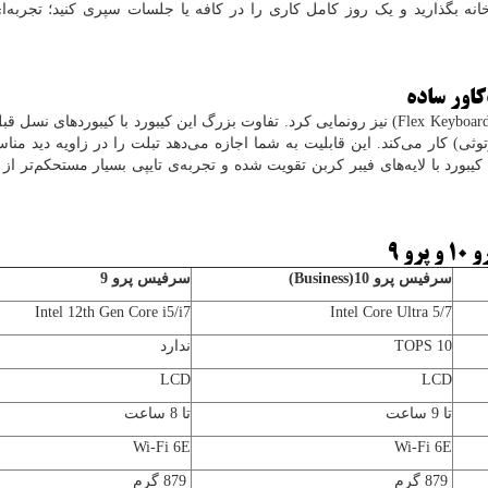
خانه بگذارید و یک روز کامل کاری را در کافه یا جلسات سپری کنید؛ تجربه‌ا
‌کاور ساده
Flex Keyboar
) نیز رونمایی کرد. تفاوت بزرگ این کیبورد با کیبوردهای نسل قب
) کار می‌کند. این قابلیت به شما اجازه می‌دهد تبلت را در زاویه دید منا
کیبورد با لایه‌های فیبر کربن تقویت شده و تجربه‌ی تایپی بسیار مستحکم‌تر از
سرفیس پرو 10
(Business)
سرفیس پرو 9
Intel 12th Gen Core i5/i7
Intel Core Ultra 5/7
10
TOPS
ندارد
LCD
LCD
تا 9 ساعت
تا 8 ساعت
Wi-Fi 6E
Wi-Fi 6E
879
گرم
879
گرم