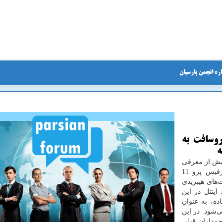
ره انجمن پارسیان
1؛ جهش مایکروسافت به
ه
یش از معرفی
و پس از آن. مایکروسافت با معرفی سرفیس پرو 11
ت‌های هیبریدی
اینتل در این
ده، به عنوان
‌شود. در این
چمداران قبلی