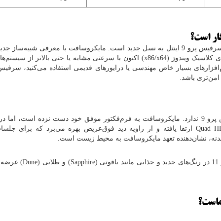
این یکی از مهم‌ترین دغدغه‌های کاربران برای مهاجرت از سرفیس پرو 9 اینتل به نسل جدید است. مایکروسافت با معرفی شبیه‌
 کلاسیک ویندوز (
x86/x64
) اکنون با سرعتی مشابه یا حتی بالاتر از سیستم‌ها
من‌تری باشد.
از نظر ظاهری، سرفیس پرو 11 تفاوت انقلابی با سرفیس پرو 9 ندارد. مایکروسافت به فرم‌فکتور موفق خود دست نزده است، 
Quad H
ارتقا یافته و از زاویه دید فوق‌عریض بهره می‌برد که برای جلسات
ر بدنه، نشان‌دهنده تعهد مایکروسافت به محیط زیست است.
(
Sapphire
) و طلایی (
Dune
) عرضه 
ماست؟