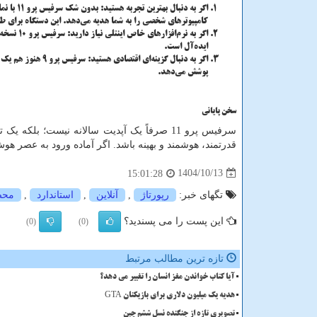
اگر به دنبال بهترین تجربه هستید:
بدون شک سرفیس پرو 11 با نمایشگر
کامپیوترهای شخصی را به شما هدیه می‌دهد. این دستگاه برای ط
اگر به نرم‌افزارهای خاص اینتلی نیاز دارید:
سرفیس 
ایده‌آل است.
اگر به دنبال گزینه‌ای اقتصادی هستید:
سرفیس پرو 9 هن
پوشش می‌دهد.
سخن پایانی
سرفیس پرو 11 صرفاً یک آپدیت سالانه نیست؛ ب
قدرتمند، هوشمند و بهینه باشد. اگر آماده ورود به عصر هوش مصنوعی هستید، سر
1404/10/13
15:01:28
تگهای خبر:
رپورتاژ
,
آنلاین
,
استاندارد
,
محص
این پست را می پسندید؟
(0)
(0)
تازه ترین مطالب مرتبط
آیا کتاب خواندن مغز انسان را تغییر می دهد؟
هدیه یک میلیون دلاری برای بازیکنان GTA
تصویری تازه از جنگنده نسل ششم چین