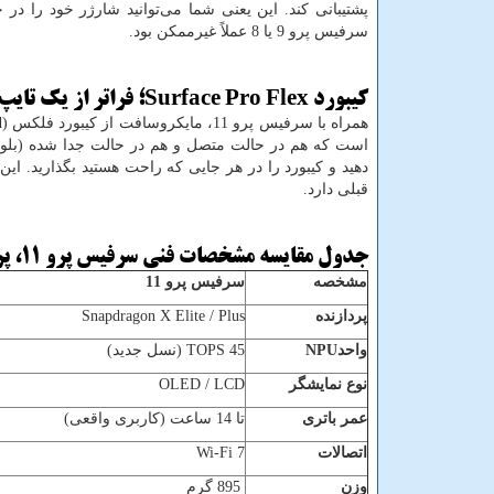
پشتیبانی کند. این یعنی شما می‌توانید شارژر خود را در 
سرفیس پرو 9 یا 8 عملاً غیرممکن بود.
کیبورد
Surface Pro Flex
؛ فراتر از یک تایپ
همراه با سرفیس پرو 11، مایکروسافت از کیبورد فلکس (
d
است که هم در حالت متصل و هم در حالت جدا شده (بلوتوثی
دهید و کیبورد را در هر جایی که راحت هستید بگذارید. این 
قبلی دارد.
جدول مقایسه مشخصات فنی سرفیس پرو 11، پرو 10 و پرو 9
مشخصه
سرفیس پرو 11
پردازنده
Snapdragon X Elite / Plus
واحد
NPU
45
TOPS
(نسل جدید)
نوع نمایشگر
OLED / LCD
عمر باتری
تا 14 ساعت (کاربری واقعی)
اتصالات
Wi-Fi 7
وزن
895
گرم