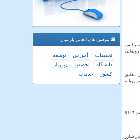
موضوع های انجمن پارسیان
ه سرفیس
ونمایی
تحقیقات
آموزش
توسعه
دانشگاه
تخصص
رپورتاژ
كشور
خدمات
کی مطلق
م‌افزارهای گرافیکی را به سطحی دیگر می‌برد. همچنین پشتیبانی از نرخ نوسازی 120 هرتز پویا و
همواره یکی از نقاط ضعف سری سرفیس در مقایسه با آیپد یا مک‌بوک، عمر باتری بود. در سرفیس پرو 9 اینتل، شما به سختی می‌توانستید 7 تا 8
اری را با یک بار شارژ