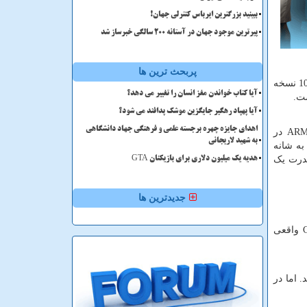
ببینید بزرگترین ایرباس کنترلی جهان!
پیرترین موجود جهان در آستانه ۲۰۰ سالگی خبرساز شد
پربحث ترین ها
بزرگ‌ترین تفاوت سرفیس پرو 11 با تمامی نسل‌های قبلی خود، در قلب تپنده آن نهفته است. در حالی که سرفیس پرو 9 و سرفیس پرو 10 نسخه
آیا کتاب خواندن مغز انسان را تغییر می دهد؟
ت.
آیا پهپاد رهگیر جایگزین موشک پدافند می شود؟
اهدای جایزه چهره برجسته علمی و فرهنگی جهاد دانشگاهی
AR
در
به شهید لاریجانی
قدرت یک
هدیه یک میلیون دلاری برای بازیکنان GTA
جدیدترین ها
واقعی
 اما در