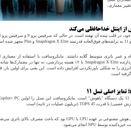
یا این تغییر معماری،
 از اینتل خداحافظی می‌کند
ند
Snapdragon X Elite
و
Plus
مجهز شده اس
ه و عمر باتری متوسط گلایه داشتند. مایکروسافت با استفاده از معماری
M
دازنده
Snapdragon X Elite
با ۱۲ هسته پردازشی، نه تنها در بنچمارک‌ها شانه به شانه
نرژی را به شکلی باورنکردنی افزایش داده است. این یعنی برای اولین بار، 
گرفته است.
؛ تمایز اصلی نسل 11
Copilot+ PC
زش عصبی) با قدرت 45
TOPS
(تریلیون عملیات در ثانیه) است.
CPU
یا
GPU
بود که باعث مصرف بالای باتری می‌شد.
NPU
انجام می‌شود: