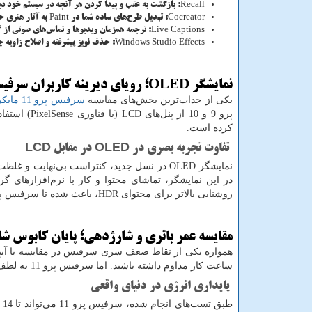
Recall
: بازگشت به عقب و پیدا کردن هر آنچه در سیستم خود دیده
Cocreator
: تبدیل طرح‌های ساده شما در
Paint
به آثار هنری ح
Live Captions
: ترجمه همزمان ویدیوها و تماس‌های صوتی از ۴۴ زبان دنیا به انگلیسی.
Windows Studio Effects
: حذف نویز پیشرفته و اصلاح زاویه 
نمایشگر
OLED
؛ رویای دیرینه کاربران سرف
یکی از جذاب‌ترین بخش‌های مقایسه
سرفیس پرو 11 مایکروسافت
پرو 9 و 10 از پنل‌های
LCD
(با فناوری
PixelSense
) استفاد
کرده است.
تفاوت تجربه بصری در
OLED
در مقابل
LCD
نمایشگر
OLED
در نسل جدید، کنتراست بی‌نهایت و غلظت 
روشنایی بالاتر برای محتوای
HDR
، باعث شده تا سرفیس پرو 11 در مقابل نمایشگرهای باکیفیت نسل 9 و 10، پیروز 
مقایسه عمر باتری و شارژدهی؛ پایان کابوس شا
ساعت کار مداوم داشته باشید. اما سرفیس پرو 11 به لطف تراشه کم‌مصرف اسنپدراگون، استانداردهای جدیدی را ثبت کرده است.
پایداری انرژی در دنیای واقعی