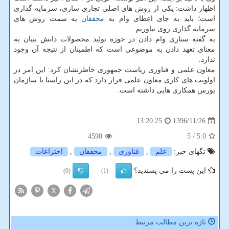
اظهار داشت: یكی از روش های اصلی تجاری سازی، سرمایه گذاری
است؛ باید به جای اعطای وام به
محققان
به سمت روش های
سرمایه گذاری روی بیاوریم.
به گفته ستاری وام دادن در حوزه تولید محصولات دانش بنیان به
معنای تعهد دادن به موضوعی است كه اطمینان از نتیجه آن وجود
ندارد.
معاون علمی و فناوری ریاست جمهوری خاطرنشان كرد: این امر در
اولویت های كاری معاون علمی قرار دارد كه در این راستا با سازمان
بورس همكاری هایی داشته است.
1396/11/26
13:20:25
4590
/ 5
5.0
تگهای خبر:
علم
,
فناوری
,
محققان
,
اختراعات
این پست را می پسندید؟
(0)
(1)
X
تازه ترین مطالب مرتبط