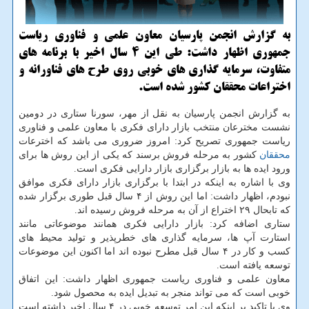
به گزارش انجمن پارسیان معاون علمی و فناوری ریاست
جمهوری اظهار داشت: طی این ۴ سال اخیر با برنامه های
متفاوت، سرمایه گذاری های خوبی روی طرح های فناورانه و
اختراعات محققان كشور شده است.
به گزارش انجمن پارسیان به نقل از مهر، سورنا ستاری در دومین
نشست مخترعان منتخب بازار دارای فكری با معاون علمی و فناوری
ریاست جمهوری تصریح كرد: امروز ضروری می باشد كه اخترعات
محققان
كشور به مرحله فروش برسند كه یكی از این روش ها برای
ورود ایده ها به بازار برگزاری بازار دارایی فكری است.
وی با اشاره به اینكه در ابتدا با برگزاری بازار دارای فكری موافق
نبودم، اظهار داشت: اما این روش از ۴ سال قبل طوری برگزار شده
كه تابحال ۲۹ اختراع از آن به مرحله فروش رسیده اند.
ستاری اضافه كرد: بازار دارایی فكری همانند موضوعاتی مانند
استارت آپ ها، سرمایه گذاری های خطرپذیر و تولید محیط های
كسب و كار در ۴ سال قبل مطرح نبوده اند اما اكنون این موضوعات
توسعه یافته است.
معاون علمی و فناوری ریاست جمهوری اظهار داشت: این اتفاق
خوبی است كه می تواند منجر به تبدیل ایده به محصول شود.
وی با تاكید بر اینكه این امر توسعه خوبی در ۴ سال اخیر داشته است