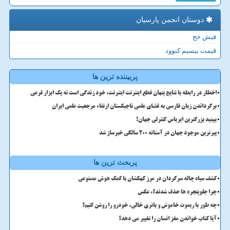
دوستان انجمن پارسیان
فیش حج
قیمت بیسیم کنوود
پربیننده ترین ها
اخطار در رابطه با نتایج پنهان قطع اینترنت اینترنت، خود زندگی است نه یک ابزار فرعی
برگرداندن زبان فارسی به فضای علمی تاجیکستان ارتقاء مرجعیت علمی ایران
ببینید بزرگترین ایرباس کنترلی جهان!
پیرترین موجود جهان در آستانه ۲۰۰ سالگی خبرساز شد
پربحث ترین ها
کشف سیاه چاله سرگردان در مرز کهکشان با کمک هوش مصنوعی
چرا جلوپنجره ها حذف شدند؟، عکس
چه طور با ریموت خاموش و باتری خالی، خودرو را روشن کنیم؟
آیا کتاب خواندن مغز انسان را تغییر می دهد؟