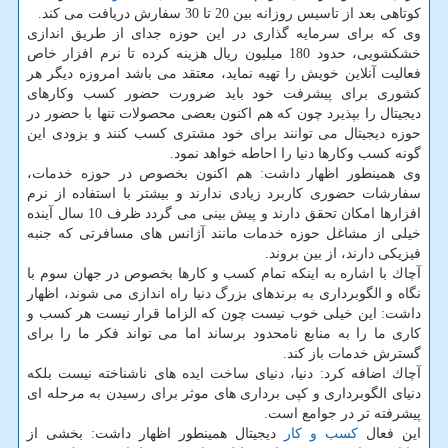
كوتاهی بعد از تاسیس روزانه بین 20 تا 30 سفارش دریافت می كند.
وی كه برای سرمایه گذاری در این حوزه جدای از طریق اندازی
خشكشویی، حدود 180 میلیون ریال هزینه كرده تا نرم افزار خاص
فعالیت آنلاین خویش را تهیه نماید، معتقد می باشد امروزه دیگر هر
كشوری برای پیشرفت خود باید ضرورت حضور كسب وكارهای
دیجیتال را بپذیرد چون كه هم اكنون بعضی محصولات تنها با حضور در
حوزه دیجیتال می توانند برای خود مشتری كسب كنند و بزودی این
گونه كسب وكارها دنیا را احاطه خواهد نمود.
وی همینطور اظهار داشت: هم اكنون بخصوص در حوزه خدمات،
سفارشات حضوری كاربرد زیادی ندارند و بیشتر با استفاده از نرم
افزارها امكان تحقق دارند و پیش بینی می گردد ظرف 10 سال آینده
خیلی از مشاغل حوزه خدمات مانند آژانس های مسافرتی كه جنبه
فیزیكی دارند، از بین بروند.
آچاك با اشاره به اینكه تمام كسب و كارها بخصوص در جهان سوم با
نگاه و الگوبرداری به برندهای بزرگ دنیا راه اندازی می شوند، اظهار
داشت: این خیلی خوب نیست چون كه الزاما قرار نیست هر كسب و
كاری ما را به منابع نامحدود برساند اما می تواند فكر ما را برای
گسترش خدمات باز كند.
آچاك اضافه كرد: دنیا، دنیای ساخت ایده های ناشناخته نیست بلكه
دنیای الگوبرداری و كپی برداری های موثر برای رسیدن به مرحله ای
پیشرفته تر در جوامع است.
این فعال
كسب و كار
دیجیتال همینطور اظهار داشت: بخشی از