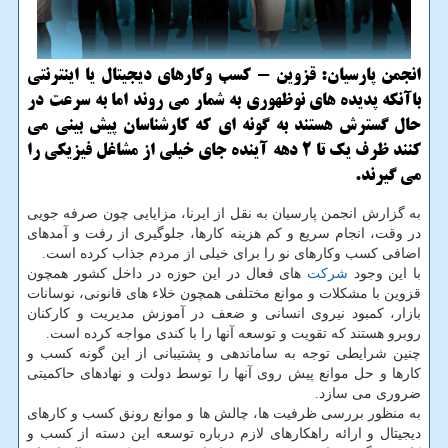
انجمن پارسیان: قزوین - كسب وكارهای دیجیتال یا اینترنتی
باآنكه پدیده های نوظهوری به شمار می روند اما به سرعت در
حال گسترش هستند به گونه ای كه كارشناسان پیش بینی می
كنند ظرف یك تا 2 دهه آینده جای خیلی از مشاغل فیزیكی را
می گیرند.
به گزارش انجمن پارسیان به نقل از ایرنا، مزایایی چون صرفه جویی
در وقت، انجام سریع و كم هزینه كارها، جلوگیری از رفت و آمدهای
اضافی كسب وكارهای نو را برای خیلی از مردم جذاب كرده است.
با این وجود
شركت
های فعال در این حوزه در داخل كشور همچون
قزوین با مشكلات و موانع مختلفی همچون خلاء های قانونی، نوسانات
بازار، كمبود نیروی انسانی و ضعف در آموزش مدیریت و كاركنان
روبرو هستند كه تقویت و توسعه آنها را با كندی مواجه كرده است.
چنین شرایطی توجه به ساماندهی و پشتیبانی از این گونه كسب و
كارها و حل موانع پیش روی آنها را توسط دولت و نهادهای حاكمیتی
ضروری می سازد.
به منظور بررسی ظرفیت ها، چالش ها و موانع رونق كسب و كارهای
دیجیتال و ارائه راهكارهای لازم درباره توسعه این دسته از كسب و