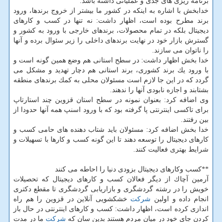
برنامه ریزی های جدی و عملیاتی داشته باشد.
خدابخش با اشاره به اینكه در كشور ما بیشتر از خروج برندها، ورود
برند مطرح بوده است، اظهار داشت: نه تنها در كسب و كارهای
دیجیتال بلكه در تمام محصولات، برندهای خارجی با ورود به كشور و
گسترش بازار خود در نهایت برندهای داخلی را زیر سئوال برده و آنها
را ناتوان می سازند.
خدا بخش اظهار داشت: در سطح استانی هم وضع همین گونه است و
با ورود یك برند كشوری، برند استانی هم دچار تهدید و مشكل می
گردد كه در این جا لازم است مسئولان محلی به كمك برندهای منطقه
بشتابند و اجازه نابودی آنها را ندهند.
وی اضافه كرد: بعنوان نمونه در سطح استان قزوین چند استارتاپ
برای تاكسی اینترنتی پا گرفته بود كه با ورود اسنپ همه آنها حدودا از
بین رفتند.
خدا بخش اضافه كرد: مسئولان باید شتاب دهنده های حامی كسب و
كارهای دیجیتال را توسعه دهند تا این گونه كسب و كارها با تسهیلات و
شرایط بهتری فعالیت كنند.
**كسب وكارهای دیجیتال بزودی دنیا را احاطه می كنند
آرمین آچاك از دیگر فعالان كسب و كارهای دیجیتال كه تحصیلات
خویش را در رشته گردشگری و بازاریابی گردشگری تا مقطع دكتری
انجام داده و اولین
شركت
خشكشویی آنلاین در قزوین را هم راه
اندازی كرده است، اظهار داشت: كسب و كارهای اینترنتی در حال باز
كردن جای خود در میان مردم هستند بدین سان كه
شركت
ما در مدت