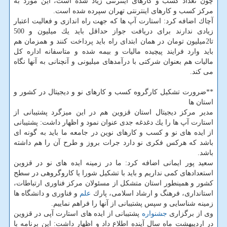
چون تعداد كسب و كارهای اینترنتی زیاد شده است، این مورد به
مركز كسب و كارهای اینترنتی تهران سپرده شده است.
آچاك اضافه كرد: استارت آپ ها كه جهت راه اندازی و فعالیت اعتبار
زیادی ندارند برای دریافت جواز حداقل باید یك میلیون و 500
تا2میلیون تومان در همان ابتدای راه باید پرداخت كنند و همزمان هم
باید وارد فرایند پیچیده مالیات و بیمه شده و متاسفانه اداره كل
مالیات هم بعنوان شركتی با درآمدهای میلیونی و آنچنانی به آنها نگاه
می كند.
**ضرورت تشكیل كارگروه كسب و كارهای نو و دیجیتال در كشور و
استان ها
مدیر مركز دیجیتال استان قزوین هم در این میزگرد پشتیبانی از
استارت آپ ها را یك دغدغه جدی عنوان نمود و اظهار داشت: پشتیبانی
از ایده های نو و كسب و كارهای نوین در جامعه ما باید به گونه ای
باشد كه هركس فكری نو دارد جرات بروز و طرح آن را هم داشته
باشد.
سعید پور ایمانی اضافه كرد: ما در زمینه ایده های نو در قزوین
استعدادهای كمی نداریم و باید با تشكیل شورا یا كاروگروهی در سطح
كشور و همینطور استان متشكل از مسئولان مركز فناوری ارتباطات،
استانداری، فرهنگ و ارشاد اسلامی، پارك
علم
و فناوری و دانشگاه ها
زمینه شناسایی و سپس پشتیبانی از آنها را فراهم نماییم.
وی از برگزاری
جشنواره
پشتیبانی از ایده های استارت آپی در قزوین
در اردیبهشت ماه سال آینده اطلاع داد و اظهار داشت: این برنامه با