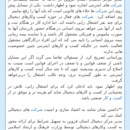
شركت
های اینترنتی اشاره نمود و اظهار داشت: یكی از مسایل پیش
روی این
شركت
ها خلاء های قانونی است كه باید آنها را رفع نماییم.
وی اضافه كرد::
شركت
های فعال در حوزه كسب وكارهای دیجیتال
برای چند نفر اشتغال زایی داشته اند، اما اداره كار در هنگام ثبت و
تایید از آنها می خواهد نیروی انسانی در هنگام حضور بازرسان آنها به
صورت ملموس و فیزیكی مشغول كار باشند و یا نماینده بیمه زمانی
بیمه نیروی انسانی را تایید می كند كه این افراد دركارگاهی مشغول
فعالیت باشند در حالیكه كسب و كارهای اینترنتی چنین خصوصیت
هایی ندارند.
پورایمانی تصریح كرد: از مسئولان تقاضا می گردد اگر این مسایل
ناشی از ضعف قوانین و یا ضعف در اجرای قوانین است نسبت به
اصلاح آن تدبیری بیندیشند چون كه تا چند سال آینده كسب و كارهای
اینترنتی به طور گسترده تری، وجه غالب اشتغال را دربرخواهد
گرفت.
وی اظهار نمود: باید اذعان كرد كه برای اشتغال زایی، تلاش در
پشتیبانی از كسب و كارهای دیجیتال شاید كم هزینه تر و موفق تر از
كسب و كار
صنعتی باشد.
**داشتن نشان شامد به اعتماد سازی و امنیت
شركت
های دیجیتالی
كمك می كند
مدیر مركز دیجیتال استان قزوین به تسهیل شرایط برای ارائه مجوز
به كسب وكارهای دیجیتالی توسط وزارت فرهنگ و ارشاد اسلامی