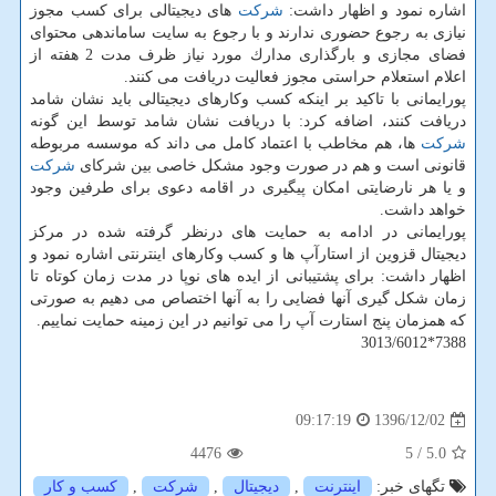
اشاره نمود و اظهار داشت:
شركت
های دیجیتالی برای كسب مجوز
نیازی به رجوع حضوری ندارند و با رجوع به سایت ساماندهی محتوای
فضای مجازی و بارگذاری مدارك مورد نیاز ظرف مدت 2 هفته از
اعلام استعلام حراستی مجوز فعالیت دریافت می كنند.
پورایمانی با تاكید بر اینكه كسب وكارهای دیجیتالی باید نشان شامد
دریافت كنند، اضافه كرد: با دریافت نشان شامد توسط این گونه
شركت
ها، هم مخاطب با اعتماد كامل می داند كه موسسه مربوطه
قانونی است و هم در صورت وجود مشكل خاصی بین شركای
شركت
و یا هر نارضایتی امكان پیگیری در اقامه دعوی برای طرفین وجود
خواهد داشت.
پورایمانی در ادامه به حمایت های درنظر گرفته شده در مركز
دیجیتال قزوین از استارآپ ها و كسب وكارهای اینترنتی اشاره نمود و
اظهار داشت: برای پشتیبانی از ایده های نوپا در مدت زمان كوتاه تا
زمان شكل گیری آنها فضایی را به آنها اختصاص می دهیم به صورتی
كه همزمان پنج استارت آپ را می توانیم در این زمینه حمایت نماییم.
7388*3013/6012
1396/12/02
09:17:19
4476
/ 5
5.0
تگهای خبر:
اینترنت
,
دیجیتال
,
شركت
,
كسب و كار