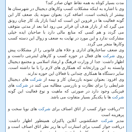
مدت بسیار كوتاه به همه نقاط جهان صادر كند؟
وی با اشاره به اینكه مشكلات كسب وكارهای دیجیتال در شهرستان ها
بیشتر از پایتخت است، اضافه كرد: بعنوان نمونه یك ضعف كار این
گونه فعالیت ها در قزوین این است كه ابتدا بازار یك كار چنان رونق
می گیرد كه از بازار هدف آن فراتر می رود اما بعد از مدتی متوقف
می گردد و هم كسی كه منابع مالی دارد با صاحبان ایده خیلی
مشاركت ندارد و این مورد در نهایت به ضعف و زوال این دسته كسب
وكارها منجر می گردد.
وی ضعف ساختارهای اداری و خلاء های قانونی را از مشكلات پیش
روی
شركت
های فعال در حوزه كسب و كارهای اینترنتی دانست و
اظهار داشت: جدا از وزارت فرهنگ و ارشاد اسلامی و مجتمع دیجیتال
وابسته به این وزارتخانه كه همكاری های لازم را با ما داشته است،
سایر دستگاه ها همكاری چندانی با فعالان این حوزه ندارند.
وی افزود: بعنوان نمونه بازرسان كار و بیمه از
شركت
های دیجیتال
شرایطی را برای نظارت و بازرسی مطالبه می كنند در
شركت
های
فیزیكی وجود دارد در صورتی كه ماهیت و نوع فعالیت این گونه
شركت
ها با یكدیگر بسیار متفاوت می باشد.
**دریافت جواز كسب از اتاق اصناف برای
شركت
های نوپا سخت و
پرهزینه است
مدیر
شركت
خشكشویی آنلاین پاكیزان همینطور اظهار داشت:
دریافت جواز كسب برای استارت آپ ها زیر نظر اتاق اصناف است و