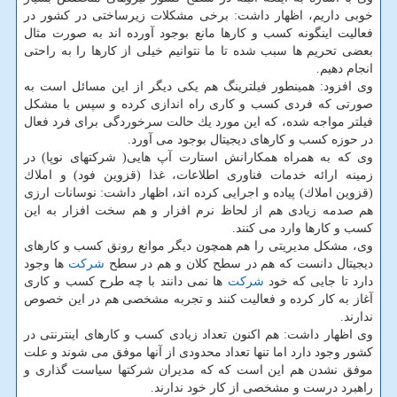
خوبی داریم، اظهار داشت: برخی مشكلات زیرساختی در كشور در
فعالیت اینگونه كسب و كارها مانع بوجود آورده اند به صورت مثال
بعضی تحریم ها سبب شده تا ما نتوانیم خیلی از كارها را به راحتی
انجام دهیم.
وی افزود: همینطور فیلترینگ هم یكی دیگر از این مسائل است به
صورتی كه فردی كسب و كاری راه اندازی كرده و سپس با مشكل
فیلتر مواجه شده، كه این مورد یك حالت سرخوردگی برای فرد فعال
در حوزه كسب و كارهای دیجیتال بوجود می آورد.
وی كه به همراه همكارانش استارت آپ هایی( شركتهای نوپا) در
زمینه ارائه خدمات فناوری اطلاعات، غذا (قزوین فود) و املاك
(قزوین املاك) پیاده و اجرایی كرده اند، اظهار داشت: نوسانات ارزی
هم صدمه زیادی هم از لحاظ نرم افزار و هم سخت افزار به این
كسب و كارها وارد می كنند.
وی، مشكل مدیریتی را هم همچون دیگر موانع رونق كسب و كارهای
دیجیتال دانست كه هم در سطح كلان و هم در سطح
شركت
ها وجود
دارد تا جایی كه خود
شركت
ها نمی دانند با چه طرح كسب و كاری
آغاز به كار كرده و فعالیت كنند و تجربه مشخصی هم در این خصوص
ندارند.
وی اظهار داشت: هم اكنون تعداد زیادی كسب و كارهای اینترنتی در
كشور وجود دارد اما تنها تعداد محدودی از آنها موفق می شوند و علت
موفق نشدن هم این است كه كه مدیران شركتها سیاست گذاری و
راهبرد درست و مشخصی از كار خود ندارند.