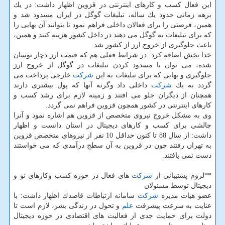
این فعال كسب و كارهای اینترنتی در قزوین اظهار داشت: در یك
برهه زمانی حدود یك ساله، تبلیغات گوگل در ایران مسدود شد و
همین، فرصتی را برای فعالان داخلی فراهم نمود تا بتوانند آن بهایی را
كه برای تبلیغات به گوگل می دهند در داخل كشور هزینه كنند و همین،
باعث جلوگیری از خروج ارز از كشور شد.
خدا بخش اضافه كرد: در شرایط فعلی هم كه قیمت ارز دچار نوسان
شده، می توان با مسدود كردن تبلیغات در گوگل از خروج ارز
جلوگیری و بهایی كه برای تبلیغات به این
شركت
خارجی پرداخت می
گردد به یك
شركت
داخلی داد وگرنه آنها كه پول بیشتری دارند
همچنان از دیگران جلو می افتند و زمینه لازم برای رشد كسب و
كارهای اینترنتی در كشور همچون قزوین فراهم نمی گردد.
وی به مشكل خروج نیروی متخصص از قزوین هم اشاره نمود و آنرا
چالشی برای كسب و كارهای دیجیتال در استان دانست و اظهار
داشت: از سال 88 تا كنون حداقل 10 نفر از نیروهای متخصص قزوین
به تهران رفتند چون در قزوین به آن سطح درآمدی كه می خواستند
دست نمی یافتند.
**لزوم پشتیبانی از
شركت
های فعال در حوزه كسب وكارهای نو و
دیجیتال توسط مسئولان
عضو هیات مدیره
شركت
سامانه ارتباطات قاصدك اظهار داشت: با
عنایت به سرعت پیشرفت
علم
و تحول در زندگی بشر، لازم است تا
دولت برای حمایت جدی از فعالیت های اقتصادی در حوزه دیجیتال