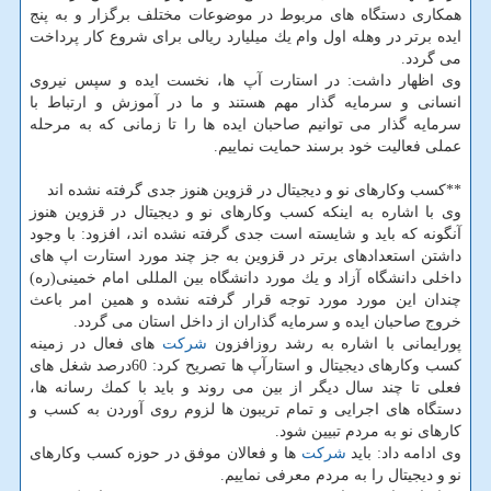
همكاری دستگاه های مربوط در موضوعات مختلف برگزار و به پنج
ایده برتر در وهله اول وام یك میلیارد ریالی برای شروع كار پرداخت
می گردد.
وی اظهار داشت: در استارت آپ ها، نخست ایده و سپس نیروی
انسانی و سرمایه گذار مهم هستند و ما در آموزش و ارتباط با
سرمایه گذار می توانیم صاحبان ایده ها را تا زمانی كه به مرحله
عملی فعالیت خود برسند حمایت نماییم.
**كسب وكارهای نو و دیجیتال در قزوین هنوز جدی گرفته نشده اند
وی با اشاره به اینكه كسب وكارهای نو و دیجیتال در قزوین هنوز
آنگونه كه باید و شایسته است جدی گرفته نشده اند، افزود: با وجود
داشتن استعدادهای برتر در قزوین به جز چند مورد استارت اپ های
داخلی دانشگاه آزاد و یك مورد دانشگاه بین المللی امام خمینی(ره)
چندان این مورد مورد توجه قرار گرفته نشده و همین امر باعث
خروج صاحبان ایده و سرمایه گذاران از داخل استان می گردد.
پورایمانی با اشاره به رشد روزافزون
شركت
های فعال در زمینه
كسب وكارهای دیجیتال و استارآپ ها تصریح كرد: 60درصد شغل های
فعلی تا چند سال دیگر از بین می روند و باید با كمك رسانه ها،
دستگاه های اجرایی و تمام تریبون ها لزوم روی آوردن به كسب و
كارهای نو به مردم تبیین شود.
وی ادامه داد: باید
شركت
ها و فعالان موفق در حوزه كسب وكارهای
نو و دیجیتال را به مردم معرفی نماییم.