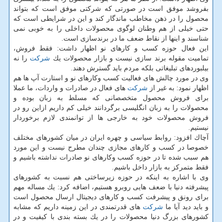
بفروشد موفق است در صورتی كه شركتی موفق است كه بتواند
محصول را در ذهن مخاطب ماندگار كند و این در شرایطی است كه
حتی خیلی از هم وطنان لوگوی محصولات داخلی را به خوبی نمی
شناسند و اینها از نقاط ضعف ما در برندسازی است.
این فعال حوزه كسب و كارهای نو اظهار داشت: فقط فروش،
تمامیت مقوله برند سازی نیست و بازار محصولات یك
شركت
را نه
بیلبوردهای تبلیغاتی بلكه مردم باید گسترش دهند.
وی در مورد چالش های فعالیت كسب وكارهای نو و استارت آپ ها هم
اظهار نمود: به غیر از
شركت
های فعال در صادرات و واردات، ما عملا
برای فروش محصول متخصصانی كه مسلط به زبان بوده و
محصولات را به زبان انگلیسی برگردانند خیلی كم داریم ازاین رو در
فروش محصولات خود به خارجی ها از توانمندی لازم برخوردار
نیستیم.
آچاك افزود: روابط سیاسی و چهره ایران در میان كشورهای مختلف
خصوصا در كسب و كارهای مجازی چندان مطرح نیست و این مورد
هم سبب شده تا در حوزه كسب وكارهای نو صادرات نداشته باشیم و
فقط متمركز به بازار داخل باشیم.
وی با اشاره به اینكه در حوزه زیرساختی هم نسبت به كشورهای
پیشرفته دنیا با ضعف هایی روبرو هستیم، اضافه كرد: یك مساله مهم
برای رونق و پیشرفت كسب و كارهای دیجیتال ارسال محصول است
و باید دید آیا ما
شركت
های قدرتمندی در این زمینه داریم كه مشابه
كشورهای بزرگ دنیا محصولات را در یك بسته بندی با كیفیت و در