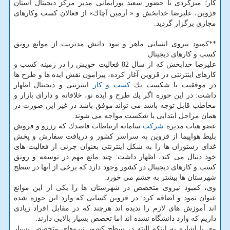
كار؛ میزگردی با حضور سعید پورایمانی مدیر مركز دیجیتال استان
قزوین، علیرضا خدابخش و « آرمین آچاك» از فعالان كسب وكارهای
مجازی برگزار گردید.
**كمبود نیروی انسانی ماهر و نبود دانش مدیریت از موانع رونق
كسب و كارهای دیجیتال
علیرضا خدابخش كه از سال 82 فعالیت خویش را در زمینه كسب و
كارهای اینترنتی در قزوین آغاز كرده، پیرامون نقش ایده ها و طرح ها
در موفقیت یا شكست یك
كسب و كار
اینترنتی و دیجیتال اظهار
داشت: در این حوزه اگر یك طرح و ایده نو، خلاقانه و دارای بازار و
مخاطب قابل توجه باشد می تواند موفق باشد در غیر این صورت در
همان مراحل ابتدایی با شكست مواجه می شوند.
عضو هیات مدیره
شركت
سامانه ارتباطات قاصدك كه رزرو و فروش
بلیط هواپیما از قزوین به سراسر كشور و دریافت سفارش و پخش
غذای رستوران ها را به شكل اینترنتی بعنوان جزئی از فعالیت های
خود دنبال می كند، اظهار داشت: چند مانع مهم در توسعه و رونق
كسب و كارهای دیجیتال در كشور وجود دارد كه برخی از آنها در سطح
شهرستان ها بیشتر به چشم می خورد.
وی، كمبود نیروی متخصص در شهرستان ها را یكی از این موانع
عنوان نمود و اضافه كرد: در قزوین كسانی كه وارد این حوزه شده
اند آموزش های لازم را ندیده اند هرچند كه در مقابل افراد زیادی
داریم كه وارد دانشگاه نشده اند اما تخصص بسیار بالایی دارند.
وی با اشاره به اینكه البته در سطح كشور نیروهای متخصص بسیار