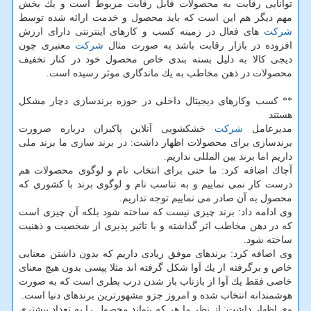
توانایی رقابت به محصولات قابل رقابت مربوط است و یك بخش
مهم دیگر هم این است كه باید محصول و خدمت ارائه شده توسط
شركت
های فعال در زمینه كسب و كارهای اینترنتی دارای ارزش
افزوده در بازار رقابت باشد به صورت مثال
شركت
معتبری چون
دیجی كالا به دلیل بسته بندی خاص محصول خود در كنار تخفیف
محصولات در ذهن مخاطب به یك ماندگاری موثر رسیده است.
** كسب وكارهای دیجیتال داخلی در حوزه برندسازی دچار مشكل
هستند
مدیرعامل
شركت
خشكشویی آنلاین پاكیزان درباره ضرورت
برندسازی برای محصولات اظهار داشت: در برند سازی ما برند ملی
داریم اما برند بین المللی نداریم.
آچاك اضافه كرد: ما حتی برای انتخاب نام و لوگوی محصولات هم
درست كار نمی نماییم و به تناسب نام و لوگوی برند با كشوری كه
محصول به آن صادر می نماییم توجه نداریم.
وی ادامه داد: برند چیزی نیست كه ساخته شود بلكه آن چیزی است
كه در دهن مخاطب اثر گذاشته و با تاثیر پذیری از شخصیت و ذهنیت
ساخته شود.
وی اضافه كرد: برندهای موفق زیادی داریم كه بدون داشتن معنایی
خاص و برگرفته از یك آوا شكل گرفته اند مثلا پپسی بدون هیچ معنای
خاصی فقط یك آوا از بازتاب باز شدن درب بطری است كه به صورت
هوشمندانه انتخاب شده و امروز جزو مشهورترین برندهای دنیا است.
وی اظهار داشت: از نظر ما هر كه بتواند محصول را به تعداد بیشتری