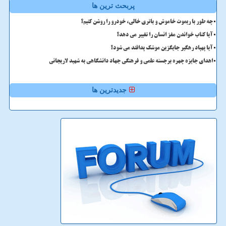
پربحث ترین ها
چه طور با ریموت خاموش و باتری خالی، خودرو را روشن کنیم؟
آیا کتاب خواندن مغز انسان را تغییر می دهد؟
آیا پهپاد رهگیر جایگزین موشک پدافند می شود؟
اهدای جایزه چهره برجسته علمی و فرهنگی جهاد دانشگاهی به شهید لاریجانی
جدیدترین ها