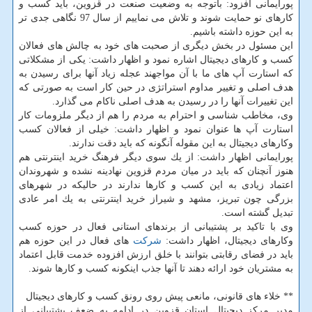
پورایمانی افزود: باتوجه به وضعیت صنعت در قزوین، باید كسب و
كارهای نو حمایت شوند و تلاش می نماییم از سال 97 نگاهی جدی تر
به این حوزه داشته باشیم.
این مسئول در بخش دیگری از صحبت های خود به چالش های فعالان
كسب و كارهای دیجیتال اشاره نمود و اظهار داشت: یكی از مشكلاتی
كه استارت آپ های ما با آن مواجهند عجله زیاد آنها برای رسیدن به
هدف اصلی و تغییر مداوم استراتژی در حین كار است به صورتی كه
این تغییرات آنها را در رسیدن به هدف اصلی ناكام می گذارد.
وی، مخاطب شناسی و احترام به مردم را هم از دیگر ملزومات كار
استارت آپ ها عنوان نمود و اظهار داشت: خیلی از فعالان كسب
وكارهای دیجیتال به این مقوله آنگونه كه باید دقت ندارند.
پورایمانی اظهار داشت: از یك سوی دیگر فرهنگ خرید اینترنتی هم
هنوز آنچنان كه باید در میان مردم قزوین نهادینه نشده و شهروندان
اعتماد زیادی به این كسب و كارها ندارند در حالیكه در شهرهای
بزرگی چون تبریز، مشهد و شیراز خرید اینترنتی به یك امر عادی
تبدیل گشته است.
وی با تاكید بر پشتیبانی از برندهای استانی فعال در حوزه كسب
وكارهای دیجیتال، اظهار داشت:
شركت
های فعال در این حوزه هم
باید در فضای رقابتی بتوانند با خلق ارزش افزوده خدمت قابل اعتماد
به مشتریان خود ارائه دهند تا آنها جذب اینكونه كسب و كارها شوند.
** خلاء های قانونی، مانعی پیش روی رونق كسب و كارهای دیجیتال
مدیر مركز دیجیتال استان قزوین در ادامه به ضعف پشتیبانی از