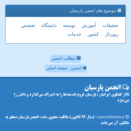
موضوع های انجمن پارسیان
تحقیقات
آموزش
توسعه
دانشگاه
تخصص
رپورتاژ
كشور
خدمات
مطالب انجمن
انجمن : صفحه اصلی
انجمن پارسیان
تالار گفتگوی ایرانیان : پارسیان فروم اندیشه‌ها را به اشتراک می‌گذارد و دانش را
می‌سازد
parsianforum.ir - (سال 96 تاکنون) مالکیت معنوی سایت انجمن پارسیان متعلق به
مالکین آن می باشد