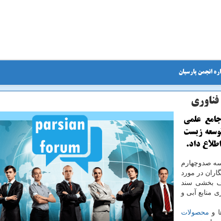
ره انجمن پارسیان
فناوری
جامع علمی
وسعه زیست
لسه صدوچهارم
اران در مورد
اف بخشی سند
 منابع آبی و
ا و
محصولات