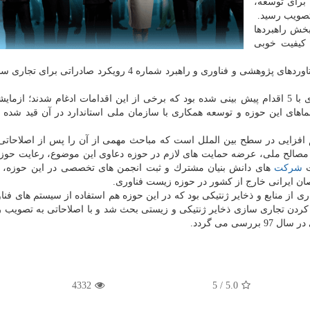
 برای توسعه،
تصویب رسید.
بخش راهبردها
ه راهبردهای 3 تا راهبرد 7 را با كیفیت خوبی
وی تصریح كرد: راهبرد شماره 3 در مورد تجاری سازی دستاوردهای پژوهشی و فناوری و راهبرد شماره 4 رویكرد صاد
كبگانیان توضیح داد: استانداردسازی در حوزه زیست فناوری با 5 اقدام پیش بینی شده بود كه برخی از این اقدامات ادغام شدند؛ 
های این حوزه و توسعه همكاری با سازمان ملی استاندارد در آن قید شده بو
ماره 6 توسعه همكاری و هم افزایی در سطح بین الملل است كه مباحث مهمی از آن را پس از اصلاح
 مصالح ملی، عرضه حمایت های لازم در حوزه دعاوی این موضوع، رعایت حو
ت
شركت
های دانش بنیان مشترك و ثبت انجمن های تخصصی در این حوزه، ه
ان ایرانی خارج از كشور در حوزه زیست فناوری.
رد شماره 7 حفاظت و بهره برداری از منابع و ذخایر ژنتیكی بود كه در این حوزه هم استفاده از سیستم های 
ردن تجاری سازی ذخایر ژنتیكی و زیستی بحث شد و با اصلاحاتی به تصویب ر
ی می گردد.
4332
/ 5
5.0