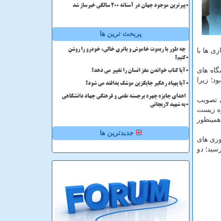
پیرترین موجود جهان در آستانه ۲۰۰ سالگی خبرساز شد
پربحث ترین ها
راتی برای تجاری سازی ها با
چه طور با ریموت خاموش و باتری خالی، خودرو را روشن
کنیم؟
ازمایشگاه های
آیا کتاب خواندن مغز انسان را تغییر می دهد؟
د؛ زیرا
آیا پهپاد رهگیر جایگزین موشک پدافند می شود؟
اهدای جایزه چهره برجسته علمی و فرهنگی جهاد دانشگاهی
اتی تصویب
به شهید لاریجانی
زه زیست
مینطور
جدیدترین ها
فناوری های
سید؛ دو