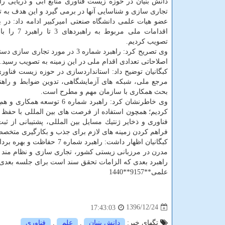
دانش بنیان در حوزه زیست فناوری منابع آبی و دریایی را
تجاری سازی و شناسایی آنها در برمی گیرد و این هدف به 
عضو هیات علمی دانشگاه صنعتی امیركبیر ادامه داد: در 
اقدامات ملی مربوط ب
تصویب كردیم.
اصلاحاتی تعدادی اقدام ملی در این زمینه به تصویب رسید.
مرجع ملی، شبكه های آزمایشگاهی، تدوین ضوابط و راهنما
بحث همكاری با سازمان مهم و مطرح است.
وی خاطرنشان كرد: راهبرد ش
كردیم؛ همچون استفاده از فرصت های بین المللی با حفظ
فناوری و ذخایر ژنتیك مسایل بین المللی، پشتیبانی از ثب
فراهم كردن زمینه های لازم برای جذب و بكارگیری متخصص
كبگانیان اظهار داشت: راهب
مدرن در مرزبانی زیستی كشور، تجاری سازی و نظام مند ك
راهبرد بعدی كه الزامات تحقق سند است برای جلسه بعدی در سال 97 بررس
علمی**9157**1440
1396/12/24
17:43:03
تگهای خبر:
دانش بنیان
,
علم
,
فناوری