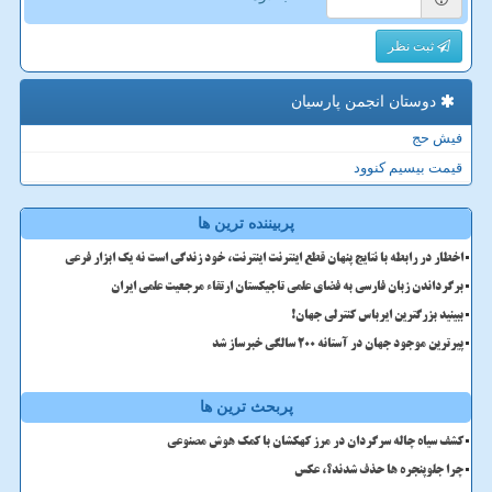
ثبت نظر
دوستان انجمن پارسیان
فیش حج
قیمت بیسیم کنوود
پربیننده ترین ها
اخطار در رابطه با نتایج پنهان قطع اینترنت اینترنت، خود زندگی است نه یک ابزار فرعی
برگرداندن زبان فارسی به فضای علمی تاجیکستان ارتقاء مرجعیت علمی ایران
ببینید بزرگترین ایرباس کنترلی جهان!
پیرترین موجود جهان در آستانه ۲۰۰ سالگی خبرساز شد
پربحث ترین ها
کشف سیاه چاله سرگردان در مرز کهکشان با کمک هوش مصنوعی
چرا جلوپنجره ها حذف شدند؟، عکس