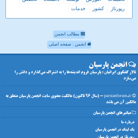
رپورتاژ
كشور
خدمات
مطالب انجمن
انجمن : صفحه اصلی
انجمن پارسیان
تالار گفتگوی ایرانیان : پارسیان فروم اندیشه‌ها را به اشتراک می‌گذارد و دانش را
می‌سازد
parsianforum.ir - (سال 96 تاکنون) مالکیت معنوی سایت انجمن پارسیان متعلق به
مالکین آن می باشد
میانبرهای انجمن پارسیان
درباره ما
بک لینک در انجمن پارسیان
رپورتاژ در انجمن پارسیان