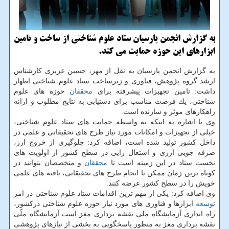
به گزارش انجمن پارسیان ستاد علوم شناختی از ساخت و تامین
ابزارهای این حوزه حمایت می كند.
به گزارش انجمن پارسیان به نقل از مهر، حسین عزیزی كارشناس
ارشد گروه پژوهش، فناوری و زیرساخت ستاد علوم شناختی اظهار
داشت: تامین تجهیزات پیشرفته برای
محققان
حوزه های علوم
شناختی، یك فرصت مناسب برای دستیابی به نتایج مطلوب و ارائه
راهكارهای موثر و سازنده است.
وی با اشاره به اینكه به واسطه حمایت های ستاد علوم شناختی،
خیلی از تجهیزات و امكانات مورد نیاز طرح های تحقیقاتی و علمی در
داخل كشور تولید شده است، اضافه كرد: جلوگیری از خروج ارز،
صرفه ­جویی ارزی و اشتغال­ زایی در سطح كشور از اولویت های
نخست ستاد در این زمینه است تا
محققان
و متخصصان بتوانند در
كوتاه ترین زمان ممكن با انجام طرح های تحقیقاتی، یافته های علمی
خویش را در سطح كشور عرضه كنند.
وی اضافه كرد: یكی از مهم ترین اقدامات ستاد علوم شناختی در امر
توسعه
ابزارها و فناوری های مورد نیاز حوزه علوم شناختی دركشور،
راه اندازی آزمایشگاه ملی نقشه ­برداری مغز است.آزمایشگاه ملّی
نقشه برداری مغز به منظور پاسخگویی به بخشی از نیازهای پژوهشی