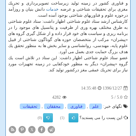
و فناوری كشور در زمینه تولید زیرساخت تصویربرداری و تحریك
مغزی برای تحقیقات شناختی و عرضه
خدمات
دانش بنیان و روزآمد
درحوزه علوم و فناوری­های شناختی بوجود آمده است.
كارشناس ارشد ستاد علوم شناختی اظهار داشت: ستاد علوم شناختی
به طرق مختلف بهره­ وری از ظرفیت و پتانسیل­ های موجود را در
برنامه ریزی و سیاست های خود قرار داده و از شكل­ گیری گروه ­های
«پیشران» مركب از متخصصان حوزه ­های گوناگون شناختی از قبیل
علوم پایه، مهندسی، روان­شناسی و سایر بخش ها به منظور تحقق یك
هدف بزرگ حمایت جدی بعمل می آورد.
عضو ستاد علوم شناختی اظهار داشت: این ستاد در تلاش است یك
گروه «پیشران» دیگر به منظور خودكفایی در زمینه تجهیزات مورد
نیاز برای تحریك عمقی مغز دركشور تولید كند.
1396/12/27
14:35:48
4282
/ 5
5.0
تگهای خبر:
علم
,
فناوری
,
محققان
,
تحقیقات
این پست را می پسندید؟
(0)
(1)
X