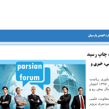
ره انجمن پارسیان
ه چاپ رسید
می، خبری و
ناوری ریاست
جمهوری، ماهنامه «دانش بنیان» شماره ۲۵ كه ویژه نوروز ۱۳۹۷ انتشار
ال پیش رو و
 معاونت علمی
دبیری پرویز