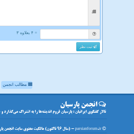
= ۴ بعلاوه ۳
ثبت نظر
مطالب انجمن
انجمن پارسیان
تالار گفتگوی ایرانیان : پارسیان فروم اندیشه‌ها را به اشتراک می‌گذارد و
parsianforum.ir - (سال 96 تاکنون) مالکیت معنوی سایت انجمن پارسیان متعلق به مالکین آن می باشد