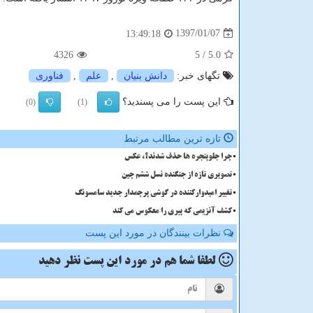
1397/01/07
13:49:18
4326
/ 5
5.0
تگهای خبر:
دانش بنیان
,
علم
,
فناوری
این پست را می پسندید؟
(0)
(1)
تازه ترین مطالب مرتبط
چرا جلوپنجره ها حذف شدند؟، عکس
تصویری تازه از جنگنده نسل ششم چین
تغییر امیدوارکننده در گوشی پرچمدار جدید سامسونگ
کشف آنزیمی که پیری را معکوس می کند
نظرات بینندگان در مورد این پست
لطفا شما هم
در مورد این پست
نظر دهید