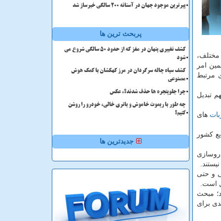
پیرترین موجود جهان در آستانه ۲۰۰ سالگی خبرساز شد
پربحث ترین ها
کشف تغییری پنهان در مغز که از حدود 50 سالگی شروع می
 مختلف،
شود
مین امر
کشف سیاه چاله سرگردان در مرز کهکشان با کمک هوش
ی مرتبط
مصنوعی
چرا جلوپنجره ها حذف شدند؟، عکس
م تبدیل
چه طور با ریموت خاموش و باتری خالی، خودرو را روشن
کنیم؟
بات
های
یع كشور
جدیدترین ها
دروسازی
یستند.
ی و حتی
ل است.
د؛ مبحث
دی برای