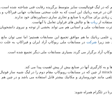
م كه در لیگ فوتبالیست سایز متوسط برگزیده رقابت فنی شناخته شده است، 
لان در عرصه رباتیك این است كه به علت سختی مسابقات جهانی فیراكاپ و ر
زیادی برای مذاكره با صنایع و تجاری سازی دستاوردهای خود ندارند.
ستفاده از
ربات
ها و چالش های فراوان تعامل با آنهاست.
ثرت مسابقات ملی و استانی هم می تواند بخشی از توجه و نیروی دانشجویان
 علمی رباتیك ما هم موافق تجمیع این مسابقات هستیم؛ اما نمی توان مانع 
د شد زیرا
شركت
در مسابقات ملی ربوكاپ آزاد ایران و فیراكاپ به علت د
ا و به كارگیری آنها در صنایع بیش از پیش اهمیت پیدا می كند.
جی جون هی/Jijun He سرپرست تیم میراكل 2018/ miracle 2018 از چین كه در مسابقات روبوكاپ مقام دوم را در لیگ شبیه ساز 
فی مانند خودروسازی و مكانیك بیشتر قابل استفاده می باشد و در چین هم ا
رنا در تلگرام همراه شوید: