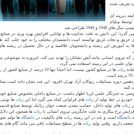
ره تعریف شده
قه دیرینه ای
توسط ویلیام
 و 1949 طراحی شد.
ی گذرد؛ این دانش به علت جذابیت ها و توانایی افزایش بهره وری در صنایع
ی حریق و نجات غریق توانسته است دانشمندان مختلف را به خود جلب كند. ه
 به آموزش این رشته و دانشجویان علاقمند و در حال تحصیل در رشته ها
.
ی كه نیروی انسانی مانند آتش نشانان را تهدید می كند، امروزه به موضوعی مه
وان علمی در این زمینه استفاده نمی گردد.
فاده
ربات
ها در صنایع كشور نیست، اما احیانا تنها 10 درصد از صنایع كشور از
ر
ن دوره مسابقات ربوكاپ آزاد تهران افزود: این عدد نشان داده است صنا
كنند.
ی به خبرنگار علمی ایرنا اظهار داشت: در صنایع داخلی بخصوص صنایع خو
 خودرو در خط تولید از
ربات
های فراوانی كمك می گیرد اما این
ربات
ها بومی ن
ین
ربات
های تولید داخل، حمایت نشدن صنعت جوان رباتیك توسط صنایع قدیم
زایش نرخ بیكاری به علت جایگزینی نیروی انسانی با
ربات
ها همچون این دلای
ه
دانشگاه
است و باید در این زمینه
ربات
های باكیفیت در
دانشگاه
ها تولید شو
ه ضعف داریم. وقتی تولید
ربات
ها در سطح مسابقات باقی می ماند؛ گام های بع