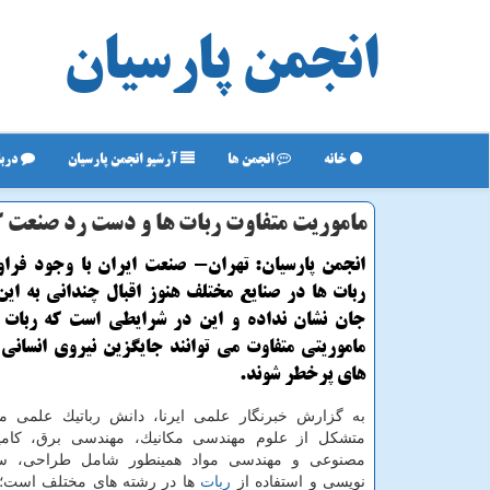
انجمن پارسیان
خانه
انجمن ها
آرشیو انجمن پارسیان
دربا
ماموریت متفاوت ربات ها و دست رد صنعت كش
انجمن پارسیان: تهران- صنعت ایران با وجود فراو
ربات ها در صنایع مختلف هنوز اقبال چندانی به ای
جان نشان نداده و این در شرایطی است كه ربات 
ماموریتی متفاوت می توانند جایگزین نیروی انسانی
های پرخطر شوند.
به گزارش خبرنگار علمی ایرنا، دانش رباتیك علمی م
متشكل از علوم مهندسی مكانیك، مهندسی برق، كامپ
مصنوعی و مهندسی مواد همینطور شامل طراحی، سا
نویسی و استفاده از
ربات
ها در رشته های مختلف است؛