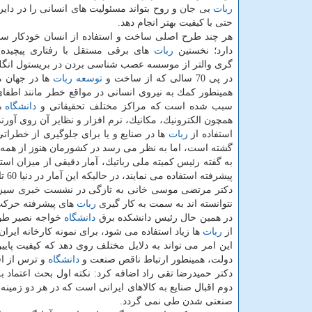
ربات
بی جان و روح بتواند مسئولیت های انسانی را در دای
حتی با كیفیت بهتر انجام دهد.
هر چند طرح اصلی ساخت و استفاده از انسان خودكار ساب
دارد؛ نخستین
ربات
های برقی مستقل با رفتاری پیچیده 
گری والتر از موسسه عصب شناسی بردن در بریستول انگلیسی سال های 1948
در پی 70 سالی كه از ساخت و
توسعه
ربات
ها در جهان م
همینطور كمك به نیروی انسانی در مواقع خطر مانند اطفا
سبب شده است كه مراكز مختلف تحقیقاتی و
دانشگاه
ها
همچون الكترونیك، مكانیك، نرم افزار و نظایر آن روی آورند
استفاده از
ربات
ها در صنایع و یا برای جلوگیری از خطرات
گشته است، اما به نظر می رسد در كشورمان هنوز از همه ت
به گفته رئیس كمیته ملی رباتیك، آمار دقیقی از میزان است
پیشرفته استفاده می نمایند، در حالیكه این آمار در دنیا 60 تا 70 درصد است.
دكتر مرتضی موسی خانی به تازگی در نشست خبری سیزدهمی
نتوانسته اند به سمت به كار گیری
ربات
های پیشرفته حركت 
در همین حال رئیس دانشكده برق
دانشگاه
خواجه نصیر طوس
از
ربات
ها زیاد استفاده می شود، برای نمونه كارخانه ایران
این امر می تواند به دلایل مختلف روی دهد كه كیفیت پای
دولت، همینطور ارتباط ناقص صنعت و
دانشگاه
و ترس از اف
دكتر حمیدرضا تقی راد اضافه كرد: نكته اول بحث اعتماد ب
دوم اقبال صنایع به كالاهای ایرانی است كه در هر دو زمین
صنعتی شدن طی نمی گردد.