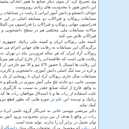
وی تصریح كرد: از سوی دیگر صنایع ما هنوز آمادگی پشتی
این دانش هنوز با محدودیت های زیادی روبروست.
جوانان دانشجو و دانش آموز ایرانی با رغبت در مسابقات ر
مسابقات ربوكاپ و فیراكاپ دو مسابقه اصلی در این 
فدراسیون جهانی ربوكاپ و فیراكاپ را فدراسیون بین المل
سالانه مسابقات ملی مختلفی هم در سطح دانشجویی و دان
فیراكاپ تلاش می كنند.
كمیته ملی ربوكاپ ایران و كمیته ملی رباتیك جمهوری ا
برگزیدگان این مسابقات به رقابت های جهانی اعزام می شو
ربوكاپ آزاد ایران كه هر ساله فروردین ماه در تهران ب
رقابت هایی است كه علاقمندانی را از خارج ایران هم میزبا
این رقابت ها امسال با
و كره در سه لیگ اصلی دانش آموزی، دانشجویی و كاربردی روزهای 16 تا 18 فروردین در محل نمایشگاه بین المللی ت
مسابقات سال جاری ربوكاپ آزاد ایران با رونمایی از یك
ر
موسی خانی، دو حادثه تلخ ملی آتش سوزی در پلاسكو و 
به واقع، فارغ از اینكه صنایع چقدر به سمت به كارگیری
ر
علت استفاده از
ربات
ها و یا استدلال موافقان
ربات
ها كه 
رباتیك و
توسعه
این
علم
در حوزه هایی كه بطور قطع نیروی
كمك نماید.
دكتر مرتضی موسی خانی به خبرنگار گروه علمی ایرنا د
ربات
در واقع با هدف از بین بردن محدودیت ورود آتش نشا
توان تحمل در برابر آن را ندارند، تولید شده است.
این
ربات
كه محصول مركز تحقیقات مكاترونیك
دانشگاه
آزا