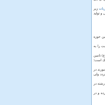
بات
زیر
55 سانتی متر طراحی و تولید
ین حوزه
نخست را به
ع) تامین
یك است؛
ورند در
دد ولی
س این رشته در
ده و در