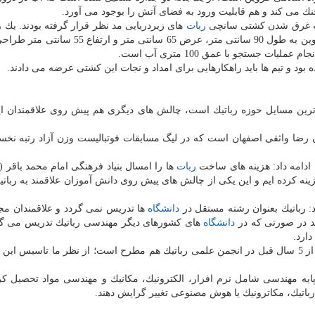
ك می كند و هم قابلیت ورود به فضای آتش را بوجود می آورد.
دثه غرق شدن كشتی سانچی
ربات
های زیردریایی مد نظر قرار گرفته بودند. یك
ر
آزاد قزوین به طول 90 سانتی متر، عرض 65 سانتی متر و ارتفاع 
ود و تیم ها باید راهكارهایی برای امداد و نجات این كشتی عرضه می دادند.
ترین مسایل حوزه رباتیك است، چالش های دیگری هم پیش روی علاقمندان ا
ضای تیم وی سی سی /VCC از دبیرستان رضا واثقی اصفهان است كه در لیگ مسابقات فوتبالیست وزن آزاد رتبه 
ادامه داد: هزینه های ساخت
ربات
ها را امسال بنیاد فرهنگی امام محمد باقر (
هزینه كرده ایم و این یكی از چالش های پیش روی دانش آموزان علاقمند به ربات
: رباتیك بعنوان رشته مستقل در
دانشگاه
ها تدریس نمی گردد و علاقمندان مجب
ند در صورتی كه در
دانشگاه
های كشورهای دیگر مهندسی رباتیك تدریس می گر
ارد.
مشكلی كه دكتر تقی راد در مورد آن توضیح داد: این مورد از 5 سال قبل در انجمن علمی رباتیك هم مطرح است؛ از نظر ما تاسی
 پایه مهندسی شامل نرم افزار، الكترونیك، مكانیك و مهندسی مواد تحصیل كر
باتیك، مكاترونیك یا هوش مصنوعی تغییر گرایش دهند.