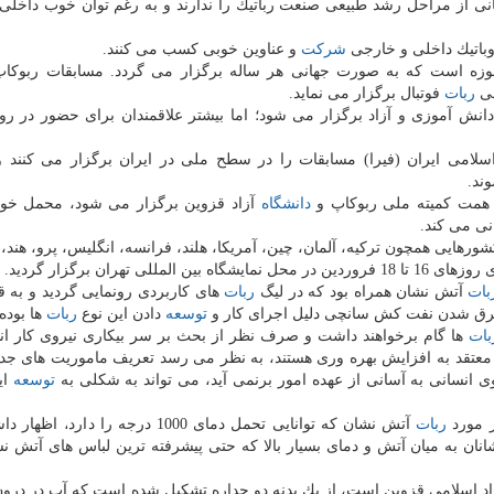
بانی از مراحل رشد طبیعی صنعت رباتیك را ندارند و به رغم توان خوب داخلی
وباتیك داخلی و خارجی
شركت
و عناوین خوبی كسب می كنند.
حوزه است كه به صورت جهانی هر ساله برگزار می گردد. مسابقات ربوكا
لی
ربات
فوتبال برگزار می نماید.
ش آموزی و آزاد برگزار می شود؛ اما بیشتر علاقمندان برای حضور در رو
سلامی ایران (فیرا) مسابقات را در سطح ملی در ایران برگزار می كنند و
ند.
ه همت كمیته ملی ربوكاپ و
دانشگاه
آزاد قزوین برگزار می شود، محمل خوب
نی می كند.
 حضور 478 تیم و 38 تیم خارجی از كشورهایی همچون تركیه، آلمان، چین، آمریكا، هلند، فرانسه، انگلیس، پرو، ه
هران برگزار گردید.
بات
آتش نشان همراه بود كه در لیگ
ربات
های كاربردی رونمایی گردید و به ق
غرق شدن نفت كش سانچی دلیل اجرای كار و
توسعه
دادن این نوع
ربات
ها بوده
بات
ها گام برخواهند داشت و صرف نظر از بحث بر سر بیكاری نیروی كار ان
معتقد به افزایش بهره وری هستند، به نظر می رسد تعریف ماموریت های جد
 انسانی به آسانی از عهده امور برنمی آید، می تواند به شكلی به
توسعه
ای
ر مورد
ربات
آتش نشان كه توانایی تحمل دمای 1000 درجه را دارد، اظهار داشت: این
نان به میان آتش و دمای بسیار بالا كه حتی پیشرفته ترین لباس های آتش ن
د اسلامی قزوین است، از یك بدنه دو جداره تشكیل شده است كه آب در درو