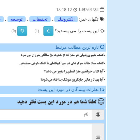
1397/01/23
18:18:12
تگهای خبر:
الكترونیك
,
تحقیقات
,
توسعه
,
د
این پست را می پسندید؟
(0)
(1)
تازه ترین مطالب مرتبط
کشف تغییری پنهان در مغز که از حدود 50 سالگی شروع می شود
کشف سیاه چاله سرگردان در مرز کهکشان با کمک هوش مصنوعی
آیا کتاب خواندن مغز انسان را تغییر می دهد؟
آیا پهپاد رهگیر جایگزین موشک پدافند می شود؟
نظرات بینندگان در مورد این پست
لطفا شما هم
در مورد این پست
نظر دهید