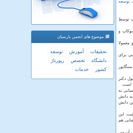
،
توسعه
پ توسط
بوكاپ و
موضوع های انجمن پارسیان
 معمولا
تحقیقات
آموزش
توسعه
ی برای
دانشگاه
تخصص
رپورتاژ
ند، سنگاپور
كشور
خدمات
ول دكتر
 است.
سانی به
ید دانش
ن دانش
شانی هم
ن آن می