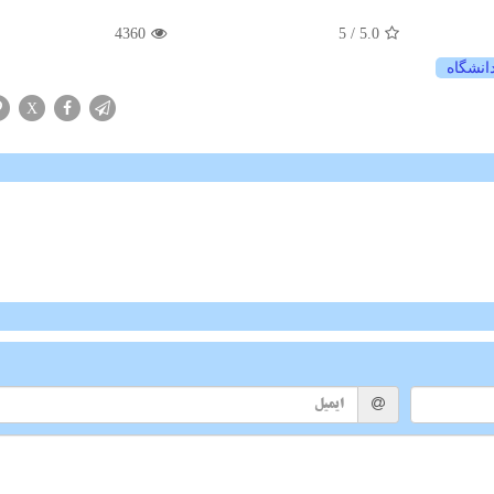
4360
/ 5
5.0
انشگاه
X