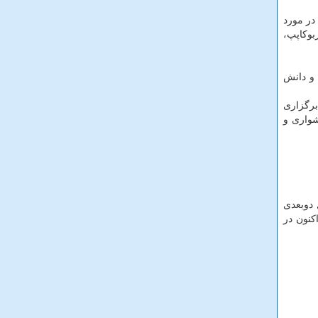
در مورد
بوكاپپ،
 و دانش
برگزاری
شواری و
فوتبال دوبعدی
كنون در