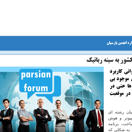
ره انجمن پارسیان
ور به سینه رباتیك
انی كاربرد
ن موجود بی
ها حتی در
 در موقعیت
یان رشته ای
یوتر و هوش
خت، برنامه
 به شكلی كه