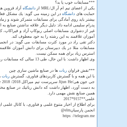
***مسابقات خوب یا بد؟
یكی از اعضای تیم ام آر ال/MRL از
دانشگاه
آزاد قزوین ه
حمایت های
دانشگاه
در این زمینه می گوید: یك مشكل فعا
بیشتر باید روی آمادگی برای مسابقات متمركز شوند و زمان 
پدرام سلیمی ادامه داد: دلیل دیگر علاقه نداشتن صنایع به ا
غیر از دشواری مسابقات اصلی ربوكاپ آزاد و فیراكاپ، ك
آموزان علاقمند به این رشته را به خود معطوف كند.
دكتر تقی راد در مورد كثرت مسابقات می گوید: در انجمن
مسابقات مثلا در یك دبیرستان برای دانش آموزان علاقمن
استرس زیاد برای همه ممكن نیست.
وی اظهار داشت: با این حال، طی 13 سالی كه مسابقات ربوكاپ آزاد برگزار می گردد بسیاری مسابقات ملی دیگر تجمیع شده است.
***نقش فراوان
ربات
ها در صنایع ماشین سازی چین
با این همه و با گسترش كاربردهای فناوری، گسترش
ربات
ه
به دست آورد، اظهار داشت كه دانش رباتیك در صنایع مختل
همین صنایع نقش مهمی دارد.
علمی**9157*2017
برای اطلاع از اخبار متنوع علمی و فناوری، با كانال علمی ای
انجمن پارسیانelm@
https: //telegram.me