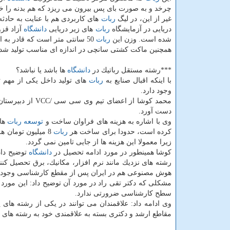
چرخد و به صورت بای پس بیرون می ریزد كه هم بدنه را خن
غیر از این، در لیگ
ربات
های كاربردی هم با عنایت به حا
دریایی در آزمایشگاه
ربات
های زیر دریایی
دانشگاه
شده است. وزن این
ربات
50 سانتی متر است كه قادر به انجام عملیات جستجو با عمق 100 متری آب است.
همچنین ماكت كشتی سانچی در اندازه ای مناسب تولید شده ب
***رشته مستقل رباتیك در
دانشگاه
ها باشد یا نباشد؟
با اینكه اقبال صنایع به
ربات
های تولید داخل یكی از مهم 
وجود دارد.
محمد كوشا از اع
دست آورد.
وی با اشاره به هزینه های فراوان ساخت و
توسعه
ربات
ها 
كرده است، حدودا برای ساخت هر
ربات
8 میلیون تومان 
زیرا معمولا این هزینه ها از جایی تامین نمی گردد.
كوشا همینطور در مورد ادامه تحصیل در
دانشگاه
توضیح داد
رشته های نزدیك مانند نرم افزار، مكانیك، برق تحصیل كن
هوش مصنوعی هم در ایران پس از مقطع كارشناسی وجود د
سطح كارشناسی ضرورتی ندارد.
وی ادامه داد: علاقمندان می توانند در یكی از رشته های
مقاطع ارشد و دكتری بسته به علاقمندی خود به رشته های ر