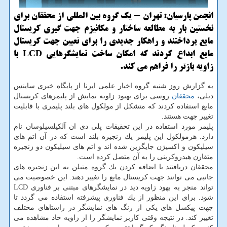
انجمن پارسیان: تهران - یك گروه بین المللی از محققان برای
نخستین بار به مطالعه ساختار و مكانیزم جهت گیری كریستال
مایع پرداختند و راهكار جدیدی را برای تعیین جهت كریستال
مایع ابداع كردند كه امكان ساخت نمایشگرهایی LCD با
زاویه بازتر را فراهم می كند.
به گزارش روز شنبه گروه اخبار علمی ایرنا از پایگاه خبری ساینس
دیلی،
محققان
روسی برای بهبود زاویه نمایش از پلیمرهای كریستال
مایع استفاده كردند كه متشكل از مولكول های بلند پلیمری با قابلیت
تغییر جهت هستند.
پلیمر مورد استفاده در این تحقیقات پلی دی ان آلكیلسیلوسان نام
دارد. هرمولكول این پلیمر یك زنجیره بلند است كه در آن اتم های
سیلیكون و اكسیژن جایگزین شده اند و اتم های سیلیكون دو زنجیره
متقارن هیدروكربنی را به آن متصل كرده است.
محققان دریافتند با اضافه كردن یك گروه متیلن به این زنجیره های
جانبی می توانند جهت كریستال مایع را تغییر دهند. این خصوصیت می
تواند منجر به بهود زاویه دید در نمایشگرهای مبتنی بر فناوری LCD
شود. برای این منظور از یك فناوری پیشرفته استفاده می گردد تا
جهت پیكسل های یكی از رنگ های نمایشگر در راستاهای مختلف
تغییر كند. در نتیجه وقتی كاربر نمایشگر را از زاویه حاد مشاهده می