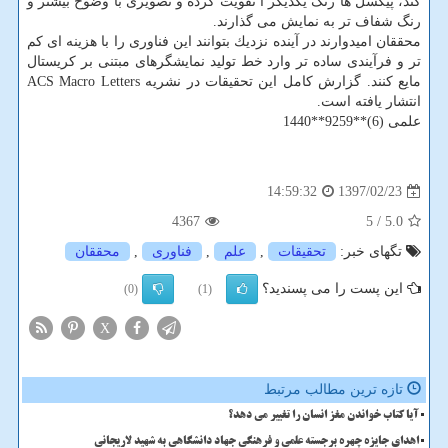
كند، پیكسل ها رنگ یكدیگر ا تقویت كرده و تصویری با وضوح بیشتر و
رنگ شفاف تر به نمایش می گذارند.
محققان امیدوارند در آینده نزدیك بتوانند این فناوری را با هزینه ای كم
تر و فرآیندی ساده تر وارد خط تولید نمایشگرهای مبتنی بر كریستال
مایع كنند. گزارش كامل این تحقیقات در نشریه ACS Macro Letters
انتشار یافته است.
علمی (6)**9259**1440
1397/02/23
14:59:32
4367
/ 5
5.0
تگهای خبر:
تحقیقات
,
علم
,
فناوری
,
محققان
این پست را می پسندید؟
(0)
(1)
X
تازه ترین مطالب مرتبط
آیا کتاب خواندن مغز انسان را تغییر می دهد؟
اهدای جایزه چهره برجسته علمی و فرهنگی جهاد دانشگاهی به شهید لاریجانی