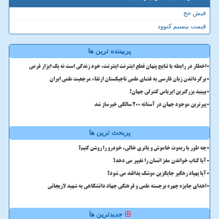
فیش حج
قیمت بیسیم کنوود
پربیننده ترین ها
اخطار در رابطه با نتایج پنهان قطع اینترنت اینترنت، خود زندگی است نه یک ابزار فرعی
برگرداندن زبان فارسی به فضای علمی تاجیکستان ارتقاء مرجعیت علمی ایران
ببینید بزرگترین ایرباس کنترلی جهان!
پیرترین موجود جهان در آستانه ۲۰۰ سالگی خبرساز شد
پربحث ترین ها
چه طور با ریموت خاموش و باتری خالی، خودرو را روشن کنیم؟
آیا کتاب خواندن مغز انسان را تغییر می دهد؟
آیا پهپاد رهگیر جایگزین موشک پدافند می شود؟
اهدای جایزه چهره برجسته علمی و فرهنگی جهاد دانشگاهی به شهید لاریجانی
جدیدترین ها