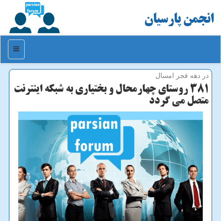
انجمن پارسیان
منو
در دهه فجر امسال
381 روستای چهارمحال و بختیاری به شبكه اینترنت
متصل می گردد