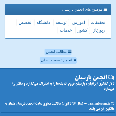
موضوع های انجمن پارسیان
تحقیقات
آموزش
توسعه
دانشگاه
تخصص
رپورتاژ
كشور
خدمات
مطالب انجمن
انجمن : صفحه اصلی
انجمن پارسیان
تالار گفتگوی ایرانیان : پارسیان فروم اندیشه‌ها را به اشتراک می‌گذارد و دانش را
می‌سازد
parsianforum.ir - (سال 96 تاکنون) مالکیت معنوی سایت انجمن پارسیان متعلق به
مالکین آن می باشد