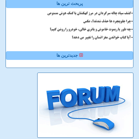
پربحث ترین ها
کشف سیاه چاله سرگردان در مرز کهکشان با کمک هوش مصنوعی
چرا جلوپنجره ها حذف شدند؟، عکس
چه طور با ریموت خاموش و باتری خالی، خودرو را روشن کنیم؟
آیا کتاب خواندن مغز انسان را تغییر می دهد؟
جدیدترین ها