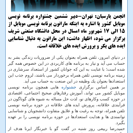
انجمن پارسیان: تهران-دبیر ششمین جشنواره برنامه نویسی
موبایل كشور با اشاره به اینكه ماراتون برنامه نویسی موبایل از
15 الی 17 شهریور ماه امسال در محل دانشگاه صنعتی شریف
برگزار می شود، اظهار داشت: این ماراتون به دنبال شناسایی
ایده های بكر و پرورش ایده های خلاقانه است.
در دنیای امروز، تلفن همراه بعنوان یكی از ضروریات زندگی بشر به
حساب می آید و نیاز به برنامه های كاربردی در این خصوص همه گیر
شده است؛ با عنایت به این كه جوانان كشور از استعداد سرشاری در
زمینه برنامه نویسی تلفن همراه برخوردار می باشند، لزوم جذب این
استعدادها بعنوان یك وظیفه در این صنعت به حساب می آید.
بر همین اساس برگزاری
جشنواره
هایی همچون برنامه نویسی
موبایل كشور می تواند، آموزش رفتارهای صحیح اجتماعی، اقتصادی
در حوزه كسب وكارهای نو، لذت حل مساله به شیوه های گوناگون در
فرآیندی خلاقانه، پرورش ایده های خلاقانه در حوزه برنامه نویسی
تلفن همراه، توجه به رغبت ها و علایق متفاوت دانشجویان و شناسایی
توانمندی ها و هدایت استعدادها در حوزه برنامه نویسی را بر عهده
بگیرد.
حمیدرضا ربیعی روز شنبه در گفت گو با خبرنگار ایرنا هدف از