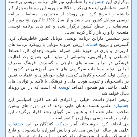
برگزاری این
جشنواره
را شناسایی تیم های برنامه نویسی برجسته
كشور، شناسایی ایده های بكر و خلاقانه و ورود این تیم ها به بازار كار
دانشته و تصریح كرد: این رویداد از معتبرترین مسابقات برنامه
نویسی موبایل كشور می باشد و از سال 1392 تا كنون پنج دوره این
مسابقات در سطح كشور برگزار شده و تیم های برنامه نویسی
متعددی را وارد بازار كار كرده است.
دبیر ششمین ماراتن برنامه نویسی موبایل كشور خاطرنشان كرد:
گسترش و ترویج
خدمات
ارزش افزوده موبایل با رویكرد برنامه های
كاربردی و بازی در حوزه تلفن همراه، تقویت وجدان كار، انضباط
اجتماعی و كارآفرینی، پشتیبانی از تولید ملی بعنوان یك فعالیت
فرهنگی در برابر نمونه های خارجی و گسترش فرهنگ مصرف
ایرانی، تولید مسابقات سرگرمی های علمی آموزشی در كشور با
رویكرد تولید كسب و كارهای كوچك، تولید خودباوری و اعتماد به نفس
در دانشجویان و تقویت هویت ملی و فرهنگی با تاكید بر توانایی های
علمی داخلی هم همچون اهداف
توسعه
ای است كه در این رویداد
دنبال خواهد شد.
ربیعی اظهار داشت: خیلی از افرادی كه هم اكنون اسپانسر این
جشنواره
علمی هستند؛ همان هایی بودند كه در دوره های پیشین
صاحب مقام شده اند و همین امر گویای رشد افراد برگزیده این
مارتن برنامه نویسی موبایل در كشور است.
وی اضافه كرد: خوشبختانه آمار
شركت
كنندگان در این
جشنواره
علمی هر ساله افزایش می یابد و دانش آموزان، دانشجویان و فارغ
التحصیلان زیادی از شهرستان های كشور در این ماراتن ثبت نام می