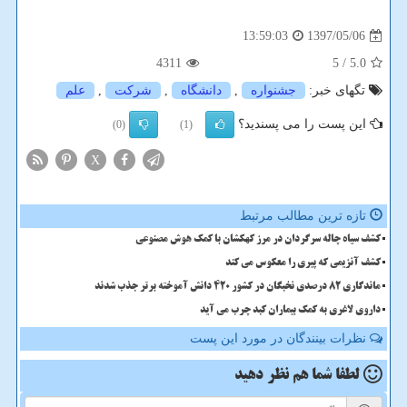
1397/05/06
13:59:03
4311
/ 5
5.0
تگهای خبر:
جشنواره
,
دانشگاه
,
شركت
,
علم
این پست را می پسندید؟
(0)
(1)
X
تازه ترین مطالب مرتبط
کشف سیاه چاله سرگردان در مرز کهکشان با کمک هوش مصنوعی
کشف آنزیمی که پیری را معکوس می کند
ماندگاری 82 درصدی نخبگان در کشور 420 دانش آموخته برتر جذب شدند
داروی لاغری به کمک بیماران کبد چرب می آید
نظرات بینندگان در مورد این پست
لطفا شما هم
نظر دهید