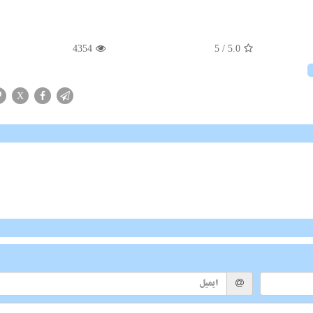
4354
/ 5
5.0
X