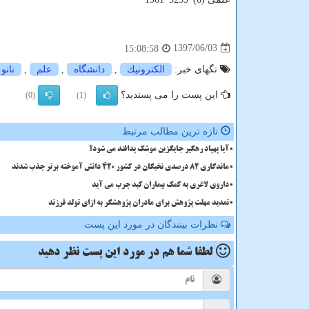
1397/06/03
15:08:58
تگهای خبر:
الكترونیك
,
دانشگاه
,
علم
,
نانو
این پست را می پسندید؟
(0)
(1)
تازه ترین مطالب مرتبط
آیا پهپاد رهگیر جایگزین موشک پدافند می شود؟
ماندگاری 82 درصدی نخبگان در کشور 420 دانش آموخته برتر جذب شدند
داروی لاغری به کمک بیماران کبد چرب می آید
تمدید مهلت پژوهش برای مادران پژوهشگر به ازای تولد فرزند
نظرات بینندگان در مورد این پست
لطفا شما هم
در مورد این پست
نظر دهید