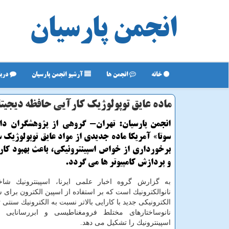
انجمن پارسیان
خانه
انجمن ها
آرشیو انجمن پارسیان
دربا
ماده عایق توپولوژیك كارآیی حافظه دیجیتا
انجمن پارسیان: تهران- گروهی از پژوهشگران دان
سوتا» آمریكا ماده جدیدی از مواد عایق توپولوژیك سا
برخورداری از خواص اسپینترونیكی، باعث بهبود كا
و پردازش كامپیوتر ها می گردد.
به گزارش گروه اخبار علمی ایرنا، اسپینترونیك شا
نانوالكترونیك است كه بر استفاده از اسپین الكترون برا
الكترونیكی جدید با كارایی بالاتر نسبت به الكترونیك سنتی تا
نانوساختارهای مختلط فرومغناطیسی و ابررسانایی 
اسپینترونیك را تشكیل می دهد.