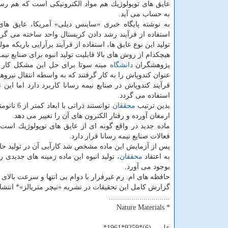
عایق های توپولوژیك هم مواد الكترونیكی است كه هم رسا
به حساب می آید.
به نوشته پایگاه خبری «ساینس دیلی» آمریكا، عایق های 
استفاده از فرآیند رشد دادن كریستال واحد ساخته می گرد
تولید این نوع عایق ها، استفاده از فرآیند برآرایی باریكه
هیچكدام از روش های بالا قابلیت تولید انبوه برای صنایع نیمه 
پژوهشگران
دانشگاه
مینه سوتا برای حل این مشكل كار خ
عنوان كندوپاش را به كار گرفتند كه به واسطه انتقال نیروها
فرآیند كندوپاش در صنایع نیمه رسانا كاربرد دارد اما ا
استفاده می گردد.
بدین ترتیب
محققان
توانستند
ارمغان آورده و رفتار الكترون های آن را تغییر می دهد.
ماده جدید در واقع گونه ای از عایق های توپولوژیك اس
فعالات صنایع نیمه رسانا قرار دارد.
پس از آزمایش این ماده مشخص شد كارآیی آن در تولید حافظه و پردازش كامپیوتری 18
به اعتقاد
محققان
، تولید انبوه این ماده زمینه های جدیدی
بوجود می آورد.
حافظه های ام. رم غیرفرار با دوام بی انتها و سرعت بال
گزارش كامل این تحقیقات در نشریه «نیچر متریالز»* انتشا
..............................
* Nature Materials
علمی (6)*9259*1961*