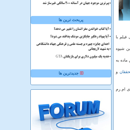
پیرترین موجود جهان در آستانه ۲۰۰ سالگی خبرساز شد
پربحث ترین ها
آیا کتاب خواندن مغز انسان را تغییر می دهد؟
فیلم با
آیا پهپاد رهگیر جایگزین موشک پدافند می شود؟
اهدای جایزه چهره برجسته علمی و فرهنگی جهاد دانشگاهی
ین شیوه
به شهید لاریجانی
هدیه یک میلیون دلاری برای بازیکنان GTA
این ماده به
ققان
و
جدیدترین ها
ی ام.رم