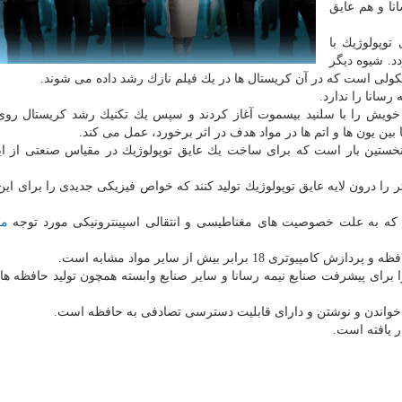
نا و هم عایق
توپولوژیك با
د. شیوه دیگر
 مولكولی است كه در آن كریستال ها در یك فیلم نازك رشد داده می شوند.
رسانا را ندارد.
ویش را با سلنید بیسموت آغاز كردند و سپس یك تكنیك رشد كریستال روی 
 بین یون ها و اتم ها در مواد هدف در اثر برخورد، عمل می كند.
ین نخستین بار است كه برای ساخت یك عایق توپولوژیك در مقیاس صنعتی از ا
 ذراتی با ابعاد كمتر از 6 نانومتر را درون لایه عایق توپولوژیك تولید كنند كه خواص فیزیكی جدیدی را برای 
ت كه به علت خصوصیت های مغناطیسی و انتقالی اسپینترونیكی مورد توجه
مح
 برابر بیش از سایر مواد مشابه است.
 را برای پیشرفت صنایع نیمه رسانا و سایر صنایع وابسته همچون تولید حافظه ها
ای خواندن و نوشتن و دارای قابلیت دسترسی تصادفی به حافظه است.
ر یافته است.