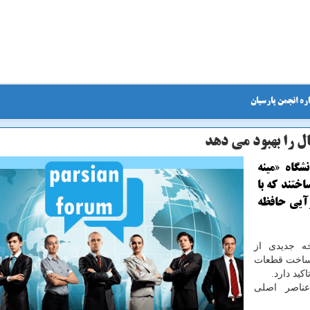
ره انجمن پارسیان
ل را بهبود می دهد
شگاه «مینه
ختند كه با
رآیی حافظه
خه جدیدی از
ی ساخت قطعات
كید دارد.
عناصر اصلی