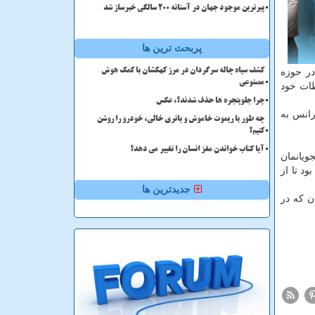
پیرترین موجود جهان در آستانه ۲۰۰ سالگی خبرساز شد
پربحث ترین ها
یل در حوزه
کشف سیاه چاله سرگردان در مرز کهکشان با کمک هوش
مصنوعی
طات خود
چرا جلوپنجره ها حذف شدند؟، عکس
رانس به
چه طور با ریموت خاموش و باتری خالی، خودرو را روشن
کنیم؟
آیا کتاب خواندن مغز انسان را تغییر می دهد؟
ویانمان
د تا از
جدیدترین ها
ن كه در