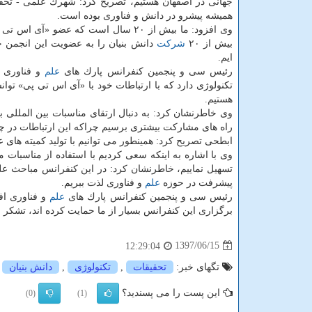
جهانی در اصفهان هستیم، تصریح كرد: شهرك علمی - تحقی
همیشه پیشرو در دانش و فناوری بوده است.
وی افزود: ما بیش از ۲۰ سال است كه عضو «آی ا
بیش از ۲۰
شركت
دانش بنیان را به عضویت این انجمن ج
ایم.
رئیس سی و پنجمین كنفرانس پارك های
علم
و فناوری ا
تكنولوژی دارد كه با ارتباطات خود با «آی اس تی پی» توان
هستیم.
وی خاطرنشان كرد: به دنبال ارتقای مناسبات بین المللی با
راه های مشاركت بیشتری برسیم چراكه این ارتباطات در 
ابطحی تصریح كرد: همینطور می توانیم با تولید كمیته های
وی با اشاره به اینكه سعی كردیم با استفاده از مناسبات
تسهیل نماییم، خاطرنشان كرد: در این كنفرانس مباحث ع
پیشرفت در حوزه
علم
و فناوری لذت ببریم.
رئیس سی و پنجمین كنفرانس پارك های
علم
و فناوری اف
برگزاری این كنفرانس بسیار از ما حمایت كرده اند، تشكر 
1397/06/15
12:29:04
تگهای خبر:
تحقیقات
,
تكنولوژی
,
دانش بنیان
,
این پست را می پسندید؟
(0)
(1)