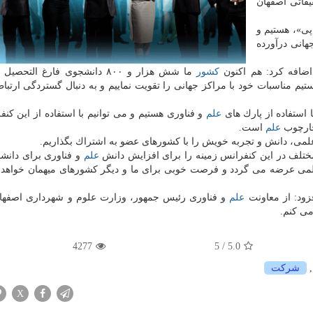
قاتی اصفهان
س تی پی»، هستیم و
هانی درآورده
ضافه كرد: هم اكنون
كشور
ما شش هزار و ۸۰۰ دانشجوی فارغ التحص
ستیم مناسبات خود با مراكز جهانی را تقویت نماییم و به دنبال گستردگی ارتبا
 استفاده از پارك های
علم
و فناوری هستیم و می توانیم با استفاده از این كنف
چارچوب
علم
است.
 علمی، دانش و تجربه خویش را با كشورهای عضو به اشتراك بگذاریم.
 مختلف در این كنفرانس زمینه را برای افزایش دانش
علم
و فناوری برای دانشج
لمی عرضه می گردد و فرصت خوبی برای ما و دیگر كشورهای میهمان خواهد بو
زود: از معاونت
علم
و فناوری رئیس جمهور، وزارت علوم و شهرداری اصفها
می كنم.
4277
/ 5
5.0
شركت
X