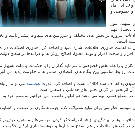
بررسی می كند، به همت نهاد ریاست جمهوری روزهای 28 و 29 آبان ماه
ی و خصوصی و
 تسهیل امور
دیجیتال مهم
اعات امروزه در بخش های مختلف و سرزمین های متفاوت پیشتاز باشد و ب
بسته است.
ش به اهمیت فناوری اطلاعات اشاره نمود و اضافه كرد: فناوری اطلاعات در 
افزار و سخت افزار و تولید محتوا، اصلاح روش ها و فرایندها در سطح دول
یند كاری و رابطه بخش خصوصی و سرمایه گذاران را با حكومت و ملت تسهیل می
عات روابط مناسبی بین بنگاه های اقتصادی، سمن ها و حكومت پدید می آورد
1 دانست و اضافه كرد: قدرت
هوشمند
می تواند ارتبا
جه آن اثربخش تر كردن بخش های خدماتی و صنعتی است.
 در مقطع فعلی مهم می باشد هم اظهار داشت: می خواهیم به سهم خود به 
زی سیستم حكومتی برای تولید تسهیلات لازم جهت همكاری در صنعت و كشاورز
فافیت بیشتر، پیشگیری از فساد، پاسخگو كردن سیستم ها و مسئولیت پذیرتر كر
؛ هم در گردش اطلاعات و هم اصلاح ساختارها و هوشمندسازی اركان حكومت ب