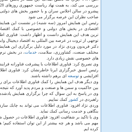
پیشرو در سالن اجلاس سران و با حضور بخش های دولت
صاحب نظران این عرصه برگزار می شود
رئیس این همایش امروز (سه شنبه) در نشست این همایش
اقتصادی در بخش های دولتی و خصوصی با كمك اقتصاد 
ترین هدف این همایش دانست و اظهار داشت: فناوری اطل
توجهی از ثروت در عرصه بین المللی به اقتصاد دیجیتال وا
دكتر فریدون وردی نژاد در مورد دلیل برگزاری این همای
مختلف صنعت، كشاورزی، سلامت،
خدمات
، در بخش نرم 
های خصوصی نقش زیادی دارد.
وی تصریح كرد: فناوری اطلاعات با پیشرفت فناورانه فرا
رئیس اسبق خبرگزاری ایرنا خاطرنشان كرد: فناوری اطلا
افزایشی و
توسعه
ای برهم داشته باشند.
وی دیگر هدف این همایش را كمك فناوری اطلاعات برای رسیدن به اهداف سند 404
بین حاكمیت و سمن ها و صنعت و مردم پدید آورد كه نتی
وی در پاسخ به این سوال كه چرا برگزاری همایش یادشده
راهبردی در
كشور
كمك نماییم.
وردی نژاد افزود: فناوری اطلاعات می تواند به چابك سا
بنگاهی و خدمت رسانی كمك نماید.
وی با تاكید بر شفافیت افزود: فناوری اطلاعات در حصول ش
مهم می باشد و هر چه بیشتر از این توان استفاده كنیم
كرده ایم.