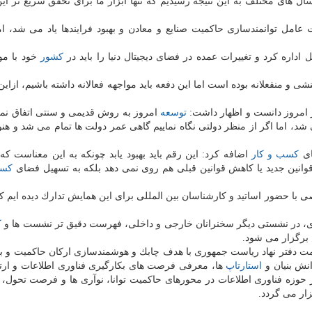
های مختلف به این نتیجه رسیدیم كه تنها ابزار ما برای تحقق سریع تر ای
عامل توانمندسازی حاكمیت صنایع و معادن و بهبود فرایندها یاد می شد، ام
كشور
خود با مو
شی و منفعلانه بوده است اما این دفعه باید مواجهه فعالانه داشته باشیم، ازای
 امروز دانست و اظهار داشت:
توسعه
امروز به روش قدیمی و سنتی اتفاق نمی
 شد، اما اگر از منظر دولتی نگاه نماییم گاهی عمر دولت ها تمام می شد و هنو
كسب و كار
اضافه كرد: این رقم باید بهبود یابد چونكه به این معناست كه
 قوانین جدید یا كاهش قوانین قبلی هم روی نمی دهد بلكه به تسهیل فضای
كسب
 حضور اساتید و كارشناسان بین المللی برای این همایش تدارك دیده ایم ك
ك
 برگزار می شود.
همت دفتر نهاد ریاست جمهوری با هدف چابك و هوشمندسازی اركان حاكمیت و بن
نش بنیان و
استارتاپ
ها، معرفی فرصت های بكارگیری فناوری اطلاعات و ارت
وزه فناوری اطلاعات در محورهای حاكمیت توانا، نوآری ها و فرصت تحول، 
زار می گردد.