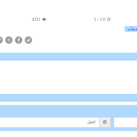
4321
/ 5
5.0
مات
X