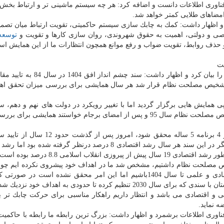
 فناوری اطلاعات دانست و اضافه كرد: هر چه سیستم ماشینی تر و ارتباط بخش ه
امضاهای طلایی كمتر خواهد شد.
و اظهار داشت: كمك به چابك سازی سیستم حاكمیتی، تقویت ارتباط میان تصمی
صی و دولتی، اهمیت به حقوق شهروندی، روان سازی كارها و تقویت و
توسعه
و حذف روابط، تقویت ضواب و رفع موانع همچون انتظارات ما از این همایش ا
در ادامه دبیركل همایش تاریخچه ای از سابقه این همایش را بیان كرد و اظهار داش
 تشخیص مصلحت نظام قرار شد هر سال همایشی برای بررسی میزان تحقق اه
ی همایش هایی برگزار گردید اما با تغییر رویكرد در دولت های نهم و دهم، 
حذف شد. رئیس مجمع تشخیص مصلحت نظام سال 95 و پس از امضای برجام خواستند همایشی برا
وی تصریح كرد: با عنایت به اینكه قرار بود اهداف سند در 4 برنامه 5 ساله محقق شود، ا
انداز، تنها 20 درصد از سند محقق شده است و از سوی دیگر در این سند هر سال رشد اقتصادی 8 درصد درنظر گرفته ش
ص مصلحت نظام داشتیم، مشخص شد ما در اهداف خود پیشروی نكرده ایم چون
بود قدرت اول منطقه در عرصه اجتماعی، فرهنگی، اقتصادی و علمی تا سال 1404باشیم اما این امر محقق نشده است د
رده تا حدودی به اهداف خود نزدیك شده است.
 و اقتصادی می باشد و انتظار داریم راهكار مناسبی برای حركت چابك تر
اوری اطلاعات برشمرد و اظهار داشت: بزرگ ترین رابطه ما رابطه با حاكمیت