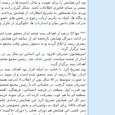
وی این همایش را برای تقویت و تبادل دانسته ها در زمینه
بیشتر بر مبنای فناوری اطلاعات باشد، شكل گیری رانت و 
وردی نژاد همینطور به تشریح انتظارات از همایش پرداخت 
و بنگاه ها، كمك به تكریم ارباب رجوع در بخش های خصو
شركت
های دانش بنیان و
استارتاپ
ها، جلوگیری از تكرار 
*** تنها 20 درصد از اهداف سند چشم انداز محقق شده است
رهبری رسید و ابلاغ گردید و به دستور رئیس وقت مجمع
سند برگزار گردد.
امیرهمایون حیدریان افزود: بر این اساس دو سال پی در پ
انداز از صحنه سیاست
كشور
اهداف سند برگزار گردد.
به صورت متوسط در 40 سال پس از انقلاب 2.4درصد همینطور رشد اقتصادی 19 سال پیش از پیروزی انقلاب اسلامی 8.8 درصد بوده است.
حیدریان نتیجه گرفت: در جلساتی كه با رئیس مجمع تشخی
منطقه ای ما هم خوب پیشرفت كرده اند، برای نمونه عربستان با سندی كه برای سال 2030 تنظیم ك
دبیر كل این همایش تصریح كرد: این همایش رخدادی علمی
اهداف 1404 برای كمك به دولتمردان و بخش خصوصی عرضه نماید.
دبیر علمی این همایش هم دوران فعلی را دوران حاكمیت فن