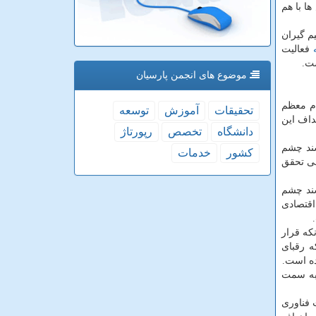
ا با هم
م گیران
فعالیت
ست.
موضوع های انجمن پارسیان
ت: سند چشم انداز افق 1404 در سال 84 به تایید مقام معظم
تحقیقات
آموزش
توسعه
داف این
دانشگاه
تخصص
رپورتاژ
سند چشم
كشور
خدمات
ی بررسی تحقق
مروز پس از گذشت حدود 12 سال از تایید سند چشم
ده بود اما رشد اقتصادی
كه قرار
ر صورتی كه رقبای
 به سمت
 فناوری