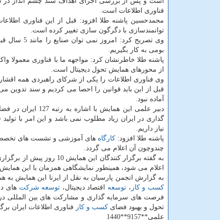
است و پس از بررسی اجرای اهداف سند چشم انداز در سال 
فناوری اطلاعات است.
محمدحسین پاشنه طلا افزود: قبل از این فناوری اطلاعات 
توانمندسازی با دگرگون سازی تغییر كرده است.
وی تصریح كرد: امروز نمی توان صنایع را مانند 5 سال قبل اداره كرد و تغییرات عمده در فضای دیجیتال دنیا را باید در
بومی به كار بگیریم.
پاشنه طلا خاطرنشان كرد: مواجهه ما با فناوری معمولا واكن
از محورهای همایش تحول دیجیتال است.
وی فناوری اطلاعات را یكی از شركای راهبردی همه اقشار
قبل از این باید قوانین را احصا می كردیم و سند تدوین می
آماده نبود.
دبیر علمی این همایش با اشاره به رتبه 127 ایران در فضای
گذاری در ایران زیاد مطلوب نمی باشد و این امر با تولید
نیاز داریم.
پاشنه طلا افزود:
كارگاه
های آموزشی و نشست های تخصصی با
چندوچون آن اعلام می گردد.
به گفته برگزار كنندگان این همایش 10 روز پیش از برگزاری، در نشستی دیگر سخنرانان خارجی و داخلی، فهرست دقیق تر نشست ها و
اعلام می شود، همینطور نمایشگاهی همزمان با این همایش
به گزارش انجمن پارسیان به نقل از ایرنا این همایش به 
كسب و كار
،
توسعه
اقتصاد دیجیتال،
توسعه
شركت
های دا
فرصت های سرمایه گذاری و مشاركت های بین المللی در ح
تحول و بهبود فضای
كسب و كار
فناوری اطلاعات ایران برگ
علمی**9157**1440