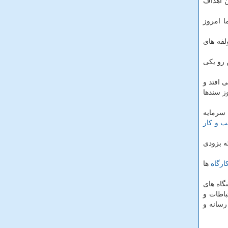
ن اهداف
ا امروز
لفه های
ن رو یكی
 افتد و
ز سندها
 سرمایه
 و كار
ه بزودی
ارگاه
ها
گاه های
باطات و
رسانه و