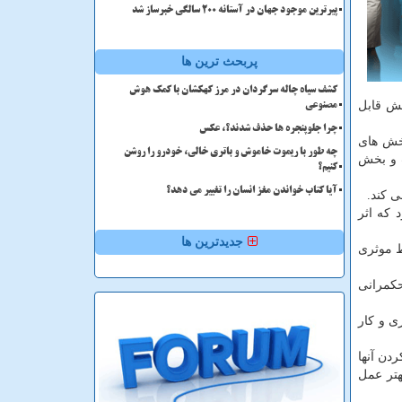
پیرترین موجود جهان در آستانه ۲۰۰ سالگی خبرساز شد
پربحث ترین ها
کشف سیاه چاله سرگردان در مرز کهکشان با کمک هوش
خش قابل
مصنوعی
چرا جلوپنجره ها حذف شدند؟، عکس
بخش های
چه طور با ریموت خاموش و باتری خالی، خودرو را روشن
ت و بخش
کنیم؟
آیا کتاب خواندن مغز انسان را تغییر می دهد؟
 كند.
 كه اثر
جدیدترین ها
ط موثری
حكمرانی
ی و كار
دن آنها
هتر عمل