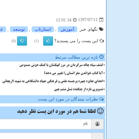
1397/07/11
12:01:34
تگهای خبر:
آموزش
,
استارتاپ
,
توسعه
,
خد
این پست را می پسندید؟
(0)
(1)
تازه ترین مطالب مرتبط
کشف سیاه چاله سرگردان در مرز کهکشان با کمک هوش مصنوعی
آیا کتاب خواندن مغز انسان را تغییر می دهد؟
اهدای جایزه چهره برجسته علمی و فرهنگی جهاد دانشگاهی به شهید لاریجانی
تصویری تازه از جنگنده نسل ششم چین
نظرات بینندگان در مورد این پست
لطفا شما هم
در مورد این پست
نظر دهید