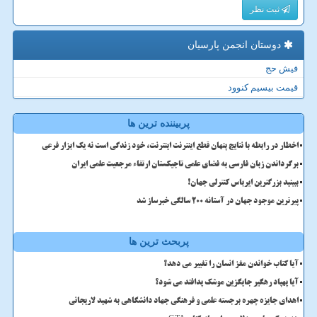
ثبت نظر
دوستان انجمن پارسیان
فیش حج
قیمت بیسیم کنوود
پربیننده ترین ها
اخطار در رابطه با نتایج پنهان قطع اینترنت اینترنت، خود زندگی است نه یک ابزار فرعی
برگرداندن زبان فارسی به فضای علمی تاجیکستان ارتقاء مرجعیت علمی ایران
ببینید بزرگترین ایرباس کنترلی جهان!
پیرترین موجود جهان در آستانه ۲۰۰ سالگی خبرساز شد
پربحث ترین ها
آیا کتاب خواندن مغز انسان را تغییر می دهد؟
آیا پهپاد رهگیر جایگزین موشک پدافند می شود؟
اهدای جایزه چهره برجسته علمی و فرهنگی جهاد دانشگاهی به شهید لاریجانی