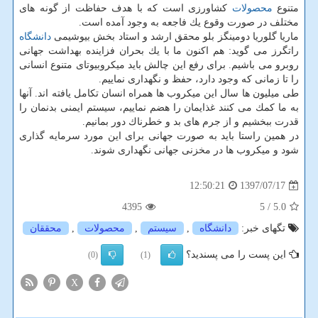
متنوع
محصولات
كشاورزی است كه با هدف حفاظت از گونه های
مختلف در صورت وقوع یك فاجعه به وجود آمده است.
ماریا گلوریا دومینگز بلو محقق ارشد و استاد بخش بیوشیمی
دانشگاه
راتگرز می گوید: هم اكنون ما با یك بحران فزاینده بهداشت جهانی
روبرو می باشیم. برای رفع این چالش باید میكروبیوتای متنوع انسانی
را تا زمانی كه وجود دارد، حفظ و نگهداری نماییم.
طی میلیون ها سال این میكروب ها همراه انسان تكامل یافته اند. آنها
به ما كمك می كنند غذایمان را هضم نماییم، سیستم ایمنی بدنمان را
قدرت ببخشیم و از جرم های بد و خطرناك دور بمانیم.
در همین راستا باید به صورت جهانی برای این مورد سرمایه گذاری
شود و میكروب ها در مخزنی جهانی نگهداری شوند.
1397/07/17
12:50:21
4395
/ 5
5.0
تگهای خبر:
دانشگاه
,
سیستم
,
محصولات
,
محققان
این پست را می پسندید؟
(0)
(1)
X