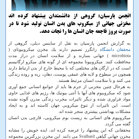
انجمن پارسیان: گروهی از دانشمندان پیشنهاد كرده اند
مخزنی جهانی از میكروب های بدن انسان تولید شود تا در
صورت بروز فاجعه جان انسان ها را نجات دهد.
به گزارش انجمن پارسیان به نقل از ساینس دیلی، گروهی از
محققان
دانشگاه
راتگرز تصمیم دارند یك مخزن میكروبیوتای (
microbiota ) جهانی بسازند و از سلامت انسان در دراز مدت
محافظت كنند. میكروبیوتا مجموعه ای از گونه های میكرو ارگانیسم
است كه در ارگان های مختلفی كه با محیط خارج از بدن ارتباط دارند
همچون در سطوح و لایه های عمقی پوست، دهان، ریه و روده زندگی
می كنند و با سلامت انسان مرتبط هستند.
به هرحال چنین مخزنی از جرم ها باید از جوامع انسانی جمع آوری
شود كه میكروبیوم های آنها با آنتی بیوتیك ها، رژیم های غذایی حاوی
مواد فراوری شده و دیگر تاثیرات مخرب زندگی مدرن آلوده نشده
است. این تاثیرات از تنوع میكروبی جهان كاسته اند و به ایجاد
مشكلات بهداشتی بیشتری منجر شده اند.
میكروبیوم های انسانی به زیست بوم میكروبی، قارچی بدن انسان
گفته می گردد.
محققانی كه این پیشنهاد را عرضه كرده اند، ایده خویش را مشابه
مخزن جهانی گیاهی Svalbard می دانند. این مخزن بزرگترین مجموعه