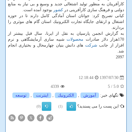
كارآفرینان به منظور تولید اشتغالی جدید و وسیع و بی نیاز به منابع
دولتی و فرهنگ سازی كارآفرینی در
كشور
بوجود آمده است.
كیانی تصریح كرد: جوانان استان آمادگی كامل دارند تا در حوزه
اشتغال و ارتقای جایگاه تجارت الكترونیك استان گام های موثری را
بردارند.
به گزارش انجمن پارسیان به نقل از ایرنا، سال قبل بیشتر از
170هزار دلار صادرات
محصولات
شبیه سازی آزمایشگاهی و نرم
افزار از جانب
شركت
های دانش بنیان چهارمحال و بختیاری انجام
شد.
2097
1397/07/30
12:18:44
4339
/ 5
5.0
تگهای خبر:
آموزش
,
الكترونیك
,
اینترنت
,
توسعه
این پست را می پسندید؟
(0)
(1)
X