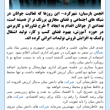
انجمن پارسیان: شهركرد- این روزها كه فعالیت جوانان در
شبكه های اجتماعی و فضای مجازی پررنگ تر از همیشه است،
تعدادی از جوانان اقدام به ایجاد 4 طرح فناورانه و كاربردی
در حوزه آموزش، بهبود فضای كسب و كار، تولید اشتغال
وكمك به افزایش فروش تولیدات ایرانی كرده اند.
چندی قبل معاون علمی و فناوری رئیس جمهوری و رئیس بنیاد ملی
نخبگان
در سفر به شهركرد در شورای اداری استان اعلام نمود: دوره
استفاده از صنعت دودكشی گذشته است و باید به سمت صنایع نو با
رویكرد دانش بنیان رفت.
سورنا ستاری در جلسه شورای اداری چهارمحال و بختیاری اضافه
كرد: صنایع دودكشی دیگر ارزش افزوده نخواهند داشت و تنها محیط
زیست را نابود می كنند.
وی خاطرنشان كرد:
شركت
های دانش بنیان بدنبال ارزش افزوده اند
و حافظ صنایع و محیط زیست خواهند بود.
ستاری تصریح كرد: با اقتصاد متكی به نفت و منابع زیرزمینی نمی
توان رشد اقتصاد را رقم زد، بلكه برای رشد اقتصادی،
شركت
های
دانش بنیان را باید تقویت كرد.
وی خاطرنشان كرد: مهمترین سرمایه
شركت
های دانش بنیان نیروی