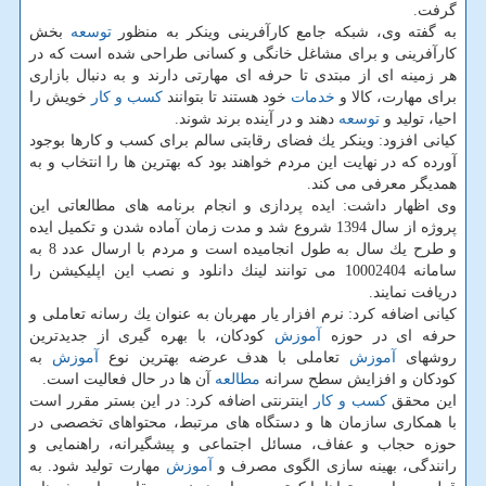
گرفت.
به گفته وی، شبكه جامع كارآفرینی وینكر به منظور
توسعه
بخش
كارآفرینی و برای مشاغل خانگی و كسانی طراحی شده است كه در
هر زمینه ای از مبتدی تا حرفه ای مهارتی دارند و به دنبال بازاری
برای مهارت، كالا و
خدمات
خود هستند تا بتوانند
كسب و كار
خویش را
احیا، تولید و
توسعه
دهند و در آینده برند شوند.
كیانی افزود: وینكر یك فضای رقابتی سالم برای كسب و كارها بوجود
آورده كه در نهایت این مردم خواهند بود كه بهترین ها را انتخاب و به
همدیگر معرفی می كند.
وی اظهار داشت: ایده پردازی و انجام برنامه های مطالعاتی این
پروژه از سال 1394 شروع شد و مدت زمان آماده شدن و تكمیل ایده
و طرح یك سال به طول انجامیده است و مردم با ارسال عدد 8 به
سامانه 10002404 می توانند لینك دانلود و نصب این اپلیكیشن را
دریافت نمایند.
كیانی اضافه كرد: نرم افزار یار مهربان به عنوان یك رسانه تعاملی و
حرفه ای در حوزه
آموزش
كودكان، با بهره گیری از جدیدترین
روشهای
آموزش
تعاملی با هدف عرضه بهترین نوع
آموزش
به
كودكان و افزایش سطح سرانه
مطالعه
آن ها در حال فعالیت است.
این محقق
كسب و كار
اینترنتی اضافه كرد: در این بستر مقرر است
با همكاری سازمان ها و دستگاه های مرتبط، محتواهای تخصصی در
حوزه حجاب و عفاف، مسائل اجتماعی و پیشگیرانه، راهنمایی و
رانندگی، بهینه سازی الگوی مصرف و
آموزش
مهارت تولید شود. به