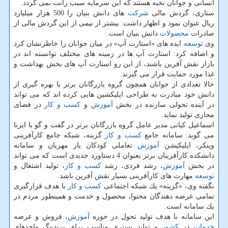
انسانی و جوانان نخبه هستند كه این سرمایه سبب رانت نمی گردد.
ستاری، گردش مالی
شركت
های دانش بنیان را 500 هزار میلیارد
ریال عنوان نمود و اظهار داشت: بیشتر از نیمی از این گردش مالی از
صادرات
محصولات
دانش بنیان است.
وی
توسعه
ایده های «استارت آپ» در میان جوانان را خاطرنشان كرد
و اضافه كرد: استارت آپ ها در زمینه های مختلف توانسته اند در
بازار نقش آفرین باشند، از این رو استارت آپ های بخش بهداشت و
غذا مورد حمایت قرار می گیرند.
حالا تعدادی از جوانان همچون گروه بازرگانان برتر با بهره گیری از
دانش خود مبادرت به طراحی اپلیكشین هایی كرده اند كه می تواند
در آینده تحولی سازنده در بخش
آموزش
و
كسب و كار
در فضای
مجازی تولید نماید.
اسماعیل كیانی مدیر عامل گروه بازرگانان برتر در گفت و گو با ایرنا
می گوید: سامانه جامع
كسب و كار
گزینه، شبكه جامع كارآفرینی
وینكر، اپلیكیشن
آموزش
تعاملی كودكان یار مهربان و سامانه
دانشكده كارآفرینان برتر بعنوان 4 دستاورد جدیدی است كه می تواند
در بخش
آموزش
، رشد فردی، رشد
كسب و كار
، تولید اشتغال و
توسعه
مهارت های كارآفرینی بسیار نقش آفرین باشد.
بگفته وی، «گزینه» یك شبكه اجتماعی
كسب و كار
با هدف قرارگیری
تمامی عرضه دهندگان محتوا، محصول و خدمت و همینطور مردم در
یك سامانه است.
این سامانه با هدف تولید تحول در حوزه
آموزش
، فروش و عرضه
خدمات
در
كشور
و تولید بستری مناسب برای برندینگ واحدهای