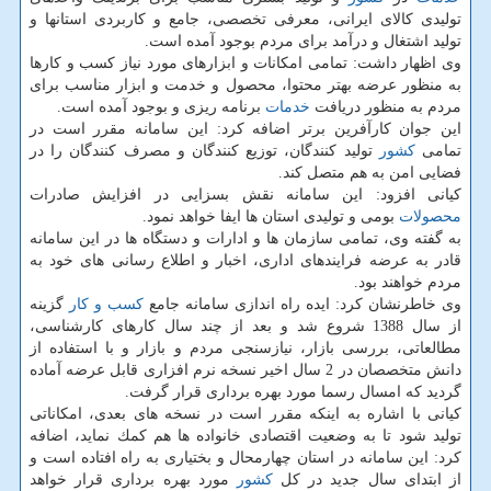
تولیدی كالای ایرانی، معرفی تخصصی، جامع و كاربردی استانها و
تولید اشتغال و درآمد برای مردم بوجود آمده است.
وی اظهار داشت: تمامی امكانات و ابزارهای مورد نیاز كسب و كارها
به منظور عرضه بهتر محتوا، محصول و خدمت و ابزار مناسب برای
مردم به منظور دریافت
خدمات
برنامه ریزی و بوجود آمده است.
این جوان كارآفرین برتر اضافه كرد: این سامانه مقرر است در
تمامی
كشور
تولید كنندگان، توزیع كنندگان و مصرف كنندگان را در
فضایی امن به هم متصل كند.
كیانی افزود: این سامانه نقش بسزایی در افزایش صادرات
محصولات
بومی و تولیدی استان ها ایفا خواهد نمود.
به گفته وی، تمامی سازمان ها و ادارات و دستگاه ها در این سامانه
قادر به عرضه فرایندهای اداری، اخبار و اطلاع رسانی های خود به
مردم خواهند بود.
وی خاطرنشان كرد: ایده راه اندازی سامانه جامع
كسب و كار
گزینه
از سال 1388 شروع شد و بعد از چند سال كارهای كارشناسی،
مطالعاتی، بررسی بازار، نیازسنجی مردم و بازار و با استفاده از
دانش متخصصان در 2 سال اخیر نسخه نرم افزاری قابل عرضه آماده
گردید كه امسال رسما مورد بهره برداری قرار گرفت.
كیانی با اشاره به اینكه مقرر است در نسخه های بعدی، امكاناتی
تولید شود تا به وضعیت اقتصادی خانواده ها هم كمك نماید، اضافه
كرد: این سامانه در استان چهارمحال و بختیاری به راه افتاده است و
از ابتدای سال جدید در كل
كشور
مورد بهره برداری قرار خواهد