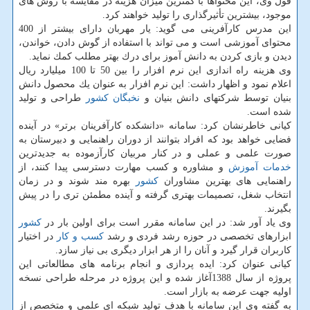
قول وی، این محتواها با كمترین میزان هزینه در مقایسه با روش های
موجود، بیشترین تأثیرگذاری را تولید خواهند كرد.
این مدرس كارآفرینی می گوید: یار مهربان دارای بیشتر از 400
محتوای آموزشی است و می تواند با استفاده از گوش دادن، خواندن،
دیدن و بازی كردن به دانش آموز برای درك بهتر مطلب كمك نماید.
وی هزینه راه اندازی این نرم افزار را بین 50 تا 100 میلیارد ریال
اعلام نمود و اظهار داشت: این نرم افزار به عنوان یك محصول دانش
بنیان توسط شركتهای دانش بنیان و
نخبگان
كشور
طراحی و تولید
شده است.
كیانی خاطرنشان كرد: سامانه «دانشكده كارآفرینان برتر» در آینده
فضایی خواهد بود كه افراد بتوانند از دوران راهنمایی و دبیرستان به
صورت علمی و عملی و در كنار مربیان كارآزموده به جدیدترین
خدمات
آموزش
و مشاوره و كسب مهارت دسترسی پیدا كنند، از
راهنمایی های بهترین مشاوران
كشور
بهره مند شوند و در زمان
انتخاب شغل، تصمیمات بهتری گرفته و آینده مطمئن تری را در پیش
بگیرند.
وی یاد آور شد: در این سامانه مقرر است برای اولین بار در
كشور
ابزارهای تخصصی در حوزه رشد فردی و رشد
كسب و كار
در اختیار
كاربران قرار گیرد و آنان را از هر ابزار دیگری بی نیاز سازد.
كیانی عنوان كرد: ایده پردازی و انجام برنامه های مطالعاتی این
پروژه از سال 1388آغاز شده و این پروژه در مرحله طراحی نسخه
اولیه جهت عرضه به بازار است.
به گفته وی این سامانه با هدف تولید شبكه ای علمی و متخصص از