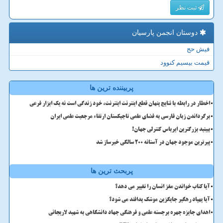
ثبت نظر
دوستان انجمن پارسیان
فیش حج
قیمت بیسیم کنوود
پربیننده ترین ها
اخطار در رابطه با نتایج پنهان قطع اینترنت اینترنت، خود زندگی است نه یک ابزار فرعی
برگرداندن زبان فارسی به فضای علمی تاجیکستان ارتقاء مرجعیت علمی ایران
ببینید بزرگترین ایرباس کنترلی جهان!
پیرترین موجود جهان در آستانه ۲۰۰ سالگی خبرساز شد
پربحث ترین ها
آیا کتاب خواندن مغز انسان را تغییر می دهد؟
آیا پهپاد رهگیر جایگزین موشک پدافند می شود؟
اهدای جایزه چهره برجسته علمی و فرهنگی جهاد دانشگاهی به شهید لاریجانی