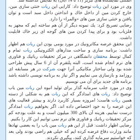
المللی نمایشگاه های تبریز (11 تا 14 آبان) به نمایش گذاشته شد.
وی در مورد این
ربات
توضیح داد: كارایی این
ربات
خنثی سازی مین،
خارج كردن مین از داخل خاك و انداختن داخل سبد است و توان
یافتن و خنثی سازی مین های «والمرا» را دارد.
رضایی تصریح كرد: یك نمونه دیگر از آن هم ساخته ایم كه مجهز به
فلزیاب بود و برای پیدا كردن مین های گوجه ای زیر خاك قابلیت
داشت.
این محقق عرصه مكاترونیك در مورد بومی بودن این
ربات
هم اظهار
داشت: برنامه سازی و ساخت مدارهای الكترونیكی
ربات
تمام و
كمال توسط
محققان
دانشگاهی در مركز تحقیقات رباتیك و فناوری
های نرم انجام شده است، البته پلتفرم آن از 6 سال پیش طراحی
شده بود ولی ساختار مكانیكی آنرا جهت
شركت
در هر مسابقه ای
روزامد و بازسازی می نماییم و اگر نیاز به برنامه نویسی داشته باشد
برنامه های جدید برای آن می نویسیم.
وی در مورد جلب سرمایه گذار برای تولید انبوه این
ربات
مین یاب
توضیح داد:
ربات
های امدادگر كه این
ربات
هم به شكلی از دسته
همین
ربات
هاست؛ امروزه بسیار كاربرد دارند و بیشتر فعالیت های
این عرصه را به خود اختصاص داده اند، اگر بخواهیم
ربات
امدادگر
درست نماییم، هزینه آن بالای 300 میلیون است و به علت بودجه كم
مركز تحقیقات رباتیك و فناوری های نرم نمی توانیم این كار را بكنیم.
رضایی اظهار داشت: قبل از این هم
ربات
مین یاب را به بعضی نهادها
مانند وزارت دفاع عرضه كرده ایم كه خیلی هم راضی بودند ولی بعد
كه خواستیم سرمایه گذاری كنند، پیگیری نكردند.