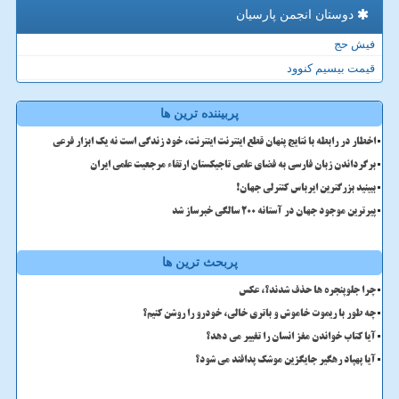
دوستان انجمن پارسیان
فیش حج
قیمت بیسیم کنوود
پربیننده ترین ها
اخطار در رابطه با نتایج پنهان قطع اینترنت اینترنت، خود زندگی است نه یک ابزار فرعی
برگرداندن زبان فارسی به فضای علمی تاجیکستان ارتقاء مرجعیت علمی ایران
ببینید بزرگترین ایرباس کنترلی جهان!
پیرترین موجود جهان در آستانه ۲۰۰ سالگی خبرساز شد
پربحث ترین ها
چرا جلوپنجره ها حذف شدند؟، عکس
چه طور با ریموت خاموش و باتری خالی، خودرو را روشن کنیم؟
آیا کتاب خواندن مغز انسان را تغییر می دهد؟
آیا پهپاد رهگیر جایگزین موشک پدافند می شود؟