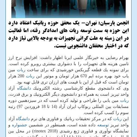
انجمن پارسیان: تهران- یك محقق حوزه رباتیك اعتقاد دارد
این حوزه به سمت توسعه ربات های امدادگر رفته، اما فعالیت
در این زمینه به علت گرانی تجهیزات به بودجه بالایی نیاز دارد
كه در اختیار محققان دانشجویی نیست.
بهرام رضایی به خبرنگار علمی ایرنا اظهار داشت: افزایش نرخ ارز
تامین هزینه های تجهیزات را با دشواری بیشتری روبرو كرده است.
برای نمونه یك قطعه گیربكس خورشیدی كه برای ساخت
ربات
مین
یاب خود بهره برده ایم 670 هزار تومان و موتور این
ربات
200 هزار
تومان است كه قبل از این با قیمت های ارزان تری قابل تهیه بود.
وی كه دانشجوی مقطع كارشناسی رشته الكترونیك
دانشگاه
آزاد
واحد تبریز است به همراه دو دانشجوی دیگر الكترونیك و برق قدرت،
ربات
مین یابی را طراحی و تولید كرده است كه در سیزدهمین دوره
مسابقات بین المللی ربوكاپ ایران آزاد (14 تا 18 فروردین 97) رتبه
سوم را كسب كرده است.
این
ربات
كه در مركز تحقیقات رباتیك و فناوری های نرم
دانشگاه
آزاد
واحد تبریز
توسعه
داده شده است، همینطور در ششمین
جشنواره
و
نمایشگاه نوآوری و فناوری رَبع رشیدی (rinotex 2018) در محل بین