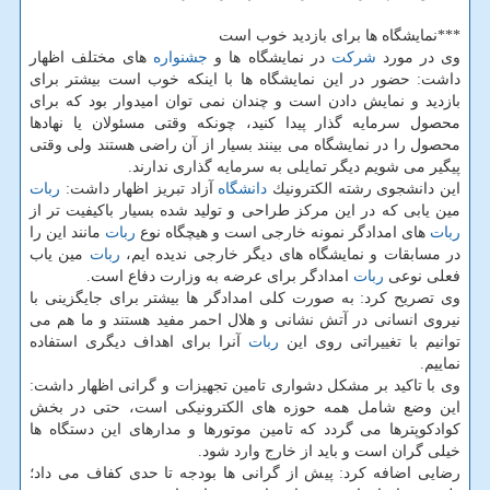
***نمایشگاه ها برای بازدید خوب است
وی در مورد
شركت
در نمایشگاه ها و
جشنواره
های مختلف اظهار
داشت: حضور در این نمایشگاه ها با اینكه خوب است بیشتر برای
بازدید و نمایش دادن است و چندان نمی توان امیدوار بود كه برای
محصول سرمایه گذار پیدا كنید، چونكه وقتی مسئولان یا نهادها
محصول را در نمایشگاه می بینند بسیار از آن راضی هستند ولی وقتی
پیگیر می شویم دیگر تمایلی به سرمایه گذاری ندارند.
این دانشجوی رشته الكترونیك
دانشگاه
آزاد تبریز اظهار داشت:
ربات
مین یابی كه در این مركز طراحی و تولید شده بسیار باكیفیت تر از
ربات
های امدادگر نمونه خارجی است و هیچگاه نوع
ربات
مانند این را
در مسابقات و نمایشگاه های دیگر خارجی ندیده ایم،
ربات
مین یاب
فعلی نوعی
ربات
امدادگر برای عرضه به وزارت دفاع است.
وی تصریح كرد: به صورت كلی امدادگر ها بیشتر برای جایگزینی با
نیروی انسانی در آتش نشانی و هلال احمر مفید هستند و ما هم می
توانیم با تغییراتی روی این
ربات
آنرا برای اهداف دیگری استفاده
نماییم.
وی با تاكید بر مشكل دشواری تامین تجهیزات و گرانی اظهار داشت:
این وضع شامل همه حوزه های الكترونیكی است، حتی در بخش
كوادكوپترها می گردد كه تامین موتورها و مدارهای این دستگاه ها
خیلی گران است و باید از خارج وارد شود.
رضایی اضافه كرد: پیش از گرانی ها بودجه تا حدی كفاف می داد؛