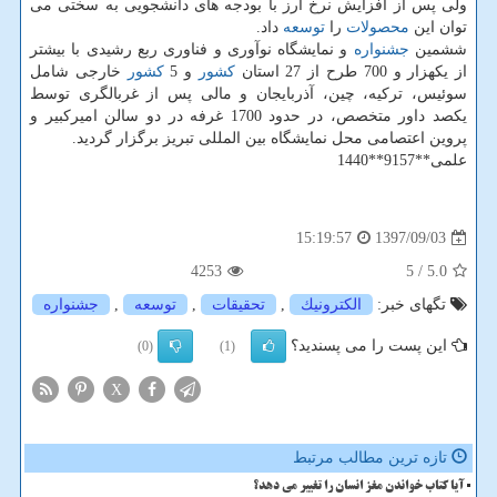
ولی پس از افزایش نرخ ارز با بودجه های دانشجویی به سختی می
توان این
محصولات
را
توسعه
داد.
ششمین
جشنواره
و نمایشگاه نوآوری و فناوری ربع رشیدی با بیشتر
از یكهزار و 700 طرح از 27 استان
كشور
و 5
كشور
خارجی شامل
سوئیس، تركیه، چین، آذربایجان و مالی پس از غربالگری توسط
یكصد داور متخصص، در حدود 1700 غرفه در دو سالن امیركبیر و
پروین اعتصامی محل نمایشگاه بین المللی تبریز برگزار گردید.
علمی**9157**1440
1397/09/03
15:19:57
4253
/ 5
5.0
تگهای خبر:
الكترونیك
,
تحقیقات
,
توسعه
,
جشنواره
این پست را می پسندید؟
(0)
(1)
X
تازه ترین مطالب مرتبط
آیا کتاب خواندن مغز انسان را تغییر می دهد؟