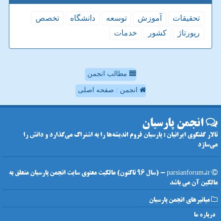
تحقیقات
آموزش
توسعه
دانشگاه
تخصص
رپورتاژ
كشور
خدمات
مطالب انجمن
انجمن : صفحه اصلی
انجمن پارسیان
تالار گفتگوی ایرانیان : پارسیان فروم اندیشه‌ها را به اشتراک می‌گذارد و دانش را
می‌سازد
parsianforum.ir - (سال 96 تاکنون) مالکیت معنوی سایت انجمن پارسیان متعلق به
مالکین آن می باشد
میانبرهای انجمن پارسیان
درباره ما