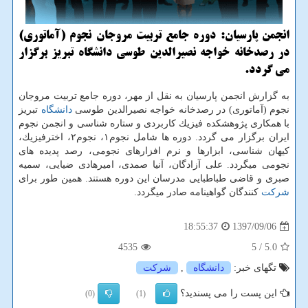
انجمن پارسیان: دوره جامع تربیت مروجان نجوم (آماتوری)
در رصدخانه خواجه نصیرالدین طوسی دانشگاه تبریز برگزار
می گردد.
به گزارش انجمن پارسیان به نقل از مهر، دوره جامع تربیت مروجان
نجوم (آماتوری) در رصدخانه خواجه نصیرالدین طوسی
دانشگاه
تبریز
با همكاری پژوهشكده فیزیك كاربردی و ستاره شناسی و انجمن نجوم
ایران برگزار می گردد. دوره ها شامل نجوم۱، نجوم۲، اخترفیزیك،
كیهان شناسی، ابزارها و نرم افزارهای نجومی، رصد پدیده های
نجومی میگردد. علی آزادگان، آنیا صمدی، امیرهادی ضیایی، سمیه
صبری و قاضی طباطبایی مدرسان این دوره هستند. همین طور برای
شركت
كنندگان گواهینامه صادر میگردد.
1397/09/06
18:55:37
4535
/ 5
5.0
تگهای خبر:
دانشگاه
,
شركت
این پست را می پسندید؟
(0)
(1)