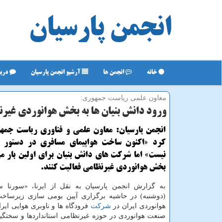
انجمن پارسیان
خانه
انجمن ها
آرشیو انجمن پارسیان
دربا
معاون علمی ریاست جمهوری:
ورود دانش بنیان ها به بخش هوانوردی غیرن
انجمن پارسیان: معاون علمی و فناوری ریاست جمه
كرد «اكنون ساخت هواپیمای مسافری در دستور ك
نیست» اما شركت های دانش بنیان برای اولین بار می
بخش هوانوردی غیرنظامی فعالیت كنند.
به گزارش انجمن پارسیان به نقل از ایرنا، «سورنا س
(دوشنبه) در حاشیه برگزاری آیین بومی سازی زیرسا
هوانوردی ایران در
شركت
فرودگاه ها و ناوبری هوایی ایرا
صنعت هوانوردی در حوزه غیرنظامی استانداردها و سختگ