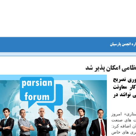
ره انجمن پارسیان
ظامی امكان پذیر شد
وری تصریح
ار معاونت
 توانند در
تاری» امروز
خت های صنعت
ن اضافه كرد:
یری های خاص