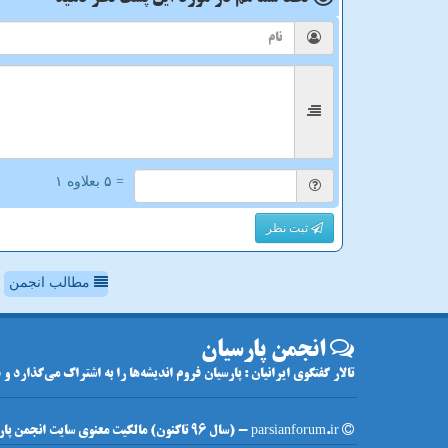
= ۵ بعلاوه ۱
ثبت نظر
مطالب انجمن
انجمن پارسیان
تالار گفتگوی ایرانیان : پارسیان فروم اندیشه‌ها را به اشتراک می‌گذارد و
parsianforum.ir - (سال 96 تاکنون) مالکیت معنوی سایت انجمن پارسیان متعلق به مالکین آن می باشد