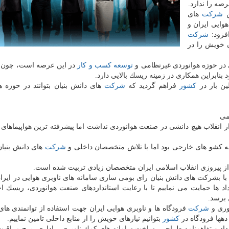
رصه را ندارد.
ن
شركت
های
هوایی ایران و
فزود:
شركت
ن خویش را در
 در حوزه هوانوردی غیرنظامی و
توسعه
كسب و كار
در این عرصه است، چون ب
 بنابراین همكاری در زمینه ریسك بالایی دارد.
ین بار در
كشور
فراهم گردید كه
شركت
های دانش بنیان بتوانند در حوزه ه
می
ز انقلاب هیچ دانشی در صنعت هوانوردی نداشت اما پیشرفته ترین هواپیماهای 
ه كشو های خارجی بود اما با تلاش متخصصان داخلی و
شركت
های دانش بنیان 
د از پیروزی انقلاب اسلامی ایران متخصصان زیادی تربیت شده است.
 با بشركت های دانش بنیان رای بومی سازی سامانه های ناوبری هوایی در ایرا
د ها حمایت می نماییم تا با رعایت استانداردهای صنعت هوانوردی، ریسك ا
برسد.
وری و
شركت
فرودگاه ها و ناوبری هوایی ایران جهت استفاده از توانمندی های
دهها فرودگاه در
كشور
بتوانیم نیازهای خویش را از منابع داخلی تامین نماییم.
رداد و تفاهمنامه طراحی، ساخت سامانه های كمك ناوبری، راداری، برج مراقبت 