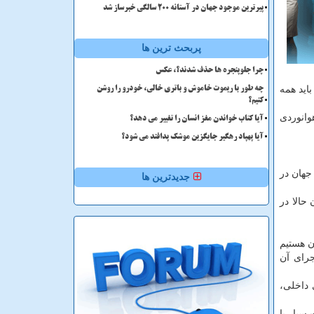
پیرترین موجود جهان در آستانه ۲۰۰ سالگی خبرساز شد
پربحث ترین ها
چرا جلوپنجره ها حذف شدند؟، عکس
اید همه
چه طور با ریموت خاموش و باتری خالی، خودرو را روشن
کنیم؟
وانوردی
آیا کتاب خواندن مغز انسان را تغییر می دهد؟
آیا پهپاد رهگیر جایگزین موشک پدافند می شود؟
جهان در
جدیدترین ها
حالا در
ن هستیم
جرای آن
 داخلی،
سیار با