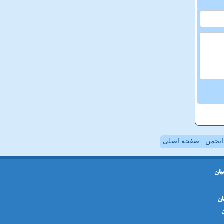
نجمن : صفحه اصلی
یان
ان
ن