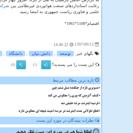
رعایت استانداردهای صنعت هوانوردی غیرنظامی بین
شركت
علمی و فناوری ریاست جمهوری به امضا رسید.
اقتصام*1108*1961*
1397/09/13
14:40:22
تگهای خبر:
توسعه
,
دانش بنیان
,
دانشگاه
,
این پست را می پسندید؟
(0)
(1)
تازه ترین مطالب مرتبط
تصویری تازه از جنگنده نسل ششم چین
کشف آنزیمی که پیری را معکوس می کند
فرضیه اینترنت مرده حقیقی شد
قطع طولانی مدت اینترنت در عرصه امنیت نتیجه ای معکوس دارد
نظرات بینندگان در مورد این پست
لطفا شما هم
در مورد این پست
نظر دهید