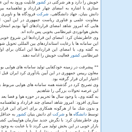
خویش را دارد و هر شركتی در
كشور
قابلیت ورود به این ع
ستاری با اشاره به امضای چهار قرارداد و تفاهمنامه بی
دانش بنیان، جهاد دانشگاهی،
شركت
فرودگاه ها و ناوبری 
معاونت علمی و فناوری ریاست جمهوری در این آیین، ا
هایی كه امروز شاهد امضای قراردادهای آنها بودیم امتحا
بخش هوانوردی غیرنظامی بخوبی پس داده اند.
وی خاطرنشان كرد: امضای این قراردادها این شروع خوبی
این سامانه ها با رعایت استانداردهای بین المللی تحویل شود
به گفته وی، با امضای این قراردادها این امكان برای اول
غیرنظامی
كشور
فعالیت خویش را ادامه دهند.
** پیشرفت در زمینه خودكفایی تولید سامانه های هوایی بو
معاون رییس جمهوری در این آیین یادآوری كرد ایران قبل ا
اختیار ایران قرار گرفته بود.
وی تصریح كرد در گذشته همه سامانه های هوایی مربوط ب
این عرصه تحولات بزرگی را شاهدیم.
به گفته وی، با وجود سال ها تحریم در حوزه هوا و فضا بع
ستاری افزود: امروز شاهد امضای چند قرارداد و تفاهمنامه
و بدون شك ما از هرگونه همكاری برای اجرای این قراردا
توسط
دانشگاه
ها و
شركت
ای دانش بنیان
كشور
به حداقل 
وی خاطرنشان كرد: با نگرش جدید سازمان هواپیمایی كش
بازار خوبی در این بخش تولید می گردد تا با عنایت به وجود 
به گزارش انجمن پارسیان به نقل از ایرنا، امروز چهار قرا