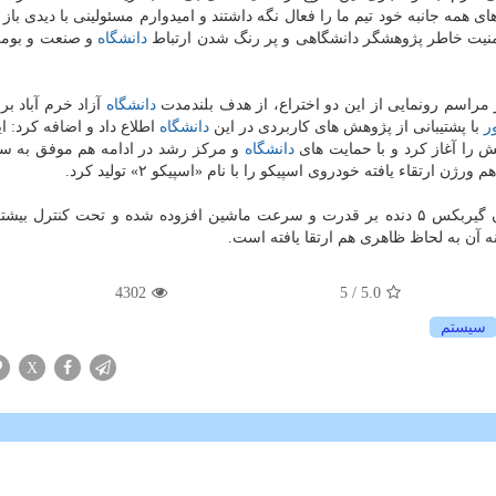
ی همه جانبه خود تیم ما را فعال نگه داشتند و امیدوارم مسئولینی با دیدی باز
امنیت خاطر پژوهشگر دانشگاهی و پر رنگ شدن ارتباط
دانشگاه
و صنعت و بوم
 مراسم رونمایی از این دو اختراع، از هدف بلندمدت
دانشگاه
آزاد خرم آباد بر
ر
با پشتیبانی از پژوهش های كاربردی در این
دانشگاه
اطلاع داد و اضافه كرد: ای
 را آغاز كرد و با حمایت های
دانشگاه
و مركز رشد در ادامه هم موفق به س
رژن ارتقاء یافته خودروی اسپیكو را با نام «اسپیكو ۲» تولید كرد.
بر اساس این گزارش، در خودروی جدید اسپیكو با افزودن گیربكس ۵ دنده بر قدرت و سرعت ماشین افزوده شده و تحت كنتر
آن به لحاظ ظاهری هم ارتقا یافته است.
4302
/ 5
5.0
سیستم
X