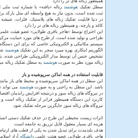
همینطور زباله های تر را دارد
سطل تفكیك
هوشمند
ثبت شده است، بدون نیاز به هیچ واسطه ای مثل باركد برا
در دنیا قابلیت تفكیك زباله های پلاستیك، فلزات، شیش
كاغذ و پارچه، و همینطور زباله های تر را دارد.
این اختراع توسط «هاجر باقری طولابی» عضو هیئت علم
طراحی و تولید شده است، از طرح های مورد حمایت مرك
سیستم مكانیكی و الكترونیكی خاصی كه برای این دستگاه 
الگوریتم ابتكاری بهره میبرد منجر به این تفكیك
هوشمند
شده
تشخیص جنس آن توسط مدار الكترونیكی طراحی شده، بلافا
زباله مورد نظر به صورت
هوشمند
به سطل تفكیك زباله مر
قابلیت استفاده در همه اماكن سرپوشیده و باز
این سطل در همه اماكن سرپوشیده و محیط های باز مانند
باشد. این سطل به راحتی و به صورت
هوشمند
می تواند تف
در نیروگاه های زباله سوز و درنتیجه افزایش راندمان اقتصاد
كاربرد این دستگاه همینطور فراتر از تفكیك زباله است و 
نیروگاه های زباله سوز جایگزین مرحله تفكیك شود.
اثرات زیست محیطی این طرح در حذف تفكیك دستی انسانی و
هزینه ای بسیار معقول قابل تزریق به جامعه است.
هدف بلندمدت برای تبدیل شدن به یكی از قطب های ارتب
هاجر باقری طولابی عضو هیئت علمی
دانشگاه
آزاد اسلام