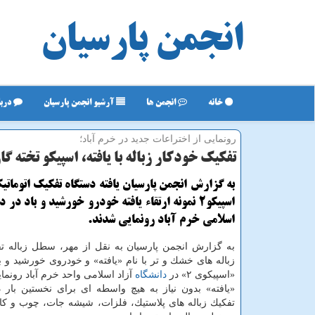
انجمن پارسیان
خانه
انجمن ها
آرشیو انجمن پارسیان
دربا
رونمایی از اختراعات جدید در خرم آباد؛
تفكیك خودكار زباله با یافته، اسپیكو تخته گا
به گزارش انجمن پارسیان یافته دستگاه تفكیك اتوماتیك
اسپیكو۲ نمونه ارتقاء یافته خودرو خورشید و باد در 
اسلامی خرم آباد رونمایی شدند.
به گزارش انجمن پارسیان به نقل از مهر، سطل زباله تف
زباله های خشك و تر با نام «یافته» و خودروی خورشید و باد
«اسپیكوی ۲» در
دانشگاه
آزاد اسلامی واحد خرم آباد رونمای
«یافته» بدون نیاز به هیچ واسطه ای برای نخستین بار در
تفكیك زباله های پلاستیك، فلزات، شیشه جات، چوب و كاغ