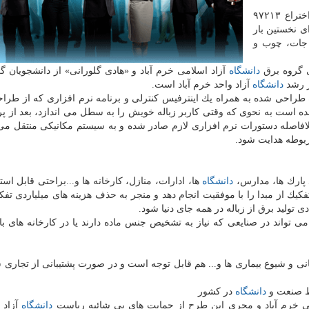
زباله «یافته» با شماره ثبت ملی اختراع ۹۷۲۱۳
ی نخستین بار
ه جات، چوب و
ی گروه برق
دانشگاه
آزاد اسلامی خرم آباد و «هادی گلورانی» از دانشجویان گ
ز رشد
دانشگاه
آزاد واحد خرم آباد است.
طراحی شده به همراه یك اینترفیس كنترلی و برنامه نرم افزاری كه از طراح
 است به نحوی كه وقتی كاربر زباله خویش را به سطل می اندازد، بعد از پ
صله دستورات نرم افزاری لازم صادر شده و به سیستم مكانیكی منتقل می 
بوطه هدایت شود.
 پارك ها، مدارس،
دانشگاه
ها، ادارات، منازل، كارخانه ها و...براحتی قابل اس
كیك از مبدا را با موفقیت انجام دهد و منجر به حذف هزینه های میلیاردی تفكی
ی تولید برق از زباله در همه جای دنیا شود.
می تواند در صنایعی كه نیاز به تشخیص جنس ماده دارند یا در كارخانه های با
 شیوع بیماری ها و... هم قابل توجه است و در صورت پشتیبانی از تجاری س
اط صنعت و
دانشگاه
در كشور
ی خرم آباد و مجری این طرح از حمایت های بی شائبه ریاست
دانشگاه
آزاد خ