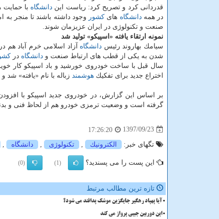
قدردانی كرد و تصریح كرد: ریاست این
دانشگاه
با حمایت ها
در همه
دانشگاه
های
كشور
وجود داشته باشند تا منجر به 
صنعت و تكنولوژی در ایران عزیزمان شوند.
نمونه ارتقاء یافته «اسپیكو» تولید شد
سیامك بهاروند رئیس
دانشگاه
آزاد اسلامی خرم آباد هم در
شدن به یكی از قطب های ارتباط صنعت و
دانشگاه
در
كشو
سال قبل با ساخت خودروی خورشید و باد اسپیكو كار خویش
اختراع جدید برای تفكیك
هوشمند
زباله با نام «یافته» شد و هم و
گرفته است و وضعیت ترمزی خودرو هم از لحاظ فنی و بدنه 
1397/09/23
17:26:20
تگهای خبر:
الكترونیك
,
تكنولوژی
,
دانشگاه
,
این پست را می پسندید؟
(0)
(1)
تازه ترین مطالب مرتبط
آیا پهپاد رهگیر جایگزین موشک پدافند می شود؟
این دوربین جیبی پرواز می کند