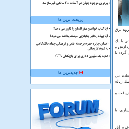
پیرترین موجود جهان در آستانه ۲۰۰ سالگی خبرساز شد
پربحث ترین ها
روه برق
آیا کتاب خواندن مغز انسان را تغییر می دهد؟
آیا پهپاد رهگیر جایگزین موشک پدافند می شود؟
ی با یك
اهدای جایزه چهره برجسته علمی و فرهنگی جهاد دانشگاهی
ردازش و
به شهید لاریجانی
گردد تا
هدیه یک میلیون دلاری برای بازیکنان GTA
جدیدترین ها
تفاده می
ك زباله
زیافت و
ازی، با
رم آباد