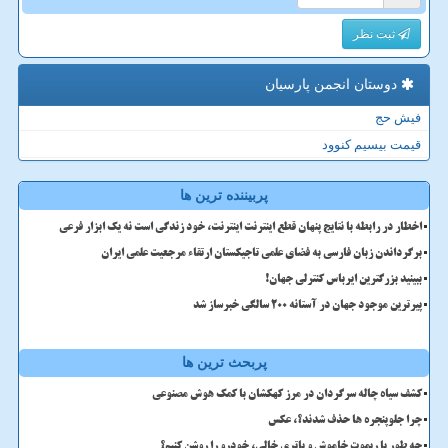
ثبت نظر
دوستان انجمن پارسیان
فیش حج
قیمت بیسیم کنوود
پربیننده ترین ها
اخطار در رابطه با نتایج پنهان قطع اینترنت اینترنت، خود زندگی است نه یک ابزار فرعی
برگرداندن زبان فارسی به فضای علمی تاجیکستان ارتقاء مرجعیت علمی ایران
ببینید بزرگترین ایرباس کنترلی جهان!
پیرترین موجود جهان در آستانه ۲۰۰ سالگی خبرساز شد
پربحث ترین ها
کشف سیاه چاله سرگردان در مرز کهکشان با کمک هوش مصنوعی
چرا جلوپنجره ها حذف شدند؟، عکس
چه طور با ریموت خاموش و باتری خالی، خودرو را روشن کنیم؟