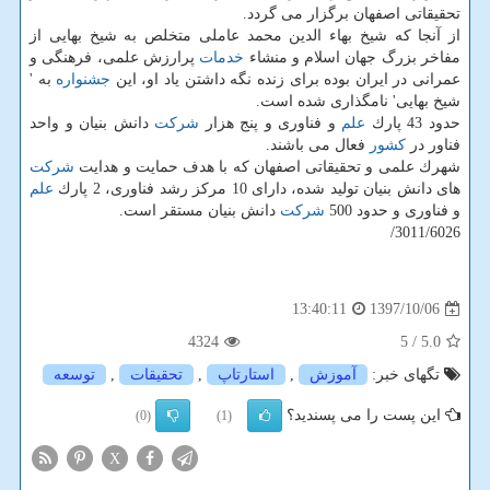
تحقیقاتی اصفهان برگزار می گردد.
از آنجا كه شیخ بهاء الدین محمد عاملی متخلص به شیخ بهایی از
مفاخر بزرگ جهان اسلام و منشاء
خدمات
پرارزش علمی، فرهنگی و
عمرانی در ایران بوده برای زنده نگه داشتن یاد او، این
جشنواره
به '
شیخ بهایی' نامگذاری شده است.
حدود 43 پارك
علم
و فناوری و پنج هزار
شركت
دانش بنیان و واحد
فناور در
كشور
فعال می باشند.
شهرك علمی و تحقیقاتی اصفهان كه با هدف حمایت و هدایت
شركت
های دانش بنیان تولید شده، دارای 10 مركز رشد فناوری، 2 پارك
علم
و فناوری و حدود 500
شركت
دانش بنیان مستقر است.
3011/6026/
1397/10/06
13:40:11
4324
/ 5
5.0
تگهای خبر:
آموزش
,
استارتاپ
,
تحقیقات
,
توسعه
این پست را می پسندید؟
(0)
(1)
X