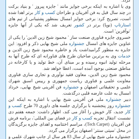
گردد.
وی با اشاره به اینكه برخی جوایز مانند ' جایزه پیروز ' و بنیاد بركت
در چند سال قبل به فن آفرینان و طراحان
كسب و كار
برتر اهدا شده
است، تصریح كرد: برخی جوایز امسال بمنظور پشتیبانی از تیم های
استارتاپ
(نوپا) برتر در
كشور
تعریف شد كه یكی از آنها جایزه
'نوآفرین' است.
خسروی جایزه فناوری صنعت ساز ' محمود شیخ زین الدین' را یكی از
عناوین جایزه های امسال
جشنواره
ملی شیخ بهایی ذكر و افزود: این
جایزه به منظور گرامیداشت یاد و خاطره محمود شیخ زین الدین و
خدمات
وی به برترین صاحبان طرح های فناورانه ای كه طرح آنها به
مرحله تولید انبوه رسیده و بر مبنای آن، خط تولید و یا كارخانه در
مناطق صنعتی بوجود آمده است، اعطا خواهد شد.
محمود شیخ زین الدین، معاون فقید نوآوری و تجاری سازی فناوری
معاونت علمی و فناوری ریاست جمهوری و رییس اسبق شهرك
علمی و تحقیقاتی اصفهان و
جشنواره
فن آفرینی شیخ بهایی، خرداد
امسال به علت عارضه قلبی درگذشت.
دبیر
جشنواره
ملی فن آفرینی شیخ بهایی با اشاره به اینكه این
جشنواره
روز پنجشنبه با برگزاری جلسه های داوری 70 طرح
كسب و
كار
جدید، كار خویش را آغاز می كند، اظهار داشت: جمعه هفتم دی
نشست 'انتقال تجربه
كسب و كار
در فضای بین المللی'، برنامه فرش
فن آفرینان (Tech Carpet)، مراسم اختتامیه و اهدای جایزه برگزیدگان
در محل 'سیتی سنتر' اصفهان برگزار می گردد.
جشنواره ملی شیخ بهایی از سال 83 هر سال از جانب شهرك علمی و