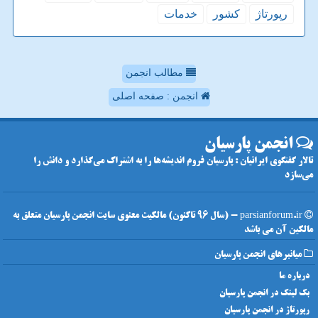
رپورتاژ
كشور
خدمات
مطالب انجمن
انجمن : صفحه اصلی
انجمن پارسیان
تالار گفتگوی ایرانیان : پارسیان فروم اندیشه‌ها را به اشتراک می‌گذارد و دانش را
می‌سازد
parsianforum.ir - (سال 96 تاکنون) مالکیت معنوی سایت انجمن پارسیان متعلق به
مالکین آن می باشد
میانبرهای انجمن پارسیان
درباره ما
بک لینک در انجمن پارسیان
رپورتاژ در انجمن پارسیان