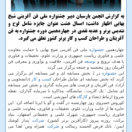
به گزارش انجمن پارسیان دبیر جشنواره ملی فن آفرینی شیخ
بهایی اظهار داشت: امسال هشت عنوان جایزه شامل لوح و
تندیس برتر و هدیه نقدی در چهاردهمین دوره جشنواره به فن
آفرینان و طراحان كسب و كار برتر كشور تعلق می گیرد.
چهاردهمین
جشنواره
ملی فن آفرینی شیخ بهایی با حمایت معاونت
علمی و فناوری ریاست جمهوری و وزارت علوم، تحقیقات و فناوری
با هدف ترویج و
توسعه
فن آفرینی، خلاقیت و نوآوری و معرفی فن
آفرینان روز پنجشنبه و جمعه برگزار می گردد.
این
جشنواره
در 2 بخش مسابقه ای و غیر مسابقه ای برگزار می
گردد كه بخش مسابقه ای شامل طراحان
كسب و كار
(دانشجویی و
آزاد)، فن آفرینان و فرصت های سرمایه گذاری و بخش غیر مسابقه
ای شامل ' تِك كارپت'، نمایشگاه، مذاكره با سرمایه گذاران، نقطه
شروع ارتباط (نشا) و
كارگاه
های آموزشی است.
كوروش خسروی روز چهارشنبه در گفت و گو با ایرنا اضافه كرد: این
جایزه ها از جانب وزارت علوم، تحقیقات و فناوری، معاونت علمی و
فناوری ریاست جمهوری، شهرك علمی و تحقیقاتی اصفهان، بنیاد
بركت، روزبه پیروز (كارآفرین برتر كشور)،
شركت
'پندار كوشك
ایمن'، بانك قرض الحسنه رسالت و
شركت
'همراه وس' اهدا می