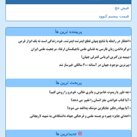
فیش حج
قیمت بیسیم کنوود
پربیننده ترین ها
اخطار در رابطه با نتایج پنهان قطع اینترنت اینترنت، خود زندگی است نه یک ابزار فرعی
برگرداندن زبان فارسی به فضای علمی تاجیکستان ارتقاء مرجعیت علمی ایران
ببینید بزرگترین ایرباس کنترلی جهان!
پیرترین موجود جهان در آستانه ۲۰۰ سالگی خبرساز شد
پربحث ترین ها
چه طور با ریموت خاموش و باتری خالی، خودرو را روشن کنیم؟
آیا کتاب خواندن مغز انسان را تغییر می دهد؟
آیا پهپاد رهگیر جایگزین موشک پدافند می شود؟
اهدای جایزه چهره برجسته علمی و فرهنگی جهاد دانشگاهی به شهید لاریجانی
جدیدترین ها