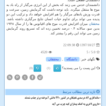
دانشمندان قطعی است.
دانشمندان حدس می زنند كه بخش از این انرژی مرگبار از راه باد به
موج ها منتقل میگردد. باید توجه داشت كه گرمایش زمین، سرعت و
قدرت وزش بادهای مرگبار را هم افزایش خواهد داد و تركیب این دو
پدیده می تواند برای تداوم حیات انسان نتایج مرگباری داشته باشد.
محققان
میزان افزایش قدرت موج های اقیانوس ها را از سال ۱۹۴۸
بدین سو، سالانه ۰.۴ درصد تخمین زده اند كه تسریع روند گرمایش
زمین می تواند این رقم را بیشتر كند.
1397/10/27
22:09:38
4520
/ 5
5.0
تگهای خبر:
دانشگاه
,
محققان
این پست را می پسندید؟
(0)
(1)
X
تازه ترین مطالب مرتبط
ماندگاری 82 درصدی نخبگان در کشور 420 دانش آموخته برتر جذب شدند
داروی لاغری به کمک بیماران کبد چرب می آید