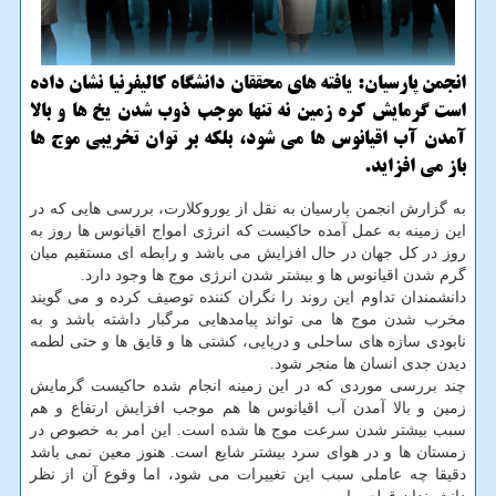
انجمن پارسیان: یافته های محققان دانشگاه كالیفرنیا نشان داده
است گرمایش كره زمین نه تنها موجب ذوب شدن یخ ها و بالا
آمدن آب اقیانوس ها می شود، بلكه بر توان تخریبی موج ها
باز می افزاید.
به گزارش انجمن پارسیان به نقل از یوروكلارت، بررسی هایی كه در
این زمینه به عمل آمده حاكیست كه انرژی امواج اقیانوس ها روز به
روز در كل جهان در حال افزایش می باشد و رابطه ای مستقیم میان
گرم شدن اقیانوس ها و بیشتر شدن انرژی موج ها وجود دارد.
دانشمندان تداوم این روند را نگران كننده توصیف كرده و می گویند
مخرب شدن موج ها می تواند پیامدهایی مرگبار داشته باشد و به
نابودی سازه های ساحلی و دریایی، كشتی ها و قایق ها و حتی لطمه
دیدن جدی انسان ها منجر شود.
چند بررسی موردی كه در این زمینه انجام شده حاكیست گرمایش
زمین و بالا آمدن آب اقیانوس ها هم موجب افزایش ارتفاع و هم
سبب بیشتر شدن سرعت موج ها شده است. این امر به خصوص در
زمستان ها و در هوای سرد بیشتر شایع است. هنوز معین نمی باشد
دقیقا چه عاملی سبب این تغییرات می شود، اما وقوع آن از نظر