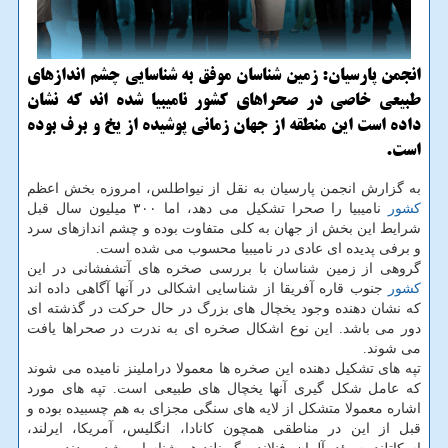
انجمن پارسیان: زمین شناسان موفق به شناسایی چشم اندازهای
طبیعی خاصی در صحراهای كشور نامیبیا شده اند كه نشان
داده است این منطقه از جهان زمانی پوشیده از یخ و برف بوده
است.
به گزارش انجمن پارسیان به نقل از نیواطلس، امروزه بخش اعظم
كشور
نامیبیا را صحرا تشكیل می دهد، اما ۳۰۰ میلیون سال قبل
شرایط این بخش از جهان به كلی متفاوت بوده و چشم اندازهای سرد
و برفی پدیده ای عادی در نامیبیا محسوب می شده است.
گروهی از زمین شناسان با بررسی صخره های آتشفشانی در این
كشور
جنوب قاره آفریقا از شناسایی اشكالی در آنها آگاهی داده اند
كه نشان دهنده وجود یخچال های بزرگ در حال حركت در گذشته ای
دور می باشد. این نوع اشكال صخره ای به ندرت در صحراها یافت
می شوند.
تپه های تشكیل دهنده این صخره ها معمولا دراملینز نامیده می شوند
كه عامل شكل گیری آنها یخچال های طبیعی است. تپه های مورد
اشاره معمولا متشكل از لایه های سنگی مجزای به هم چسبیده بوده و
قبل از این در مناطقی همچون كانادا، انگلیس، آمریكا، ایرلند،