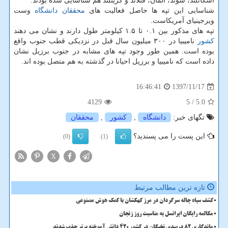
اسكاتلند، سوئد، آلمان، فنلاند و گرینلند هم شناسایی شده بودند.
شناسایی این تپه ها حاصل فعالیت های
محققان
دانشگاه
وست
ویرجینیای آمریكاست.
تپه های مذكور بین ۰.۱ تا ۱.۵ كیلومتر طول دارند و نشان می دهند
كشور
نامیبیا در ۳۰۰ میلیون سال قبل در نزدیكی قطب جنوب واقع
بوده است. همین طور وجود تپه های مشابه در جنوب برزیل نشان
داده است كه نامیبیا و برزیل احیانا در گذشته به هم متصل بوده اند.
1397/11/17
16:46:41
4129
/ 5
5.0
تگهای خبر:
دانشگاه
,
كشور
,
محققان
این پست را می پسندید؟
(0)
(1)
X
تازه ترین مطالب مرتبط
کشف سیاه چاله سرگردان در مرز کهکشان با کمک هوش مصنوعی
مکالمه رایگان ایرانسل به مناسبت روز زنجان
ماندگاری 82 درصدی نخبگان در کشور 420 دانش آموخته برتر جذب شدند