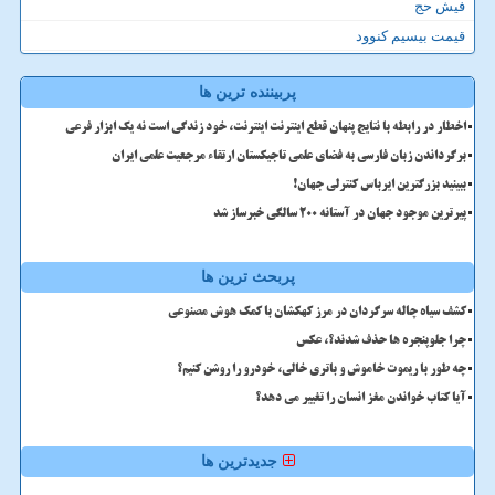
فیش حج
قیمت بیسیم کنوود
پربیننده ترین ها
اخطار در رابطه با نتایج پنهان قطع اینترنت اینترنت، خود زندگی است نه یک ابزار فرعی
برگرداندن زبان فارسی به فضای علمی تاجیکستان ارتقاء مرجعیت علمی ایران
ببینید بزرگترین ایرباس کنترلی جهان!
پیرترین موجود جهان در آستانه ۲۰۰ سالگی خبرساز شد
پربحث ترین ها
کشف سیاه چاله سرگردان در مرز کهکشان با کمک هوش مصنوعی
چرا جلوپنجره ها حذف شدند؟، عکس
چه طور با ریموت خاموش و باتری خالی، خودرو را روشن کنیم؟
آیا کتاب خواندن مغز انسان را تغییر می دهد؟
جدیدترین ها