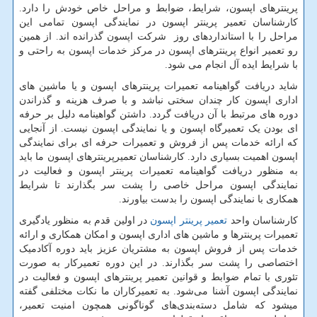
پرینترهای اپسون، شرایط، ضوابط و مراحل خاص خودش را دارد.
کارشناسان تعمیر پرینتر اپسون در نمایندگی اپسون تمامی این
مراحل را با استانداردهای روز شرکت اپسون گذرانده اند. از همین
رو تعمیر انواع پرینترهای اپسون در مرکز خدمات اپسون به راحتی و
با شرایط ایده آل انجام می شود.
شاید دریافت گواهینامه تعمیرات پرینترهای اپسون و یا ماشین های
اداری اپسون کار چندان سختی نباشد و با صرف هزینه و گذراندن
دوره های مرتبط با آن دریافت گردد. داشتن گواهینامه دلیل بر حرفه
ای بودن یک تعمیرگاه اپسون و یا نمایندگی اپسون نیست. از آنجایی
که ارائه خدمات پس از فروش و تعمیرات حرفه ای برای نمایندگی
اپسون اهمیت بسیاری دارد. کارشناسان تعمیرپرینترهای اپسون ما باید
به منظور دریافت گواهینامه تعمیرات پرینتر اپسون و فعالیت در
نمایندگی اپسون مراحل خاصی را پشت سر بگذارند تا شرایط
همکاری با نمایندگی اپسون را بدست بیاورند.
کارشناسان واحد
تعمیر پرینتر اپسون
در اولین قدم به منظور یادگیری
تعمیرات پرینترها و ماشین های اداری اپسون و امکان همکاری و ارائه
خدمات پس از فروش اپسون به مشتریان عزیز باید دوره آکادمیک
اختصاصی را پشت سر بگذارند. در این دوره تعمیرکار به صورت
تئوری با تمام ضوابط و قوانین تعمیر پرینترهای اپسون و فعالیت در
نمایندگی اپسون آشنا می‌شود. به تعمیرکاران ما نکات مختلفی گفته
میشود که شامل دسته‌بندی‌های گوناگونی همچون امنیت تعمیر،