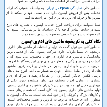
مراحل تعمیر، مراقبت از قطعات صدمه دیده و غیره می‌شود.
به طور کلی
نمایندگی
Epson
در تهران
به واسطه اهمیتی که ارائه
خدمات پس از فروش اپسون دارد تمام سعی خود را میکند تا از
بهترین ها و حرفه ای ترین ها برای این امر استفاده کند.
شما میتوانید برای دریافت انواع خدمات اپسون با شماره های درج
شده در سایت، تماس گرفته تا کارشناسان ما در نمایندگی اپسون به
کلیه سوالات شما در خصوص محصولات اپسون پاسخ دهند.
نگاه کلی به تاریخچه ماشین های اداری اپسون
به طور کلی می توان گفت که تولید و استفاده از ماشین های اداری،
تاریخچه ای نسبتا طولانی دارد. شرکت اپسون، یکی از قدیمی ترین
تولیدکنندگان ماشین های اداری در جهان محسوب می شود که با
گذشت زمان، بر ویژگی ها و طراحی های نوین این دستگاه ها افزود .
امروزه ماشین های اداری اپسون، در شمار پرطرفدارترین ماشین
های اداری در نقاط مختلف جهان به شمار می آیند. انواع مدل های
پرینتر، فکس، چاپگر، اسکنر و … را تقریبا در همه ی مراکز اداری و
بسیاری از منازل افراد مختلف می توان مشاهده نمود. یکی از
مهمترین دلایل این محبوبت در بین کاربران ماشین های اداری اپسون،
تولید ماشین های اداری اپسون چند کاره است که همه نیازهای کسب
و کارهای بزرگ و کوچک را در خود گنجانده است. نمایندگی اپسون به
منظور ارائه ی خدمات مربوط به فروش و تعمیر محصولات اپسون
به کاربران گرامی راه اندازی شده است. این مرکز با دارا بودن