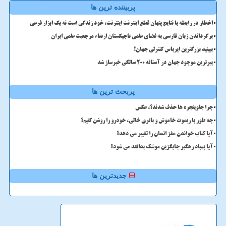
پربیننده ترین ها
اخطار در رابطه با نتایج پنهان قطع اینترنت اینترنت، خود زندگی است نه یک ابزار فرعی
برگرداندن زبان فارسی به فضای علمی تاجیکستان ارتقاء مرجعیت علمی ایران
ببینید بزرگترین ایرباس کنترلی جهان!
پیرترین موجود جهان در آستانه ۲۰۰ سالگی خبرساز شد
پربحث ترین ها
چرا جلوپنجره ها حذف شدند؟، عکس
چه طور با ریموت خاموش و باتری خالی، خودرو را روشن کنیم؟
آیا کتاب خواندن مغز انسان را تغییر می دهد؟
آیا پهپاد رهگیر جایگزین موشک پدافند می شود؟
جدیدترین ها