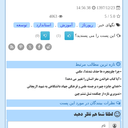
1397/12/23
14:56:38
4063
/ 5
5.0
تگهای خبر:
رپورتاژ
,
آموزش
,
استاندارد
,
توسعه
این پست را می پسندید؟
(0)
(1)
X
تازه ترین مطالب مرتبط
چرا جلوپنجره ها حذف شدند؟، عکس
آیا کتاب خواندن مغز انسان را تغییر می دهد؟
اهدای جایزه چهره برجسته علمی و فرهنگی جهاد دانشگاهی به شهید لاریجانی
تصویری تازه از جنگنده نسل ششم چین
نظرات بینندگان در مورد این پست
لطفا شما هم
نظر دهید