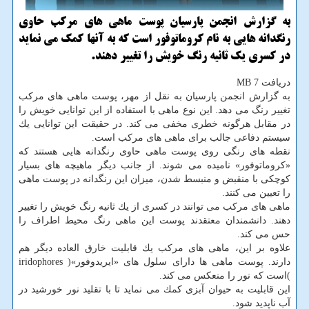
به گزارش انجمن پارسیان پوست ماهی های مركب حاوی
رنگدانه هایی به نام كروماتوفور است كه به آنها كمك می نماید
در كسری یك ثانیه رنگ خویش را تغییر دهند.
دریافت 7 MB
به گزارش انجمن پارسیان به نقل از مهر، پوست ماهی های مركب
تغییر رنگ می دهد. این نوع ماهی با استفاده از این توانایی خویش را
در مقابل هرگونه خطری مخفی می كند. در حقیقت این توانایی یك
سیستم دفاعی جالب برای ماهی های مركب است.
نقطه های رنگی روی پوست ماهی حاوی رنگدانه هایی هستند كه
«كروماتوفور» نامیده می شوند. از جانب دیگر ماهیچه های بسیار
كوچكی با منقبض و منبسط شدن، میزان این رنگدانه در پوست ماهی
را تعیین می كنند.
ماهی های مركب می توانند در كسری از یك ثانیه رنگ خویش را تغییر
دهند. دانشمندان معتقدند پوست این ماهی رنگ محیط اطراف را
حس می كند.
علاوه بر این، ماهی های مركب یك قابلیت خارق العاده دیگر هم
دارند. پوست ماهی ها دارای سلول های «ایریدوفور»( iridophores
)است كه نور را منعكس می كند.
این قابلیت به حیوان آبزی كمك می نماید تا با تقلید نور خورشید در
آب ناپدید شود.