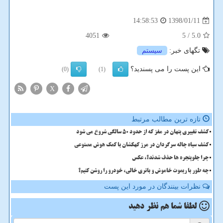
1398/01/11
14:58:53
4051
/ 5
5.0
تگهای خبر:
سیستم
این پست را می پسندید؟
(0)
(1)
X
تازه ترین مطالب مرتبط
کشف تغییری پنهان در مغز که از حدود 50 سالگی شروع می شود
کشف سیاه چاله سرگردان در مرز کهکشان با کمک هوش مصنوعی
چرا جلوپنجره ها حذف شدند؟، عکس
چه طور با ریموت خاموش و باتری خالی، خودرو را روشن کنیم؟
نظرات بینندگان در مورد این پست
لطفا شما هم
نظر دهید