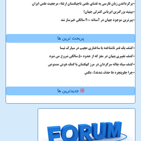
برگرداندن زبان فارسی به فضای علمی تاجیکستان ارتقاء مرجعیت علمی ایران
ببینید بزرگترین ایرباس کنترلی جهان!
پیرترین موجود جهان در آستانه ۲۰۰ سالگی خبرساز شد
پربحث ترین ها
کشف یک قمر ناشناخته با ساختاری عجیب در سیارک نیسا
کشف تغییری پنهان در مغز که از حدود 50 سالگی شروع می شود
کشف سیاه چاله سرگردان در مرز کهکشان با کمک هوش مصنوعی
چرا جلوپنجره ها حذف شدند؟، عکس
جدیدترین ها