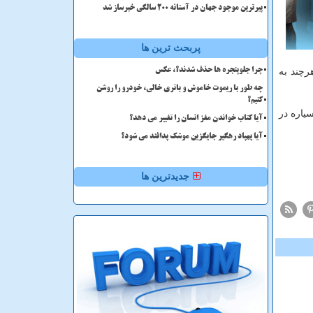
پیرترین موجود جهان در آستانه ۲۰۰ سالگی خبرساز شد
پربحث ترین ها
۱ درجه سانتیگراد باشد. هرچند به
چرا جلوپنجره ها حذف شدند؟، عکس
چه طور با ریموت خاموش و باتری خالی، خودرو را روشن
کنیم؟
یاره در
آیا کتاب خواندن مغز انسان را تغییر می دهد؟
آیا پهپاد رهگیر جایگزین موشک پدافند می شود؟
جدیدترین ها