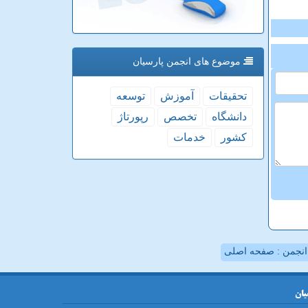
موضوع های انجمن پارسیان
تحقیقات
آموزش
توسعه
دانشگاه
تخصص
رپورتاژ
كشور
خدمات
نجمن : صفحه اصلی
یان