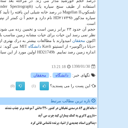
درصد حجم خورشید مدار می زند. در مرحله بعد ستار
تلسكوپMagellan II در رصد خانه شیلی این یافته را تأیید كردند.
سیاره مذكور HD۲۱۷۴۹b نام دارد و حجم آ ن كمتر
است.
نظر نمی رسد این حیات برای حیات مشابه زمین مناسب با
اكنون
محققان
امیدوارند با مطالعات بیشتر به درك بهتری از
«دیانا دراگومیر» از انستیتو Kavli
دانشگاه
MIT می گوید
اندازه زمین رصد نماییم. HD21749b اولین مورد از این سیاره هاست. همین طور این كشف نقطه عطفی برای TESS محسوب می شود.
1398/01/30
13:21:18
تگهای خبر:
دانشگاه
,
محققان
این پست را می پسندید؟
(0)
(1)
تازه ترین مطالب مرتبط
ماندگاری 82 درصدی نخبگان در کشور 420 دانش آموخته برتر جذب شدند
داروی لاغری به کمک بیماران کبد چرب می آید
پنتاگون اسناد جدیدی از اشیاء پرنده ناشناس فاش کرد