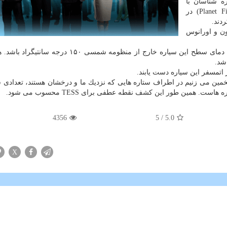
ه شناسان با
استفاده از طیف سنج سیاره یاب (Planet Finder Spectrograph) در
 از نپتون و اورانوس
حجم آن حدود ۲۳ برابر زمین است و تخمین زده می شود دمای سطح این سیاره خارج از منظومه شمسی ۵۰
شد.
 اتمسفر این سیاره دست یابند.
: تخمین می زنیم در اطراف ستاره هایی كه نزدیك ما و درخشان هستند، تعدادی س
4356
/ 5
5.0
X