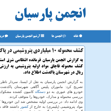
انجمن پارسیان
خانه
انجمن ها
آرشیو انجمن پارسیان
دربا
كشف محموله 10 میلیاردی پتروشیمی در پاكدشت
به گزارش انجمن پارسیان فرمانده انتظامی شرق استا
ریال در شهرستان پاكدشت اطلاع داد.
به گزارش انجمن پارسیان به نقل از ایسنا، سردار ناظری
تصریح كرد: ماموران پلیس آگاهی شهرستان پاكدشت ه
خودرو های عبوری به دو
دستگاه
كامیون كشنده مشكوك
بررسی محموله و مدارك، خودروها را متوقف كردند.
وی ادامه داد: در بررسی اولیه مشخص شد این خودروها ك
مواد پتروشیمی (پلیمری) به خارج از
كشور
داشتند فاقد ه