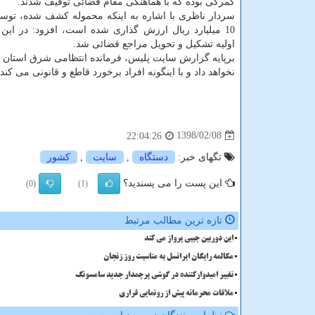
گمركی بوده كه با هماهنگی مقام قضائی توقیف شدند.
سردار ناظری با اشاره به اینكه محموله كشف شده، توس
10 میلیارد ریال ارزش گذاری شده است، افزود: در این 
اولیه تشكیل و تحویل مراجع قضائی شد.
برپایه گزارش سایت پلیس، فرمانده انتظامی شرق استان تهر
نخواهد داد و با اینگونه افراد برخورد قاطع و قانونی می كند.
1398/02/08
22:04:26
تگهای خبر:
دستگاه
,
سایت
,
كشور
این پست را می پسندید؟
(0)
(1)
تازه ترین مطالب مرتبط
این دوربین جیبی پرواز می کند
مکالمه رایگان ایرانسل به مناسبت روز زنجان
تغییر امیدوارکننده در گوشی پرچمدار جدید سامسونگ
ملاقات محرمانه پیش از رونمایی فراری