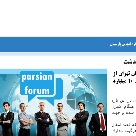
ره انجمن پارسیان
ن تهران از
كشف محموله قاچاق مواد اولیه پتروشیمی به ارزش 10 میلیارد
 در این باره
نگام كنترل
 شده و جهت
ه قصد انتقال
رگونه مدارك