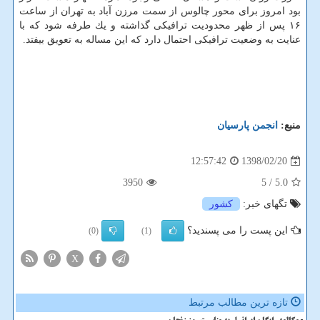
بود امروز برای محور چالوس از سمت مرزن آباد به تهران از ساعت
۱۶ پس از ظهر محدودیت ترافیكی گذاشته و یك طرفه شود كه با
عنایت به وضعیت ترافیكی احتمال دارد كه این مساله به تعویق بیفتد.
منبع:
انجمن پارسیان
1398/02/20
12:57:42
3950
/ 5
5.0
تگهای خبر:
كشور
این پست را می پسندید؟
(0)
(1)
X
تازه ترین مطالب مرتبط