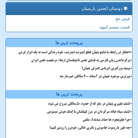
دوستان انجمن پارسیان
فیش حج
قیمت بیسیم کنوود
پربیننده ترین ها
اخطار در رابطه با نتایج پنهان قطع اینترنت اینترنت، خود زندگی است نه یک ابزار فرعی
برگرداندن زبان فارسی به فضای علمی تاجیکستان ارتقاء مرجعیت علمی ایران
ببینید بزرگترین ایرباس کنترلی جهان!
پیرترین موجود جهان در آستانه ۲۰۰ سالگی خبرساز شد
پربحث ترین ها
کشف تغییری پنهان در مغز که از حدود 50 سالگی شروع می شود
کشف سیاه چاله سرگردان در مرز کهکشان با کمک هوش مصنوعی
چرا جلوپنجره ها حذف شدند؟، عکس
چه طور با ریموت خاموش و باتری خالی، خودرو را روشن کنیم؟