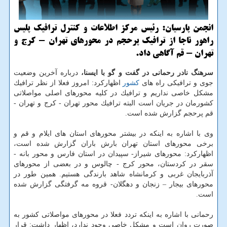
انجمن پارسیان: رئیس مركز اطلاعات و كنترل ترافیك پلیس
راهور ناجا از ترافیك پرحجم در محورهای تهران - كرج و
تهران - قم آگاهی داد.
سرهنگ نادر رحمانی در گفت و گو با ایسنا،
درباره آخرین وضعیت
جوی و ترافیكی راه های
كشور
اظهاركرد: امروز فعلا از نظر ترافیك
مشكل خاصی نداریم و ترافیك در كلیه محورهای اصلی مواصلاتی
كشورمان در جریان است البته ترافیك محور تهران - كرج و تهران -
قم پرحجم گزارش شده است.
وی با اشاره به اینكه در بیشتر محورهای استان های ایلام و قم و
برخی محورهای استان تهران بارش باران گزارش شده است،
اظهاركرد: محورهای شیراز- سپیدان در استان فارس و محور بانه -
سقر در كردستان، محور كرج - چالوس و در بعضی از محورهای
آذربایجان غربی و كرمانشاه شاهد بارندگی هستیم. همین طور در
محورهای بیجار – زنجان و دهگلان- قروه مه گرفتگی گزارش شده
است.
رحمانی با اشاره به اینكه تردد فعلا در محورهای مواصلاتی كشور به
صورت روان است و مشكل خاصی وجود ندارد، اظهار داشت: قرار