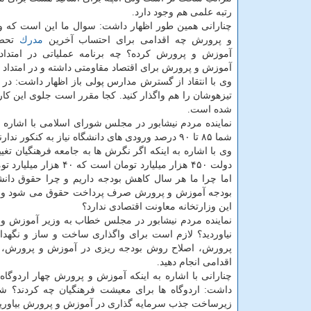
رتبه علمی هم وجود دارد.
چنارانی همین طور اظهار داشت: سوال ما این است كه 
و پرورش چه اقدامی برای احتساب آخرین
مدرك
تحصی
آموزش و پرورش كرده؟ چه برنامه عملیاتی در امتداد 
آموزش و پرورش برای اقتصاد مقاومتی داشته و در امتداد
وی با انتقاد از گسترش مدارس پولی باز اظهار داشت: در 
تیزهوشان را هم واگذار كنید. كجا مقرر است جلوی این كار 
شده است.
نماینده مردم نیشابور در مجلس شورای اسلامی با اشاره ب
شما ۸۵ تا ۹۰ درصد ورودی های دانشگاه نیاز به كنكور ندارند اما كنكور و مافیای آن چه منافع اقتصادی برای آموزش و پرورش دارد؟
وی با اشاره به اینكه اگر نگرش ها به جامعه فرهنگیان تغی
دولت ۴۵۰ هزار میلیارد تومان است كه ۴۰ هزار میلیارد تومان آن به آموزش و پرورش اختصاص می یابد و ۹ درصد بودجه
بودجه آموزش و پرورش صرف پرداخت حقوق می شود و یك
این وزارتخانه معاونت اقتصادی ندارد؟
نماینده مردم نیشابور در مجلس خطاب به وزیر آموزش 
نیاوردید؟ لازم است برای واگذاری ساخت و ساز و نگه
پرورش، اصلاح روش بودجه ریزی در آموزش و پرورش، 
اقدامی انجام دهید.
داشت: اردوگاه ها برای معیشت فرهنگیان چه كردند؟ شما 
زیرساخت جذب سرمایه گذاری در آموزش و پرورش بیاوری