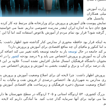
وزارت آموزش
لی همكاران
پتانسیل های
 نمایش پیوست های آموزش و پرورش برای وزارتخانه های مرتبط چه كار كرده
هیچ جای دنیا به اندازه ایران اینقدر مدرسه خصوصی نداریم. شما می خواستی
گرفته شود؟ قرار بود تمام مردم از آموزش بلاعوض استفاده كنند اما آیا این كا
ه اینكه قرار بود حافظه محوری از مدارس كنار گذاشته شود اظهار داشت: بگ
یر كند جامعه در حال
توسعه
باز به جامعه توسعه یافته تغییر می كند اضافه كرد
كشور
را در اخت
 درصد برای آب و برق و كیفیت بخشی به آموزش و پرورش اختصاص می یاب
و پرورش اظهار داشت: چرا لایحه ای برای اصلاح وضعیت آموزش و پرورش 
داری مدارس به شهرداری ها، اختصاص درصدی از فروش نفت و مالیات به آ
اصلاح وضعیت صندوق ذخیره فرهنگیان و زیرساخت های اقتصادی آموزش و
چنارانی با اشاره به اینكه آموزش و پرورش چهار اردوگاه بزرگ كشوری، ۵۴ اردوگاه استانی و ۲۰۵ اردوگاه در سط
می توانید برای آنها سرمایه گذار جذب كنید. ما آمادگی داریم كه لایحه 
م.