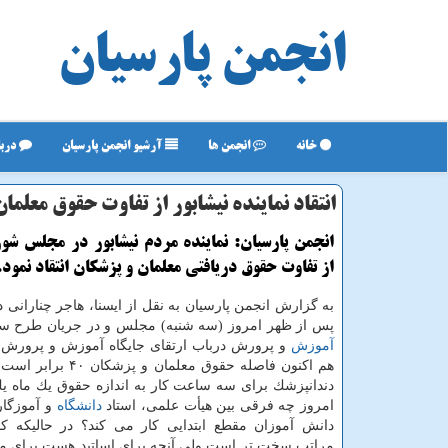
انجمن پارسیان
خانه
انجمن ها
آرشیو انجمن پارسیان
دربا
انتقاد نماینده نیشابور از تفاوت حقوق معلما
انجمن پارسیان: نماینده مردم نیشابور در مجلس شو
از تفاوت حقوق دریافتی معلمان و پزشكان انتقاد نمود.
به گزارش انجمن پارسیان به نقل از ایسنا، هاجر چنارانی 
پس از ظهر امروز (سه شنبه) مجلس و در جریان طرح سو
آموزش
و پرورش درباب ارتقای جایگاه آموزش و پرورش 
هم اكنون فاصله حقوق معلمان و
دندانپزشك برای سه ساعت كار به اندازه حقوق یك ماه ی
امروز چه فرقی بین هیأت علمی، استاد
دانشگاه
و آموزگار
دانش آموزان مقطع ابتدایی كار می كند؟ در حالیكه كار
مراتب سخت تر است ولی آنچه برای اساتید هست برای معل