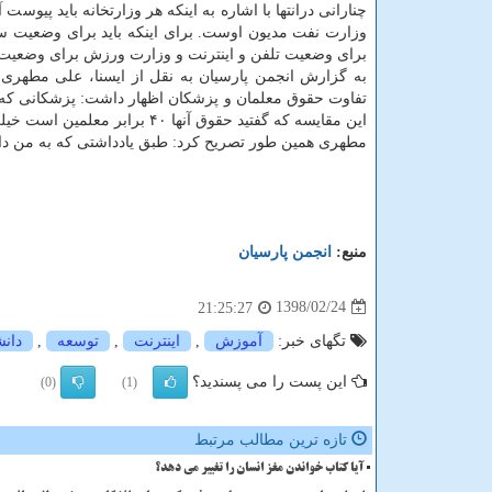
چنارانی درانتها با اشاره به اینكه هر وزارتخانه باید پ
وزارت نفت مدیون اوست. برای اینكه باید برای وضعیت س
برای وضعیت تلفن و اینترنت و وزارت ورزش برای وضعیت 
به گزارش انجمن پارسیان به نقل از ایسنا، علی مطهری 
تفاوت حقوق معلمان و پزشكان اظهار داشت: پزشكانی ك
این مقایسه كه گفتید حقوق آنها ۴۰ برابر معلمین است خیلی دقیق نبود.
مطهری همین طور تصریح كرد: طبق یادداشتی كه به من داد
منبع:
انجمن پارسیان
1398/02/24
21:25:27
تگهای خبر:
آموزش
,
اینترنت
,
توسعه
,
دانش
این پست را می پسندید؟
(0)
(1)
تازه ترین مطالب مرتبط
آیا کتاب خواندن مغز انسان را تغییر می دهد؟