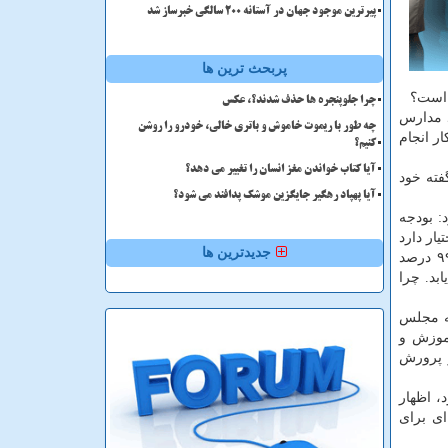
پیرترین موجود جهان در آستانه ۲۰۰ سالگی خبرساز شد
پربحث ترین ها
 است؟
چرا جلوپنجره ها حذف شدند؟، عکس
د مدارس
چه طور با ریموت خاموش و باتری خالی، خودرو را روشن
ر انجام
کنیم؟
آیا کتاب خواندن مغز انسان را تغییر می دهد؟
فته خود
آیا پهپاد رهگیر جایگزین موشک پدافند می شود؟
: بودجه
یار دارد
جدیدترین ها
اما چرا ما هر سال كاهش بودجه داریم و چرا حقوق دانشجویان دانشگاه فرهنگیان امسال شامل افزایش نشده است؟ علاوه بر این ۹۹ درصد
د. چرا
به مجلس
موزش و
 پرورش
ح شهرستان ها دارد، اظهار
ای برای