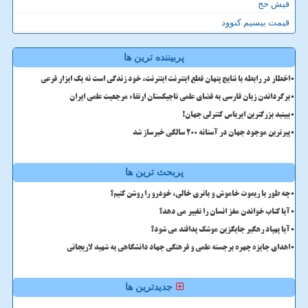
فیش حج
قیمت بیسیم کنوود
پربیننده ترین ها
اخطار در رابطه با نتایج پنهان قطع اینترنت اینترنت، خود زندگی است نه یک ابزار فرعی
برگرداندن زبان فارسی به فضای علمی تاجیکستان ارتقاء مرجعیت علمی ایران
ببینید بزرگترین ایرباس کنترلی جهان!
پیرترین موجود جهان در آستانه ۲۰۰ سالگی خبرساز شد
پربحث ترین ها
چه طور با ریموت خاموش و باتری خالی، خودرو را روشن کنیم؟
آیا کتاب خواندن مغز انسان را تغییر می دهد؟
آیا پهپاد رهگیر جایگزین موشک پدافند می شود؟
اهدای جایزه چهره برجسته علمی و فرهنگی جهاد دانشگاهی به شهید لاریجانی
جدیدترین ها