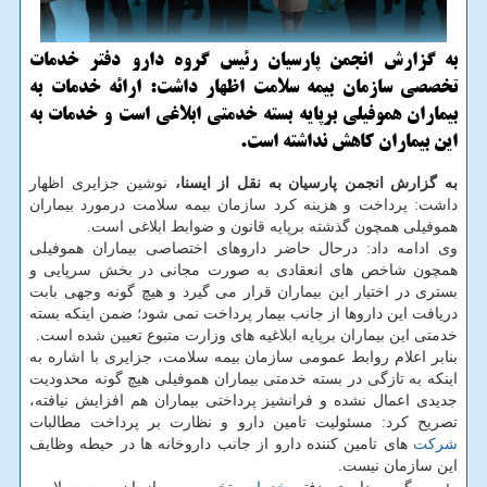
به گزارش انجمن پارسیان رئیس گروه دارو دفتر خدمات
تخصصی سازمان بیمه سلامت اظهار داشت: ارائه خدمات به
بیماران هموفیلی برپایه بسته خدمتی ابلاغی است و خدمات به
این بیماران كاهش نداشته است.
به گزارش انجمن پارسیان به نقل از ایسنا،
نوشین جزایری اظهار
داشت: پرداخت و هزینه كرد سازمان بیمه سلامت درمورد بیماران
هموفیلی همچون گذشته برپایه قانون و ضوابط ابلاغی است.
وی ادامه داد: درحال حاضر داروهای اختصاصی بیماران هموفیلی
همچون شاخص های انعقادی به صورت مجانی در بخش سرپایی و
بستری در اختیار این بیماران قرار می گیرد و هیچ گونه وجهی بابت
دریافت این داروها از جانب بیمار پرداخت نمی شود؛ ضمن اینكه بسته
خدمتی این بیماران برپایه ابلاغیه های وزارت متبوع تعیین شده است.
بنابر اعلام روابط عمومی سازمان بیمه سلامت، جزایری با اشاره به
اینكه به تازگی در بسته خدمتی بیماران هموفیلی هیچ گونه محدودیت
جدیدی اعمال نشده و فرانشیز پرداختی بیماران هم افزایش نیافته،
تصریح كرد: مسئولیت تامین دارو و نظارت بر پرداخت مطالبات
شركت
های تامین كننده دارو از جانب داروخانه ها در حیطه وظایف
این سازمان نیست.