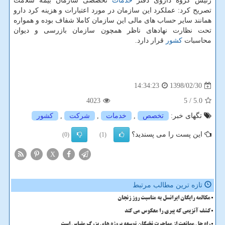
رئیس گروه داروی دفتر
خدمات
تخصصی سازمان بیمه سلامت
تصریح كرد: عملكرد این سازمان در مورد اعتبارات و هزینه كرد دارو
همانند سایر حساب های مالی این سازمان كاملا شفاف بوده و همواره
تحت نظارت نهادهای ناظر همچون سازمان بازرسی و دیوان
محاسبات
كشور
قرار دارد.
1398/02/30
14:34:23
4023
/ 5
5.0
تگهای خبر:
تخصص
,
خدمات
,
شركت
,
كشور
این پست را می پسندید؟
(0)
(1)
X
تازه ترین مطالب مرتبط
مکالمه رایگان ایرانسل به مناسبت روز زنجان
کشف آنزیمی که پیری را معکوس می کند
راه حل ممانعت از مهاجرت نخبگان توسعه پروژه های بزرگ مقیاس است